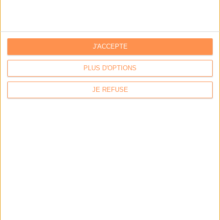
J'ACCEPTE
PLUS D'OPTIONS
JE REFUSE
Calico : IA générative locale : vers une gestion de
l’information plus intelligente et souveraine
Archimag : Stop au vrac numérique !
Archimag : Donnée produit : gouverner, enrichir, diffuser
et sécuriser un actif devenu stratégique