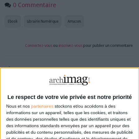
0 Commentaire
Ebook
Librairie Numérique
Amazon
Connectez-vous
ou
inscrivez-vous
pour publier un commentaire
À LIRE SUR ARCHIMAG
La bibliothèque de Lille confie son récolement et
son catalogage à AureXus
Le respect de votre vie privée est notre priorité
Nous et nos
partenaires
stockons et/ou accédons à des
informations sur un appareil, telles que les cookies, et traitons
des données personnelles telles que des identifiants uniques et
71e Congrès de l’ABF : l’hospitalité comme fil rouge
des informations standards envoyées par un appareil pour des
publicités et du contenu personnalisés, des mesures de publicité
et de contenu, des études d'audience et le développement de