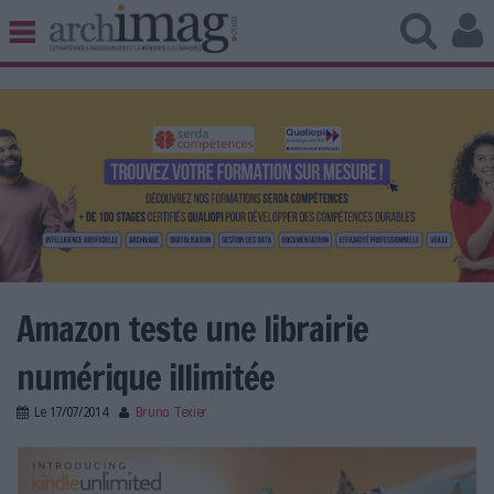
BIBLIOTHÈQUE ÉDITION
ARCHIVES PATRIMOINE
VEILLE DOCUMENTATION
DÉMAT CLOUD
UNIVERS DATA
TRAVAIL COLLABORATIF
VIE NUMÉRIQUE
NUMÉRIQUE RESPONSABLE
Amazon teste une librairie
numérique illimitée
LES DOSSIERS
Le
17/07/2014
Bruno Texier
LES NEWSLETTERS
kindle unlimited.png
LE MAGAZINE