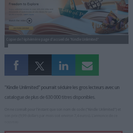
LES GUIDES PRATIQUES
LES BASES DE DONNÉES
L'ESPACE EMPLOI
L'AGENDA
L'ANNUAIRE DES ACTEURS
Copie de l'éphémère page d'accueil de "Kindle Unlimited"
LES LIVRES BLANCS
LES SUPPLÉMENTS
NOS OFFRES D'ABONNEMENTS
"Kindle Unlimited" pourrait séduire les gros lecteurs avec un
catalogue de plus de 630 000 titres disponibles.
On ne connaît pour l'instant que son nom de code ("Kindle Unlimited") et
son prix (9,99 dollars par mois soit environ 7,4 euros). L'annonce de ce
nouveau