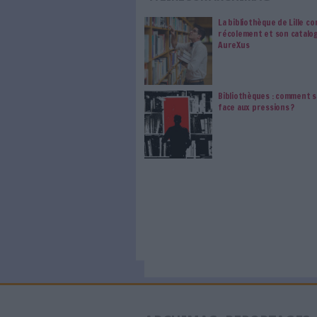
Information électronique prof
ceux qui la font vivre ! Ent
d’abonnement, d’un côté, et 
bibliothèques universitaires, 
Acheter ce numéro