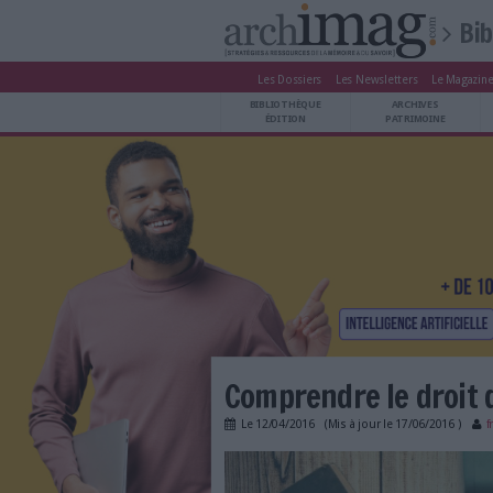
Les Dossiers
Les Newsle
BIBLIOTHÈQUE ÉDITION
BIBLIOTHÈQUE
ARCHIVES PATRIMOINE
ÉDITION
P
VEILLE DOCUMENTATION
DÉMAT CLOUD
UNIVERS DATA
TRAVAIL COLLABORATIF
VIE NUMÉRIQUE
NUMÉRIQUE RESPONSABLE
LES DOSSIERS