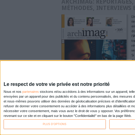
0 Commentaire
Droit De L'information
Dro
À LIRE SUR ARCHI
La biblio
récoleme
AureXus
Bibliothè
face aux 