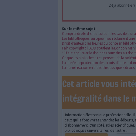
journal
Accédez gratui
a
Abonnez-vous 
Les abonnements d'Arch
internet. Retrouvez to
les abonné·es Intégral,
qui vous accompagne dan
de l'information, ges
Le respect de votre 
traitements de vos
consentement. Vos pré
modifier vos préférence