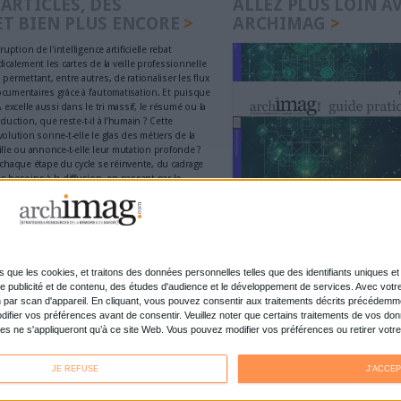
it D'auteur
Connectez-vous
ou
inscrivez-vous
pour publi
MAG
thèque de Lille confie son
71e Congrès de l’
nt et son catalogage à
comme fil rouge
ques : comment survivre
Bibliothèques : la
pressions ?
des budgets