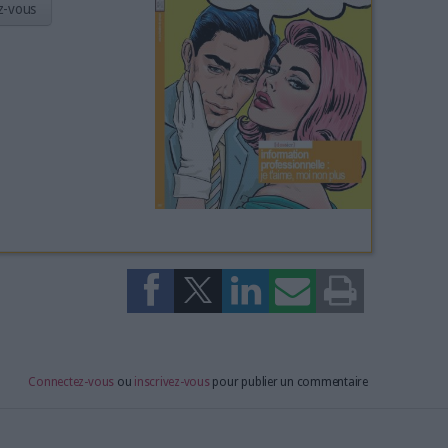
Déjà abonné.e ?
Connectez-vous
 les cas de pluralités d'auteurs
 réclament une exception du droit d'auteur : l'héritage culturel
u conte en bibliothèques bientôt payantes ?
ent le London Manifesto pour une évolution du droit d'auteur
s humains au droit des robots"
nsent de la polémique autour des droits du Journal d'Anne Frank
roits d'auteur dans le monde
ue : quels droits pour quelles oeuvres ?
vous intéresse? Retrouvez-le en
dans le magazine Archimag !