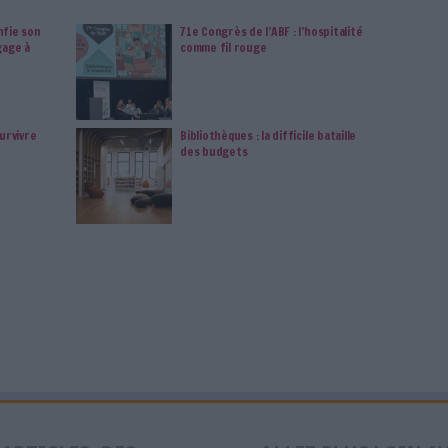
essionnelle : il y a ceux qui en vivent et
endez les éditeurs, agrégateurs et agences
les scientifiques, chercheurs et
de l’autre...
Abonnez-vous
ou