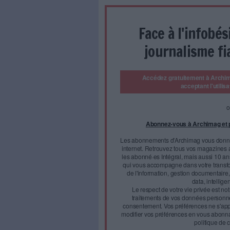
émane de l’esprit humain. Ce 
qualité d’auteur à toute autre
l’auteur est forcément une p
collective peut être la proprié
sous sa direction et son nom »
est fort ténu et cette exceptio
reste la personne physique qu
Et les animaux ?
Deux questions pourraient se 
d’un côté de l’Atlantique, 
La question s’est donc po
considéré comme l’auteur 
redevances aux lieu
Face à 