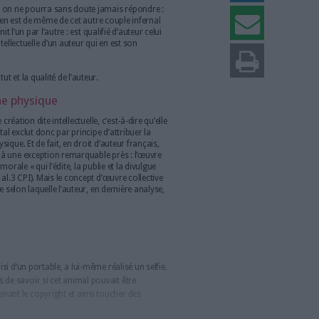
auteur est la personne de l’auteur, l’autre est sa
œuvre. Ces deux éléments constitutifs du régime du
yright, selon les pays) méritent qu’on s’y arrête
t d'auteur : le cas de pluralités d'auteurs
uestion à laquelle on ne pourra sans doute jamais répondre :
 ou de la poule ? Il en est de même de cet autre couple infernal
vre. Le droit définit l’un par l’autre : est qualifié d’auteur celui
est la création intellectuelle d’un auteur qui en est son
cher sur le statut et la qualité de l’auteur.
t une personne physique
’auteur, c’est une création dite intellectuelle, c’est-à-dire qu’elle