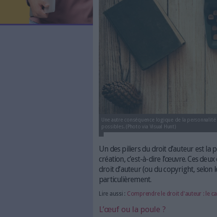
Comprendre le
LES NEWSLETTERS
LE MAGAZINE
Le
12/04/2016
(Mis à jour l
LES GUIDES PRATIQUES
ecrire.jpg
LES BASES DE DONNÉES
L'ESPACE EMPLOI
L'AGENDA
L'ANNUAIRE DES ACTEURS
LES LIVRES BLANCS
LES SUPPLÉMENTS
NOS OFFRES D'ABONNEMENTS
Une autre conséquence logique d
possibles. (Photo via Visual Hunt