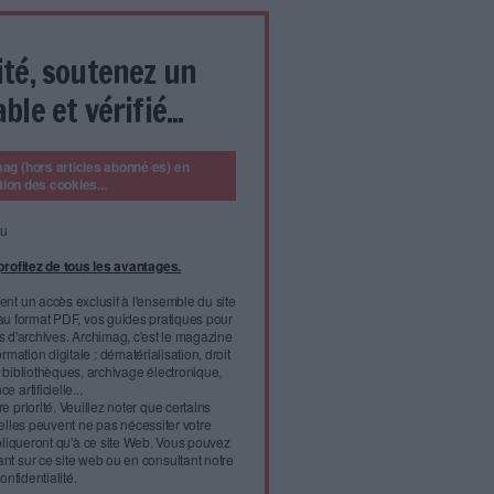
critère fondamental exclut donc par principe d’attribuer la
 personne que physique. Et de fait, en droit d’auteur français,
ersonne physique, à une exception remarquable près : l’œuvre
té de la personne morale « qui l’édite, la publie et la divulgue
 (article L.113-2 al.3 CPI). Mais le concept d’œuvre collective
n confirme la règle selon laquelle l’auteur, en dernière analyse,
i a créé l’œuvre.
poser à ce sujet.
un singe s’étant saisi d’un portable, a lui-même réalisé un selfie.
sée aux États-Unis de savoir si cet animal pouvait être
de la photo, détenant le copyright et ainsi toucher des
l'infobésité, soutenez un