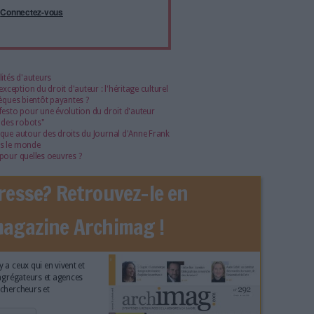
isme fiable et vérifié...
tement à Archimag (hors articles abonné·es) en
cceptant l'utilisation des cookies...
ou
à Archimag et profitez de tous les avantages.
imag vous donnent un accès exclusif à l'ensemble du site
us vos magazines au format PDF, vos guides pratiques pour
 mais aussi 10 ans d'archives. Archimag, c'est le magazine
s votre transformation digitale : dématérialisation, droit
tion documentaire, bibliothèques, archivage électronique,
data, intelligence artificielle...
vie privée est notre priorité. Veuillez noter que certains
 données personnelles peuvent ne pas nécessiter votre
férences ne s'appliqueront qu'à ce site Web. Vous pouvez
s en vous abonnant sur ce site web ou en consultant notre
politique de confidentialité.