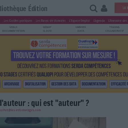
Bibliothèque Édition
tters
Le Magazine
Les Guides pratiques
Les Bases de données
L'Esp
ARCHIVES
VEILLE
DÉMAT
ATRIMOINE
DOCUMENTATION
CLOUD