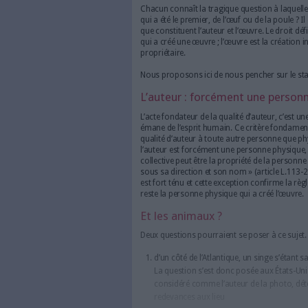
Un des piliers du droit d’
création, c’est-à-dire l’
droit d’auteur (ou du cop
particulièrement.
Lire aussi :
Comprendre le droi
L’œuf ou la poule ?
Chacun connaît la tragique q
qui a été le premier, de l’œuf
que constituent l’auteur et l’œu
qui a créé une œuvre ; l’œuvre 
propriétaire.
Nous proposons ici de nous pen
L’auteur : forcémen
L’acte fondateur de la qualité d