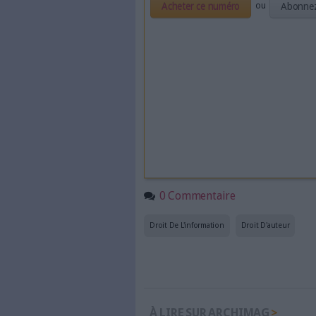
Sur le même sujet:
Comprendre le droit d'auteur :
Les bibliothèques européennes
Droit d'auteur : les heures d
Fair copyright : l'IABD souti
"Il faut appliquer le droit de
Ce que les bibliothécaires pe
La durée de protection des d
La numérisation en bibliothèq
Cet article 
intégralité 