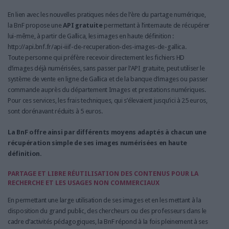
En lien avec les nouvelles pratiques nées de l’ère du partage numérique,
la BnF propose une
API gratuite
permettant à l’internaute de récupérer
lui-même, à partir de Gallica, les images en haute définition :
http://api.bnf.fr/api-iiif-de-recuperation-des-images-de-gallica.
Toute personne qui préfère recevoir directement les fichiers HD
d’images déjà numérisées, sans passer par l’API gratuite, peut utiliser le
système de vente en ligne de Gallica et de la banque d’images ou passer
commande auprès du département Images et prestations numériques.
Pour ces services, les frais techniques, qui s’élevaient jusqu’ici à 25 euros,
sont dorénavant réduits à 5 euros.
La BnF offre ainsi par différents moyens adaptés à chacun une
récupération simple de ses images numérisées en haute
définition.
PARTAGE ET LIBRE RÉUTILISATION DES CONTENUS POUR LA
RECHERCHE ET LES USAGES NON COMMERCIAUX
En permettant une large utilisation de ses images et en les mettant à la
disposition du grand public, des chercheurs ou des professeurs dans le
cadre d’activités pédagogiques, la BnF répond à la fois pleinement à ses