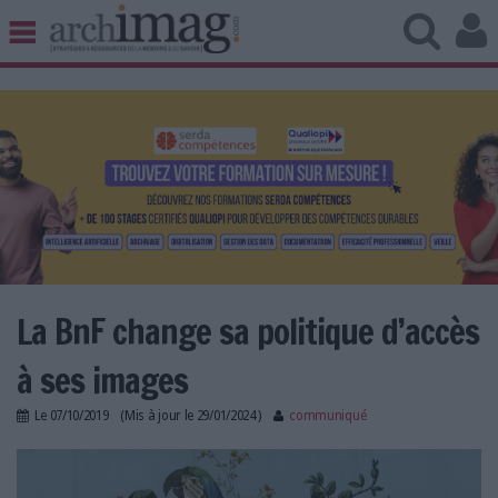
BIBLIOTHÈQUE ÉDITION
ARCHIVES PATRIMOINE
VEILLE DOCUMENTATION
DÉMAT CLOUD
UNIVERS DATA
TRAVAIL COLLABORATIF
VIE NUMÉRIQUE
NUMÉRIQUE RESPONSABLE
La BnF change sa politique d’accès
à ses images
LES DOSSIERS
Le
07/10/2019
(Mis à jour le
29/01/2024
)
communiqué
LES NEWSLETTERS
BI_bnf.jpg
LE MAGAZINE