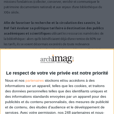
missions fondatrices (collecter, conserver, enrichir et communiquer le
patrimoine documentaire national) et aux enjeux d’une bibliothèque du
XXIe siècle.
Afin de favoriser la recherche et la circulation des savoirs, la
BnF fait évoluer sa politique tarifaire à destination des publics
académiques et scientifiques
utilisant les ressources numérisées de
la bibliothèque : alors qu’ils bénéficiaient déjà d’une remise de 80% sur
les tarifs, ils se voient désormais exonérés de toute redevance
d’utilisation commerciale dans le cadre de leurs publications. Il s’agit, à
termes, d’inciter les auteurs à diffuser librement leurs travaux dans
l’esprit de la science ouverte, comme le prévoit la loi du 7 octobre 2016
pour une République numérique.
Le respect de votre vie privée est notre priorité
Une nouvelle banque d’images
Nous et nos
partenaires
stockons et/ou accédons à des
Outil d’exploration des collections iconographiques
informations sur un appareil, telles que les cookies, et traitons
numérisées de la bibliothèque, la nouvelle banque d’images
des données personnelles telles que des identifiants uniques et
permet à tous d’acheter les images en haute définition et,
des informations standards envoyées par un appareil pour des
notamment au public professionnel, de payer la redevance
publicités et du contenu personnalisés, des mesures de publicité
pour leur utilisation commerciale.
et de contenu, des études d'audience et le développement de
services.
Avec votre permission, nos 248 partenaires et nous-