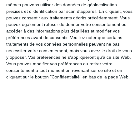
Parmi elles, de
nombreuses oeuvres sous droits
, jusqu’alors
mêmes pouvons utiliser des données de géolocalisation
uniquement visibles sur place, en salle de lecture, sont disponibles.
Les
précises et d’identification par scan d'appareil. En cliquant, vous
plus grands artistes et écrivains du XXe siècle sont
pouvez consentir aux traitements décrits précédemment. Vous
représentés, de Picasso à Matisse en passant par Marie
pouvez également refuser de donner votre consentement ou
Laurencin, Henri Rivière ou Zao Wou-Ki, Willy Ronis, André
accéder à des informations plus détaillées et modifier vos
Kertesz, Paul Colin ou les frères Séeberger.
préférences avant de consentir.
Veuillez noter que certains
traitements de vos données personnelles peuvent ne pas
UN SERVICE PENSÉ POUR LES PROFESSIONNELS
nécessiter votre consentement, mais vous avez le droit de vous
y opposer. Vos préférences ne s'appliqueront qu’à ce site Web.
La nouvelle banque d’images offre des fonctionnalités de commande et
Vous pouvez modifier vos préférences ou retirer votre
de recherche, adaptées aux pratiques des professionnels de l’image.
consentement à tout moment en revenant sur ce site et en
La qualité des images proposée garantit des reproductions les plus
cliquant sur le bouton "Confidentialité" en bas de la page Web.
fidèles au document original. La description des images repose quant à
elle sur l’expertise des personnels scientifiques de la bibliothèque.
Des portfolios et une newsletter permettent également de préparer des
projets éditoriaux autour des grandes expositions, de dates
anniversaires, d’événements historiques mais aussi de découvrir les
collections de la BnF, d’être informés des nouvelles images mises en ligne
ou des artistes récemment intégrés.
UN ACCOMPAGNEMENT SUR MESURE