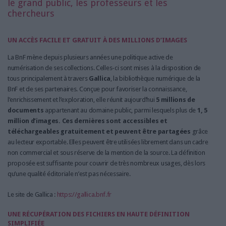
le grand public, les professeurs et les
chercheurs
UN ACCÈS FACILE ET GRATUIT À DES MILLIONS D’IMAGES
La BnF mène depuis plusieurs années une politique active de
numérisation de ses collections. Celles-ci sont mises à la disposition de
tous principalement à travers
Gallica
, la bibliothèque numérique de la
BnF et de ses partenaires. Conçue pour favoriser la connaissance,
l’enrichissement et l’exploration, elle réunit aujourd’hui
5 millions de
documents
appartenant au domaine public, parmi lesquels plus de
1, 5
million d’images. Ces dernières sont accessibles et
téléchargeables gratuitement et peuvent être partagées
grâce
au lecteur exportable. Elles peuvent être utilisées librement dans un cadre
non commercial et sous réserve de la mention de la source. La définition
proposée est suffisante pour couvrir de très nombreux usages, dès lors
qu’une qualité éditoriale n’est pas nécessaire.
Le site de Gallica :
https://gallica.bnf.fr
UNE RÉCUPÉRATION DES FICHIERS EN HAUTE DÉFINITION
SIMPLIFIÉE