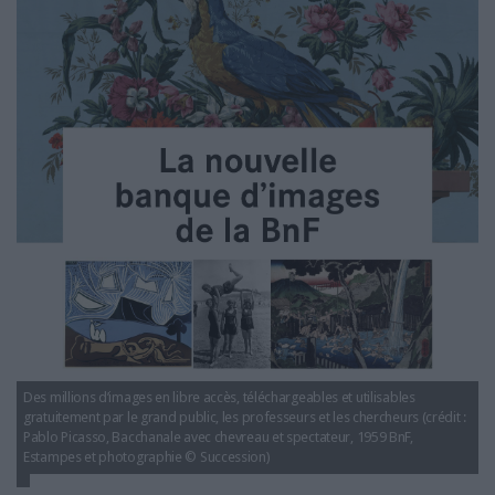
LES GUIDES PRATIQUES
LES BASES DE DONNÉES
L'ESPACE EMPLOI
L'AGENDA
L'ANNUAIRE DES ACTEURS
LES LIVRES BLANCS
LES SUPPLÉMENTS
NOS OFFRES D'ABONNEMENTS
Des millions d’images en libre accès, téléchargeables et utilisables
gratuitement par le grand public, les professeurs et les chercheurs (crédit :
Pablo Picasso, Bacchanale avec chevreau et spectateur, 1959 BnF,
Estampes et photographie © Succession)