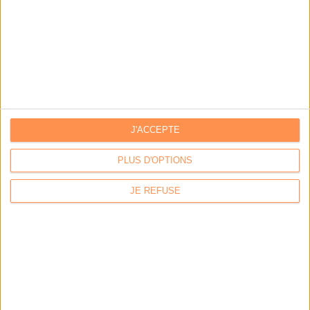
J'ACCEPTE
PLUS D'OPTIONS
JE REFUSE
LA BOUTIQUE
Les derniers mags :
IA et automatisation : vers la fin de la veille?