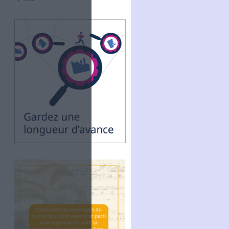
Abonnez-vous
NOUS SUIVRE
Facebook
Twitter
Linkedin
RSS
avec les