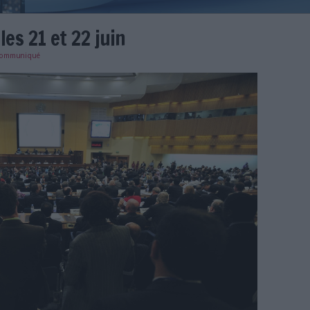
 2022 : les 21 et 22 juin
e
25/01/2024
)
communiqué
_abes.jpg