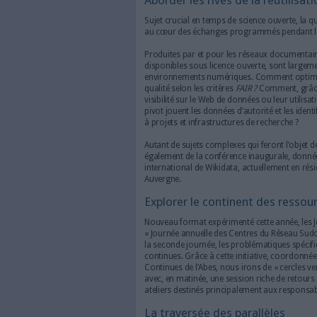
coordonnés par l’Abes. 
professionnels de la doc
l’Enseignement Supérieur
Pendant ces Journées se succ
des
interventions d’ex
éclairage sur les enjeux a
recherche
des
sessions parallèle
mises en œuvre pour un s
des
tutoriels
dédiés à l’
des
sessions participat
Aborder les rives de 
Sujet crucial en temps de scie
au cœur des échanges progr
Produites par et pour les rés