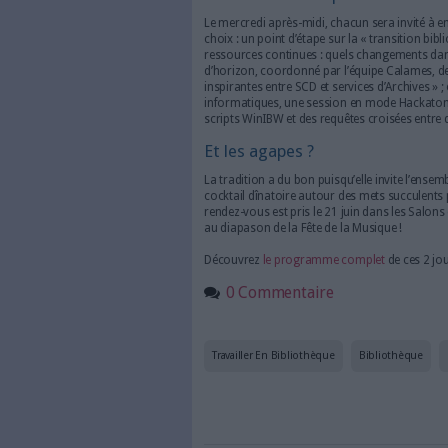
disponibles sous licence ouv
environnements numériques. 
qualité selon les critères
FAIR
visibilité sur le Web de donnée
pivot jouent les données d’aut
à projets et infrastructures d
Autant de sujets complexes qu
également de la conférence i
international de Wikidata, ac
Auvergne.
Explorer le continen
Nouveau format expérimenté ce
« Journée annuelle des Centre
la seconde journée, les prob
continues. Grâce à cette init
Continues de l’Abes, nous iro
avec, en matinée, une session 
ateliers destinés principalem
La traversée des par