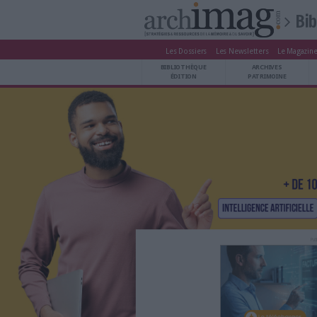
Les Dossiers
Les Newsle
BIBLIOTHÈQUE ÉDITION
BIBLIOTHÈQUE
ARCHIVES PATRIMOINE
ÉDITION
P
VEILLE DOCUMENTATION
DÉMAT CLOUD
UNIVERS DATA
TRAVAIL COLLABORATIF
VIE NUMÉRIQUE
NUMÉRIQUE RESPONSABLE
LES DOSSIERS