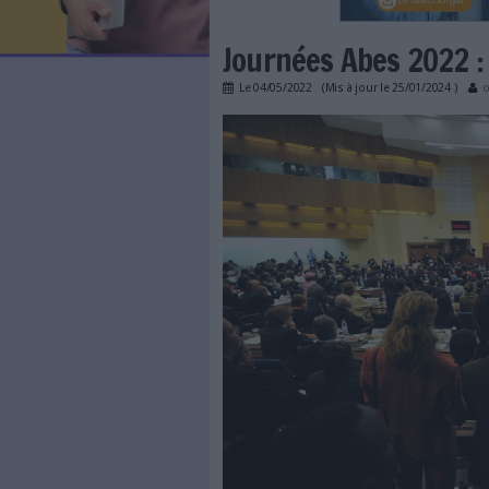
LES NEWSLETTERS
LE MAGAZINE
LES GUIDES PRATIQUES
LES BASES DE DONNÉES
L'ESPACE EMPLOI
L'AGENDA
Journées Abes
L'ANNUAIRE DES ACTEURS
LES LIVRES BLANCS
Le
04/05/2022
(Mis à jour l
LES SUPPLÉMENTS
conference_journees
NOS OFFRES D'ABONNEMENTS