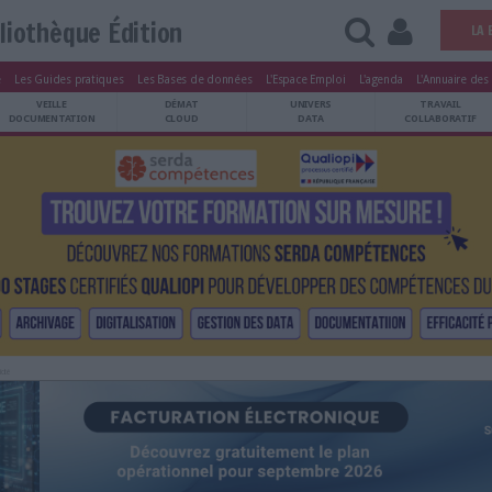
Bibliothèque Édition
tters
Le Magazine
Les Guides pratiques
Les Bases de données
L'Esp
ARCHIVES
VEILLE
DÉMAT
ATRIMOINE
DOCUMENTATION
CLOUD
Publicité