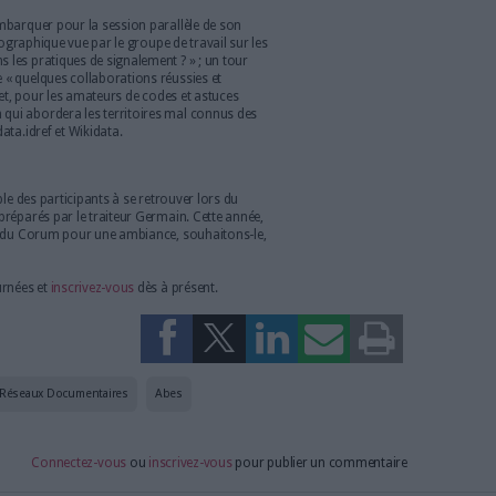
erte, sont largement réutilisées dans de nombreux
Comment optimiser l’exposition de ces données, gage de leur
 ?
Comment, grâce à Science Plus ou Bacon, accroître leur
s ou leur utilisation par les outils de découverte ? Quel rôle
orité et les identifiants IdRef dans le cadre de différents appels
e recherche ?
i feront l’objet de sessions plénières, d’une table ronde mais
naugurale, donnée par Nicolas Vigneron, spécialiste
tuellement en résidence au SCD de l’université Clermont
t des ressources continues
tte année, les Journées Abes 2022 intègrent la traditionnelle
s du Réseau Sudoc-PS (JCR) » afin de mettre en lumière, lors de
lématiques spécifiques liées au signalement des ressources
iative, coordonnée avec brio par le service des Ressources
ns de « cercles vertueux » en « bulles de retombées positives »
riche de retours d’expériences stimulants et, l’après-midi, trois
ent aux responsables CR selon le format habituel des JCR.
allèles