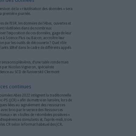
Elles rassemblent chaque année environ 500
umentation, de l’IST et des bibliothèques de
 et de la Recherche.
èdent :
perts nationaux et internationaux
qui présentent un
uxquels sont confrontés les bibliothèques universitaires et de
s
, conçues pour faciliter les échanges autour des stratégies
ervice optimal aux réseaux
utilisation des applications mises à disposition par l’Abes
ives
de type forum, démo et présentation, exposition de poster
la réutilisation des données
nce ouverte, la question de la « réutilisation des données » sera
ammés pendant la première journée.
eaux documentaires de l’ESR, les données de l’Abes, ouvertes et