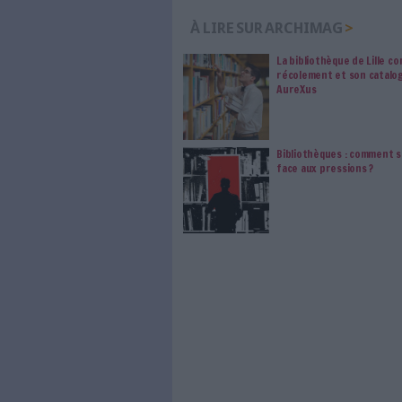
Le mercredi après-midi, chacu
choix : un point d’étape sur l
ressources continues : quels 
d’horizon, coordonné par l’é
inspirantes entre SCD et servi
informatiques, une session e
scripts WinIBW et des requêtes
Et les agapes ?
La tradition a du bon puisqu’e
cocktail dînatoire autour des
rendez-vous est pris le 21 j
au diapason de la Fête de la 
Découvrez
le programme co
0 Commentaire
Travailler En Bibliothèque