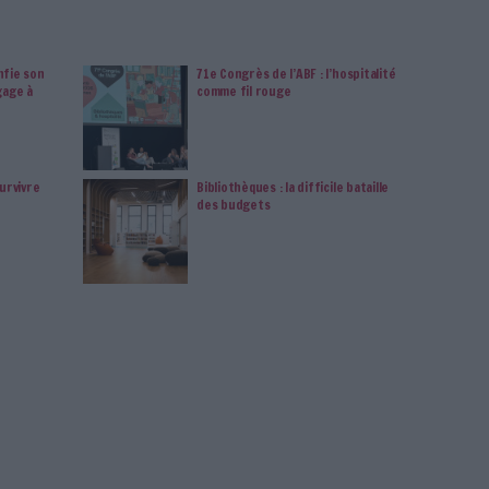
n sera invité à embarquer pour la session parallèle de son
a « transition bibliographique vue par le groupe de travail sur les
changements dans les pratiques de signalement ? » ; un tour
quipe Calames, de « quelques collaborations réussies et
ces d’Archives » ; et, pour les amateurs de codes et astuces
n mode Hackaton qui abordera les territoires mal connus des
 croisées entre data.idref et Wikidata.
lle invite l’ensemble des participants à se retrouver lors du
 mets succulents préparés par le traiteur Germain. Cette année,
uin dans les Salons du Corum pour une ambiance, souhaitons-le,
Musique !
mplet
de ces 2 journées et
inscrivez-vous
dès à présent.
Bibliothèque
Réseaux Documentaires
Abes