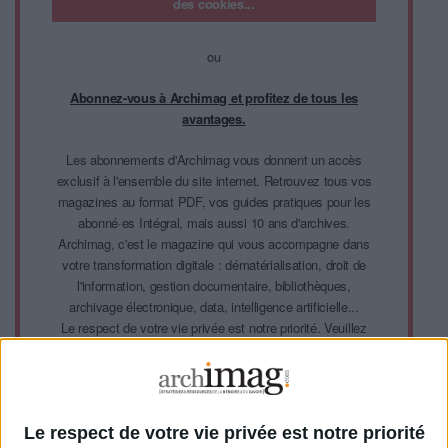
des cookies...
ou
Abonnez-vous à Archimag et profitez de tous les
avantages.
Les abonnements d'Archimag vous donnent un accès
exclusif à l'ensemble du site internet. Retrouvez tous vos
magazines au format PDF, vos guides pratiques pour les
abonné·es Intégral, mais aussi 10 ans d'archives.
Archimag, c'est le magazine qui vous accompagne dans
votre transformation digitale : dématérialisation, droit de
l'information, gestion documentaire, bibliothèques,
archivage électronique, data, intelligence artificielle...
Le respect de votre vie privée est notre priorité. Veuillez
noter que certains traitements de vos données
personnelles peuvent ne pas nécessiter votre
consentement. Vos préférences ne s'appliqueront qu'à ce
site Web. Vous pouvez modifier vos préférences en vous
abonnant sur ce site web ou en consultant notre politique
Le respect de votre vie privée est notre priorité