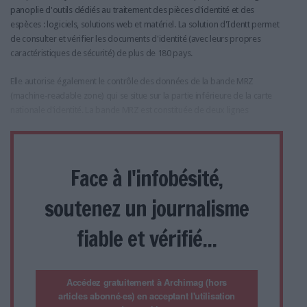
panoplie d'outils dédiés au traitement des pièces d'identité et des
espèces : logiciels, solutions web et matériel. La solution d'Identt permet
de consulter et vérifier les documents d'identité (avec leurs propres
caractéristiques de sécurité) de plus de 180 pays.
Elle autorise également le contrôle des données de la bande MRZ
(machine-readable zone) qui se situe sur la partie inférieure de la carte
nationale d'identité. La bande MRZ est constituée de deux lignes
Face à l'infobésité,
soutenez un journalisme
fiable et vérifié...
Accédez gratuitement à Archimag (hors
articles abonné·es) en acceptant l'utilisation