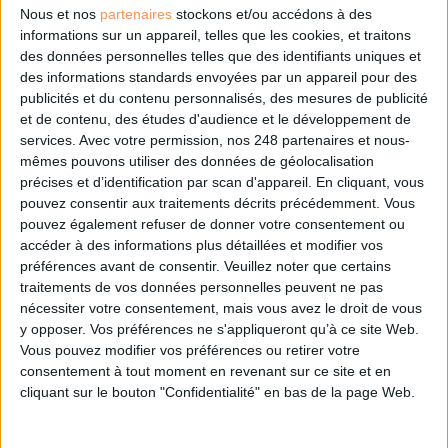
de confidentialité.
Nous et nos
partenaires
stockons et/ou accédons à des
informations sur un appareil, telles que les cookies, et traitons
Déjà abonné.e ?
Connectez-vous
des données personnelles telles que des identifiants uniques et
des informations standards envoyées par un appareil pour des
publicités et du contenu personnalisés, des mesures de publicité
et de contenu, des études d'audience et le développement de
services.
Avec votre permission, nos 248 partenaires et nous-
Sur le même sujet:
mêmes pouvons utiliser des données de géolocalisation
Fraude documentaire : des outils pour réagir
précises et d’identification par scan d'appareil. En cliquant, vous
pouvez consentir aux traitements décrits précédemment. Vous
Cet article vous intéresse?
pouvez également refuser de donner votre consentement ou
accéder à des informations plus détaillées et modifier vos
préférences avant de consentir.
Veuillez noter que certains
Retrouvez-le en intégralité
traitements de vos données personnelles peuvent ne pas
nécessiter votre consentement, mais vous avez le droit de vous
y opposer. Vos préférences ne s'appliqueront qu’à ce site Web.
dans le magazine Archimag
Vous pouvez modifier vos préférences ou retirer votre
consentement à tout moment en revenant sur ce site et en
!
cliquant sur le bouton "Confidentialité" en bas de la page Web.