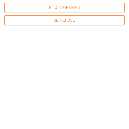
PLUS D'OPTIONS
JE REFUSE
LA BOUTIQUE
Les derniers mags :
IA et automatisation : vers la fin de la veille?
Bibliothèques : comment survivre face aux pressions?
DSI du secteur public : le pivot de la transformation