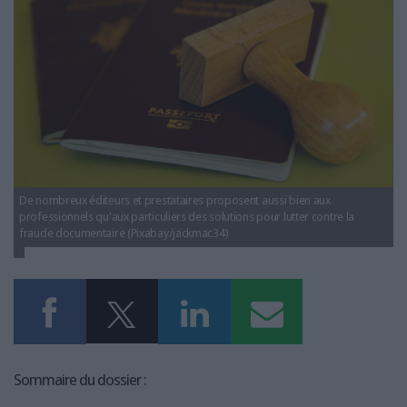
LES GUIDES PRATIQUES
LES BASES DE DONNÉES
L'ESPACE EMPLOI
L'AGENDA
L'ANNUAIRE DES ACTEURS
LES LIVRES BLANCS
LES SUPPLÉMENTS
De nombreux éditeurs et prestataires proposent aussi bien aux
NOS OFFRES D'ABONNEMENTS
professionnels qu'aux particuliers des solutions pour lutter contre la
fraude documentaire (Pixabay/jackmac34)
Sommaire du dossier :