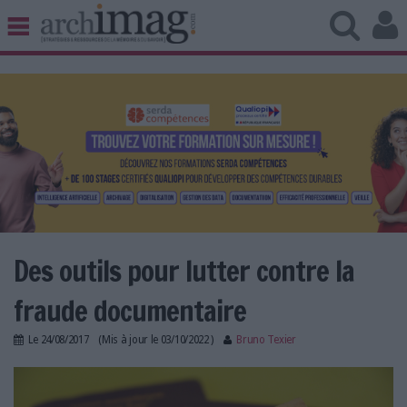
BIBLIOTHÈQUE ÉDITION
ARCHIVES PATRIMOINE
VEILLE DOCUMENTATION
DÉMAT CLOUD
UNIVERS DATA
TRAVAIL COLLABORATIF
VIE NUMÉRIQUE
NUMÉRIQUE RESPONSABLE
Des outils pour lutter contre la
fraude documentaire
LES DOSSIERS
Le
24/08/2017
(Mis à jour le
03/10/2022
)
Bruno Texier
LES NEWSLETTERS
passeport_editeursfraudedoc.jpg
LE MAGAZINE