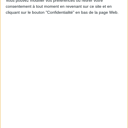
Vous pouvez modifier vos préférences ou retirer votre
Ressources Numériques
Bibliothèque
Médiation
consentement à tout moment en revenant sur ce site et en
cliquant sur le bouton "Confidentialité" en bas de la page Web.
Collections Numériques
Bibliothèque Numérique
Connectez-vous
ou
inscrivez-vous
pour publier un commentaire
À LIRE SUR ARCHIMAG
La maturité numérique des entreprises françaises
laisse à désirer
La bibliothèque de Lille confie son récolement et
son catalogage à AureXus