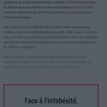
adaptée et de qualité en bibliothèque publique". Où l’on comprend que
les bibliothèques voudraient bien faire leur travail de
médiation
, mais
s’estiment empêchées par différentes contraintes, à commencer par
l’offre et les budgets.
Dur contexte pour les bibliothécaires, prêts à mettre en œuvre une
médiation selon une méthodologie bien rodée. Celle-ci repose sur trois
axes : informer, proposer des moyens d’accès et former à leur utilisation,
valoriser les collections numériques seules ou dans une dynamique avec
les collections physiques.
Mais de quoi les collections numériques sont-elles faites ? D’une
médiathèque à l’autre, l’offre varie ; hors les murs, les périmètres des
établissements municipaux et départementaux s’imbriquent.
Lire aussi :
Extension des activités en bibliothèque : toujours plus
Face à l'infobésité,