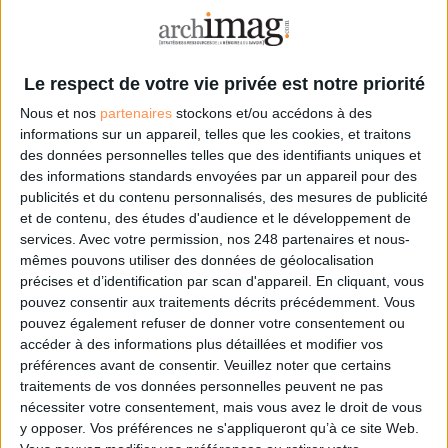
archivage électronique, data, intelligence artificielle...
Le respect de votre vie privée est notre priorité. Veuillez
noter que certains traitements de vos données
personnelles peuvent ne pas nécessiter votre
Le respect de votre vie privée est notre priorité
consentement. Vos préférences ne s'appliqueront qu'à ce
Nous et nos
partenaires
stockons et/ou accédons à des
site Web. Vous pouvez modifier vos préférences en vous
informations sur un appareil, telles que les cookies, et traitons
abonnant sur ce site web ou en consultant notre politique
des données personnelles telles que des identifiants uniques et
de confidentialité.
des informations standards envoyées par un appareil pour des
publicités et du contenu personnalisés, des mesures de publicité
Déjà abonné.e ?
Connectez-vous
et de contenu, des études d'audience et le développement de
services.
Avec votre permission, nos 248 partenaires et nous-
mêmes pouvons utiliser des données de géolocalisation
précises et d’identification par scan d'appareil. En cliquant, vous
pouvez consentir aux traitements décrits précédemment. Vous
Sur le même sujet:
pouvez également refuser de donner votre consentement ou
Quelles ressources en ligne pour les médiathèques ?
accéder à des informations plus détaillées et modifier vos
préférences avant de consentir.
Veuillez noter que certains
traitements de vos données personnelles peuvent ne pas
nécessiter votre consentement, mais vous avez le droit de vous
0 Commentaire
y opposer. Vos préférences ne s'appliqueront qu’à ce site Web.