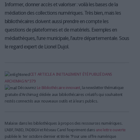
Informer, donner accès et valoriser : voilà les bases de la
médiation des collections numériques. Très bien, mais les
bibliothécaires doivent aussi prendre en compte les
questions de plateformes et de matériels. Exemples en
médiathèques, l’une municipale, l’autre départementale. Sous
le regard expert de Lionel Dujol.
CET ARTICLE A INITIALEMENT ÉTÉ PUBLIÉ DANS
ARCHIMAG N°379
Découvrez
Le Bibliothécaire innovant
, la newsletter thématique
gratuite d'Archimag dédiée aux bibliothécaires créatifs qui souhaitent
restés connectés aux nouveaux outils et à leurs publics.
Malaise dans les bibliothèques à propos des ressources numériques.
L’ABF, l’ABD, l’ADBGV et Réseau Carel l’expriment dans
une lettre ouverte
publiée le 1er octobre dernier et titrée "Pour une offre numérique