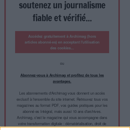
soutenez un journalisme
fiable et vérifié...
Accédez gratuitement à Archimag (hors
articles abonné·es) en acceptant l'utilisation
des cookies...
ou
Abonnez-vous à Archimag et profitez de tous les
avantages.
Les abonnements d'Archimag vous donnent un accès
exclusif à l'ensemble du site internet. Retrouvez tous vos
magazines au format PDF, vos guides pratiques pour les
abonné·es Intégral, mais aussi 10 ans d'archives.
Archimag, c'est le magazine qui vous accompagne dans
votre transformation digitale : dématérialisation, droit de
l'information, gestion documentaire, bibliothèques,