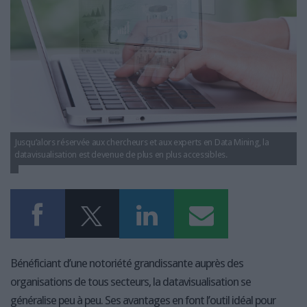
LES GUIDES PRATIQUES
LES BASES DE DONNÉES
L'ESPACE EMPLOI
L'AGENDA
L'ANNUAIRE DES ACTEURS
LES LIVRES BLANCS
LES SUPPLÉMENTS
Jusqu’alors réservée aux chercheurs et aux experts en Data Mining, la
NOS OFFRES D'ABONNEMENTS
datavisualisation est devenue de plus en plus accessibles.
Bénéficiant d’une notoriété grandissante auprès des
organisations de tous secteurs, la datavisualisation se
généralise peu à peu. Ses avantages en font l’outil idéal pour