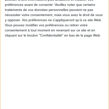
Des avantages qui se font ressentir sur
préférences avant de consentir.
Veuillez noter que certains
l’ensemble de l’activité
traitements de vos données personnelles peuvent ne pas
nécessiter votre consentement, mais vous avez le droit de vous
Quelque soit le service dans lequel la datavisualisation est utilisée, elle
y opposer. Vos préférences ne s'appliqueront qu’à ce site Web.
apporte avec elle son lot d’avantages, dont certains reviennent
Vous pouvez modifier vos préférences ou retirer votre
régulièrement du côté des professionnels sondés. Pour 31 % d’entre eux,
consentement à tout moment en revenant sur ce site et en
cette méthode offre une meilleure communication au sein de
cliquant sur le bouton "Confidentialité" en bas de la page Web.
l’organisation et aide largement à la prise de décision. 21 % pensent
également qu’elle contribue à optimiser le rendement des analyses de
données. Plus loin derrière, 7 % des répondants reconnaissent que la
datavisualisation simplifie la gestion des flux de data, et 5 % qu’elle est
utile à l’amélioration de la relation client. Enfin, selon 1 % des
professionnels interrogés, elle permettrait une définition plus fine des
objectifs.
A découvrir :
l'annuaire des acteurs et les solutions de
datavisualisation
Des pratiques commerciales largement
obsolètes
Présentant un intérêt plutôt bien identifié pour les équipes commerciales