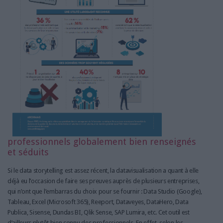
professionnels globalement bien renseignés
et séduits
Si le data storytelling est assez récent, la datavisualisation a quant à elle
déjà eu l’occasion de faire ses preuves auprès de plusieurs entreprises,
qui n’ont que l’embarras du choix pour se fournir : Data Studio (Google),
Tableau, Excel (Microsoft 365), Reeport, Dataveyes, DataHero, Data
Publica, Sisense, Dundas BI, Qlik Sense, SAP Lumira, etc. Cet outil est
d’ailleurs plutôt bien connu des professionnels. En effet, selon les