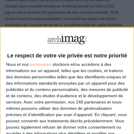
résultats d’une enquête menée par Archimag d’août à octobre 2020
auprès d’une centaine d’organisations de tous secteurs d’activité, 92 %
savent ce qu’est la datavisualisation. Ses nombreux atouts ont même
séduit plus de 2 organisations sur 3, qui utilisent déjà des outils d’analyse
et de visualisation des données. A contrario, elles sont 36 % à faire
l’impasse dessus.
Une méthodologie utile à tous les services
Le respect de votre vie privée est notre priorité
Bien que la datavisualisation ait encore du chemin à parcourir pour se
Nous et nos
partenaires
stockons et/ou accédons à des
démocratiser totalement, 36 % des sondés estiment néanmoins que
informations sur un appareil, telles que les cookies, et traitons
“quasiment tout le monde” pourrait bénéficier ou profiter déjà des outils
des données personnelles telles que des identifiants uniques et
d’analyse des données. Service par service, ce sont pourtant les métiers
des informations standards envoyées par un appareil pour des
de la veille qui sont les plus nombreux à utiliser la datavisualisation (ou
publicités et du contenu personnalisés, des mesures de publicité
seraient susceptibles de la faire), cités par 16 % des répondants. Suivent
et de contenu, des études d'audience et le développement de
la communication et le marketing (15 %), la direction et le service data
services.
Avec votre permission, nos 248 partenaires et nous-
(tous deux à 7 %), et le commercial et l’administratif (à égalité avec 4 %).
mêmes pouvons utiliser des données de géolocalisation
En revanche, les ressources humaines et le service informatique seraient
précises et d’identification par scan d'appareil. En cliquant, vous
les moins susceptibles d’en faire usage, n’étant cités par aucun
pouvez consentir aux traitements décrits précédemment. Vous
répondant.
pouvez également refuser de donner votre consentement ou
accéder à des informations plus détaillées et modifier vos