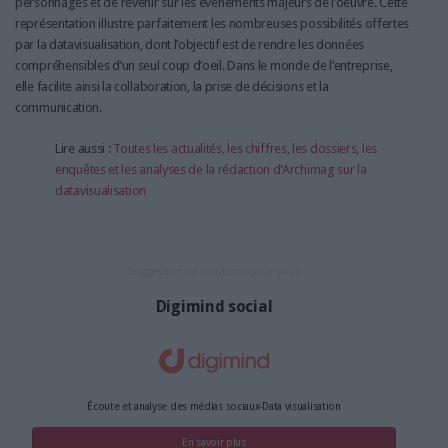
personnages et de revenir sur les événements majeurs de l’oeuvre. Cette
représentation illustre parfaitement les nombreuses possibilités offertes
par la datavisualisation, dont l’objectif est de rendre les données
compréhensibles d’un seul coup d’oeil. Dans le monde de l’entreprise,
elle facilite ainsi la collaboration, la prise de décisions et la
communication.
Lire aussi :
Toutes les actualités, les chiffres, les dossiers, les
enquêtes et les analyses de la rédaction d'Archimag sur la
datavisualisation
Suggestion de solutions pour vous
Digimind social
Écoute et analyse des médias sociaux-Data visualisation
En savoir plus