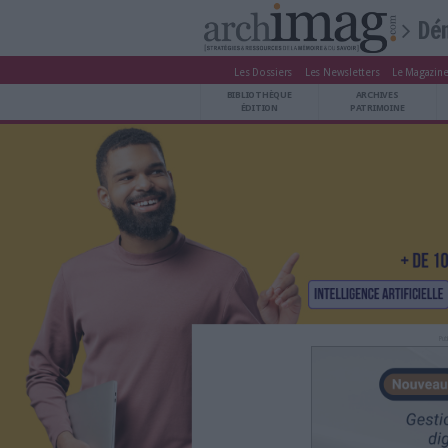
Les Dossiers
Les Newsle
BIBLIOTHÈQUE ÉDITION
BIBLIOTHÈQUE
ARCHIVES PATRIMOINE
ÉDITION
P
VEILLE DOCUMENTATION
DÉMAT CLOUD
UNIVERS DATA
TRAVAIL COLLABORATIF
VIE NUMÉRIQUE
NUMÉRIQUE RESPONSABLE
LES DOSSIERS