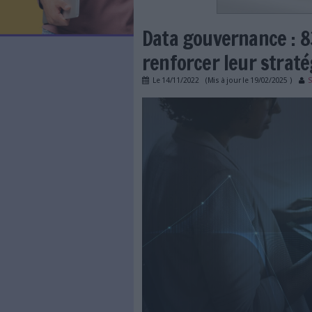
LES NEWSLETTERS
LE MAGAZINE
LES GUIDES PRATIQUES
LES BASES DE DONNÉES
L'ESPACE EMPLOI
L'AGENDA
Data gouvern
L'ANNUAIRE DES ACTEURS
LES LIVRES BLANCS
renforcer leu
LES SUPPLÉMENTS
Le
14/11/2022
(Mis à jour l
NOS OFFRES D'ABONNEMENTS
data-gouvernance-e