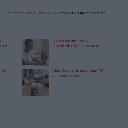
 mais aussi 10 ans d'archives. Archimag, c'est le magazine
s votre transformation digitale : dématérialisation, droit
tion documentaire, bibliothèques, archivage électronique,
data, intelligence artificielle...
vie privée est notre priorité. Veuillez noter que certains
 données personnelles peuvent ne pas nécessiter votre
férences ne s'appliqueront qu'à ce site Web. Vous pouvez
s en vous abonnant sur ce site web ou en consultant notre
politique de confidentialité.
Déjà abonné.e ?
Connectez-vous
ormation
Données Sensibles
Données
Cybersécurité
En
D