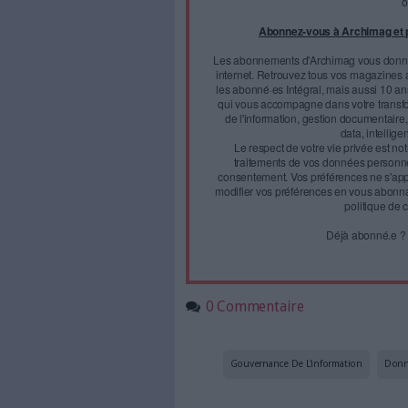
Comment évolue la
data gou
stratégique de la data gouvern
Strategy Group (ESG) pour l’é
Face à 
journal
Accédez gratui
a
Abonnez-vous 
Les abonnements d'Arch
internet. Retrouvez to