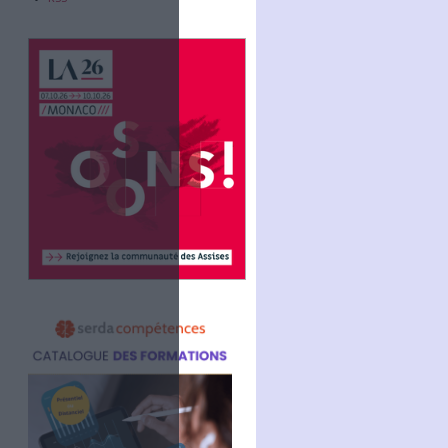
Abonnez-vous
NOUS SUIVRE
Facebook
Twitter
Linkedin
RSS
.