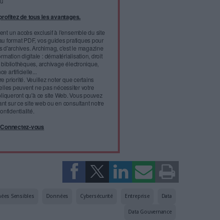
vernance
au sein des organisations ? Selon l’étude « Le rôle
ance et son évolution », menée par l’institut Enterprise
diteur de logiciels SaaS Mega
l'infobésité, soutenez un
isme fiable et vérifié...
tement à Archimag (hors articles abonné·es) en
cceptant l'utilisation des cookies...
ou
à Archimag et profitez de tous les avantages.
imag vous donnent un accès exclusif à l'ensemble du site
us vos magazines au format PDF, vos guides pratiques pour