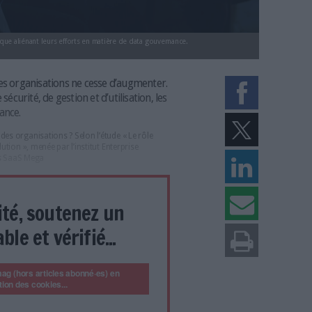
 subi une cyberattaque aliénant leurs efforts en matière de data gouvernance
llectées par les organisations ne cesse d’augmenter.
ents enjeux de sécurité, de gestion et d’utilisation, les
la data gouvernance.