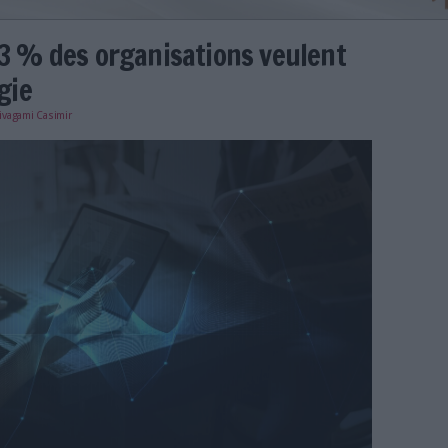
ance : 83 % des organisations 
r stratégie
e
19/02/2025
)
Sivagami Casimir
njeux-volume-donnees-entreprise.jpg