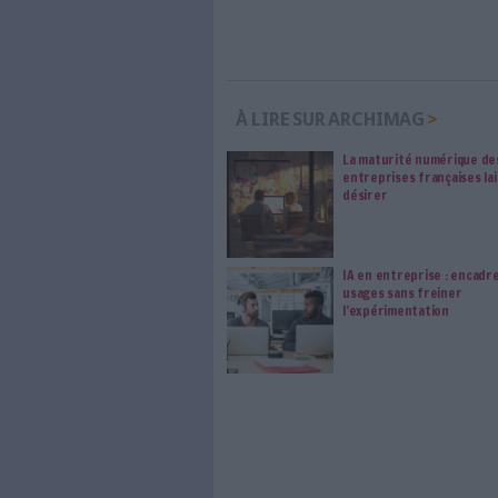
les abonné·es Intégral,
qui vous accompagne dan
de l'information, ges
Le respect de votre 
traitements de vos
consentement. Vos pré
modifier vos préférence
0 Commentaire
Gouvernance De L'inf