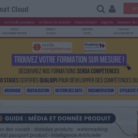
Démat Cloud
tters
Le Magazine
Les Guides pratiques
Les Bases de données
L'Esp
ARCHIVES
VEILLE
DÉMAT
ATRIMOINE
DOCUMENTATION
CLOUD
Publicité