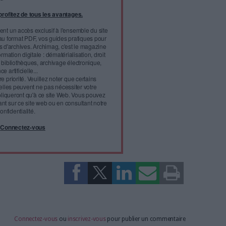
et de services de confiance."
ign et Signaturit annonce la nomination
l'infobésité, soutenez un
isme fiable et vérifié...
tement à Archimag (hors articles abonné·es) en
cceptant l'utilisation des cookies...
ou
à Archimag et profitez de tous les avantages.
imag vous donnent un accès exclusif à l'ensemble du site
us vos magazines au format PDF, vos guides pratiques pour