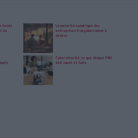
 mais aussi 10 ans d'archives. Archimag, c'est le magazine
s votre transformation digitale : dématérialisation, droit
tion documentaire, bibliothèques, archivage électronique,
data, intelligence artificielle...
vie privée est notre priorité. Veuillez noter que certains
 données personnelles peuvent ne pas nécessiter votre
férences ne s'appliqueront qu'à ce site Web. Vous pouvez
s en vous abonnant sur ce site web ou en consultant notre
politique de confidentialité.
Déjà abonné.e ?
Connectez-vous
ronique
Connectez-vous
ou
inscrivez-vous
pour publi