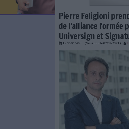
LES NEWSLETTERS
LE MAGAZINE
LES GUIDES PRATIQUES
LES BASES DE DONNÉES
L'ESPACE EMPLOI
L'AGENDA
Pierre Feligio
L'ANNUAIRE DES ACTEURS
LES LIVRES BLANCS
de l'alliance
LES SUPPLÉMENTS
Universign et
NOS OFFRES D'ABONNEMENTS
Le
10/01/2023
(Mis à jour l
pierre_feligioni.jpg