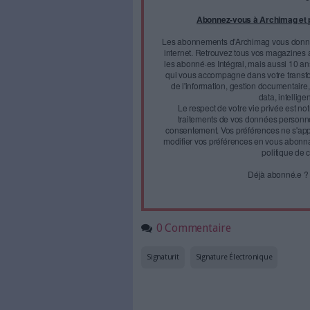
transactions numériques 
L’alliance formée par Univers
Face à 
journal
Accédez gratui
a
Abonnez-vous 
Les abonnements d'Arch
internet. Retrouvez to