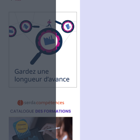
Abonnez-vous
NOUS SUIVRE
Facebook
Twitter
Linkedin
RSS