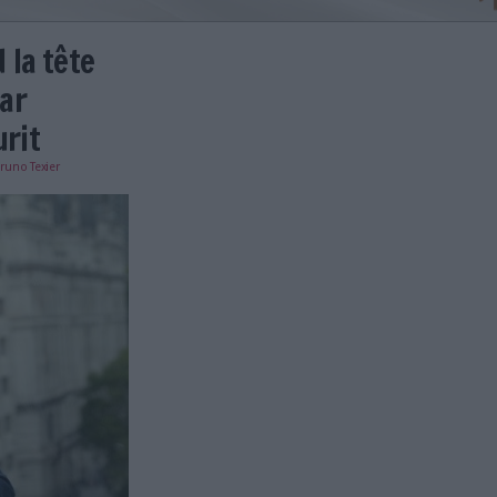
ni prend la tête
 formée par
 Signaturit
e
02/02/2023
)
Bruno Texier