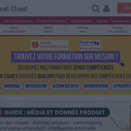
Démat Cloud
tters
Le Magazine
Les Guides pratiques
Les Bases de données
L'Esp
ARCHIVES
VEILLE
DÉMAT
ATRIMOINE
DOCUMENTATION
CLOUD
Publicité