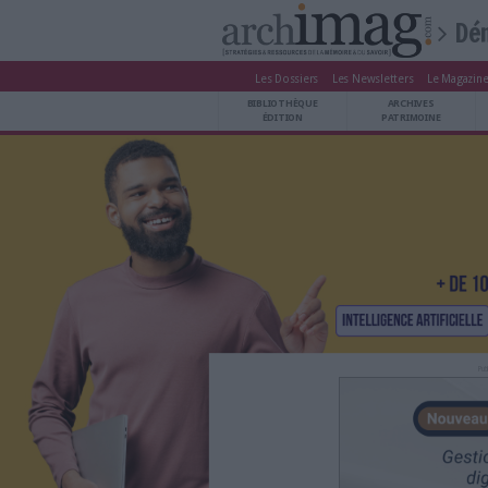
Les Dossiers
Les Newsle
BIBLIOTHÈQUE ÉDITION
BIBLIOTHÈQUE
ARCHIVES PATRIMOINE
ÉDITION
P
VEILLE DOCUMENTATION
DÉMAT CLOUD
UNIVERS DATA
TRAVAIL COLLABORATIF
VIE NUMÉRIQUE
NUMÉRIQUE RESPONSABLE
LES DOSSIERS