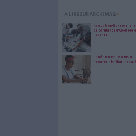
les abonné·es Intégral,
qui vous accompagne dan
de l'information, ges
Le respect de votre 
traitements de vos
consentement. Vos pré
modifier vos préférence
0 Commentaire
Signaturit
Signature Élect