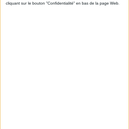
cliquant sur le bouton "Confidentialité" en bas de la page Web.
Confiance Numérique
Connectez-vous
ou
inscrivez-vous
pour publier un commentaire
À LIRE SUR ARCHIMAG
Konica Minolta reprend les fonds de commerce
d’OpenBee et de Doxense
La maturité numérique des entreprises françaises
laisse à désirer