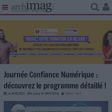
BIBLIOTHÈQUE ÉDITION
ARCHIVES PATRIMOINE
VEILLE DOCUMENTATION
DÉMAT CLOUD
UNIVERS DATA
TRAVAIL COLLABORATIF
VIE NUMÉRIQUE
NUMÉRIQUE RESPONSABLE
Journée Confiance Numérique :
découvrez le programme détaillé !
LES DOSSIERS
Le
02/05/2023
(Mis à jour le
24/01/2024
)
Fabien Carré
LES NEWSLETTERS
journee_confiance_numerique_2023.png
LE MAGAZINE