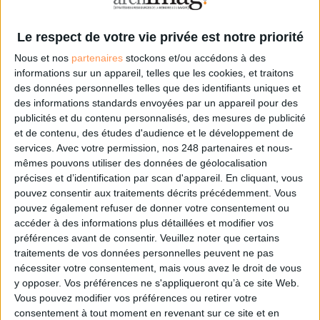
dématérialisation, Vice-Président de la FnTC (Fédération des Tiers de
Confiance du numérique)
Le respect de votre vie privée est notre priorité
16h00-16h45 : Keynote de clôture
Nous et nos
partenaires
stockons et/ou accédons à des
Comment les technologies émergentes (intelligence artificielle, métavers,
informations sur un appareil, telles que les cookies, et traitons
etc.) vont-elles impacter le marché ? Quid de l’analyse comportementale
des données personnelles telles que des identifiants uniques et
via les datas ?
des informations standards envoyées par un appareil pour des
Intervenant :
Philippe Sanchis, secrétaire général de la FnTC
publicités et du contenu personnalisés, des mesures de publicité
et de contenu, des études d'audience et le développement de
Restez connectés pour en savoir plus sur les autres experts qui
services.
Avec votre permission, nos 248 partenaires et nous-
interviendront lors de la Journée Confiance Numérique !
mêmes pouvons utiliser des données de géolocalisation
précises et d’identification par scan d'appareil. En cliquant, vous
Inscrivez-vous gratuitement à la Journée
pouvez consentir aux traitements décrits précédemment. Vous
Confiance Numérique d’Archimag en cliquant ici.
pouvez également refuser de donner votre consentement ou
accéder à des informations plus détaillées et modifier vos
Sur le même sujet:
préférences avant de consentir.
Veuillez noter que certains
Save the date : la Journée Confiance Numérique d’Archimag revient !
traitements de vos données personnelles peuvent ne pas
nécessiter votre consentement, mais vous avez le droit de vous
y opposer. Vos préférences ne s'appliqueront qu’à ce site Web.
Vous pouvez modifier vos préférences ou retirer votre
0 Commentaire
consentement à tout moment en revenant sur ce site et en