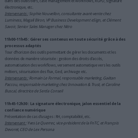
dans des outils tiers, case management et workflows, RGPD, signature
électronique, etc.
Intervenants :
Sophie Nouvellon, consultante avant-vente chez
Luminess, Magali Biron, VP Business Development eSign, et Clément
Savoir, Senior Sales Manager chez Nitro
11h00-11h45 : Gérer ses contenus en toute sécurité grâce à des
processus adaptés
Tour d’horizon des outils permettant de gérer les documents et les
données de manière sécurisée : gestion des droits d’accès,
automatisation des workflows, versement automatique vers les outils
métiers, sécurisation des flux, Ged, archivage etc.
Intervenants :
Romain Le Formal, responsable marketing, Gaëtan
Paccou, responsable marketing chez Innovation & Trust, et Caroline
Buscal, directrice de Serda Conseil
11h45-12h30 : La signature électronique, jalon essentiel de la
confiance numérique
Présentation de cas d’usages : RH, comptabilité, etc.
Intervenant :
Yves Le Querrec, vice-président de la FnTC, et François
Devoret, CEO de Lex Persona