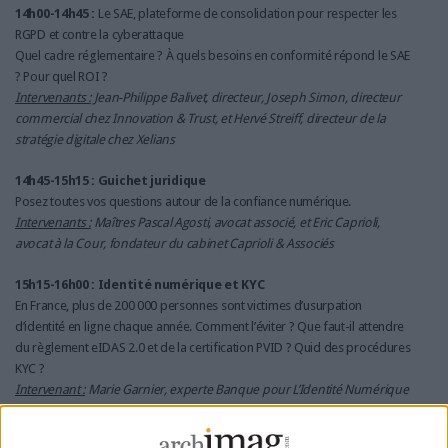
14h00-14h45 :
Le SAE, plateforme de consolidation pour respecter les
RGPD et contre la cyberattaque
Quel cadre réglementaire ? À quels besoins en conformité répond le SAE
? Pour quel ROI ?
Intervenants :
Jean-Philippe Balivet, directeur, Joseph Simon, directeur
commercial chez Innovation & Trust, et Hervé Streiff, directeur de la
stratégie digitale chez Xelians
14h45-15h15 : Guichet juridique
Posez toutes vos questions autour de la confiance numérique.
Intervenants :
Maîtres Pascal Agosti, avocat associé, et Eric Caprioli,
avocat à la Cour, fondateur du cabinet Caprioli & Associés
15h15-16h00 : Identité numérique et KYC
En France, plus de 200 000 personnes sont victimes d’usurpation
d’identité en ligne chaque année. Comment l’éviter ? Que faut-il attendre
du règlement eIDAS 2.0 et de la certification PVID ? Quid des procédures
KYC ?
Intervenant :
Marie Garnier, experte Banque pour L’Identité Numérique
La Poste chez Docaposte, Pierre Grasset, Directeur commercial chez
LuxTrust, et Stéphane Gasch, expert en services de confiance et