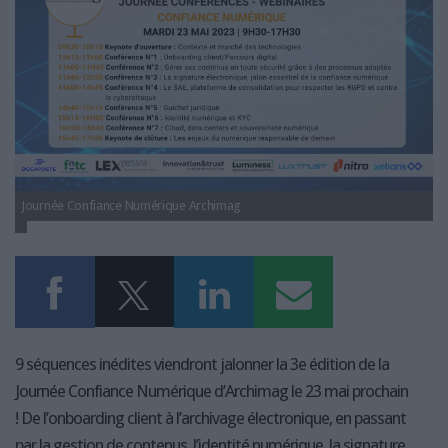
LES GUIDES PRATIQUES
LES BASES DE DONNÉES
L'ESPACE EMPLOI
L'AGENDA
L'ANNUAIRE DES ACTEURS
LES LIVRES BLANCS
LES SUPPLÉMENTS
Journée Confiance Numérique Archimag
NOS OFFRES D'ABONNEMENTS
9 séquences inédites viendront jalonner la 3e édition de la
Journée Confiance Numérique d’Archimag le 23 mai prochain
! De l’onboarding client à l’archivage électronique, en passant
par la gestion de contenus, l’identité numérique, la signature