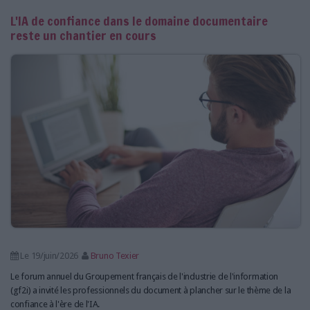
LES GUIDES PRATIQUES
L'IA de confiance dans le domaine documentaire
LES BASES DE DONNÉES
reste un chantier en cours
L'ESPACE EMPLOI
L'AGENDA
L'ANNUAIRE DES ACTEURS
LES LIVRES BLANCS
LES SUPPLÉMENTS
NOS OFFRES D'ABONNEMENTS
Le 19/juin/2026
Bruno Texier
Le forum annuel du Groupement français de l'industrie de l'information
(gf2i) a invité les professionnels du document à plancher sur le thème de la
confiance à l'ère de l'IA.