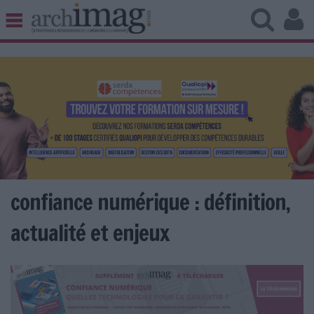
BIBLIOTHÈQUE ÉDITION
ARCHIVES PATRIMOINE
VEILLE DOCUMENTATION
DÉMAT CLOUD
UNIVERS DATA
TRAVAIL COLLABORATIF
VIE NUMÉRIQUE
NUMÉRIQUE RESPONSABLE
confiance numérique : définition,
actualité et enjeux
LES DOSSIERS
LES NEWSLETTERS
LE MAGAZINE