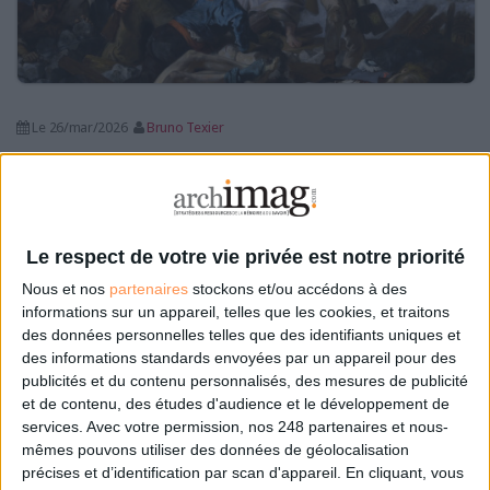
Le 26/mar/2026
Bruno Texier
Abonnés
Face à l’instabilité géoéconomique, à l’hégémonie des géants
extracommunautaires et à notre dépendance, aux exigences de conformité
(RGPD, NIS 2, AI Act, eIDAS 2…) et à la montée des cybermenaces, la
souveraineté numérique constitue une priorité opérationnelle et...
Le respect de votre vie privée est notre priorité
Lire la suite...
Nous et nos
partenaires
stockons et/ou accédons à des
informations sur un appareil, telles que les cookies, et traitons
Confiance numérique souveraine : un écosystème
des données personnelles telles que des identifiants uniques et
mature et dynamique
des informations standards envoyées par un appareil pour des
publicités et du contenu personnalisés, des mesures de publicité
et de contenu, des études d'audience et le développement de
services.
Avec votre permission, nos 248 partenaires et nous-
mêmes pouvons utiliser des données de géolocalisation
précises et d’identification par scan d'appareil. En cliquant, vous