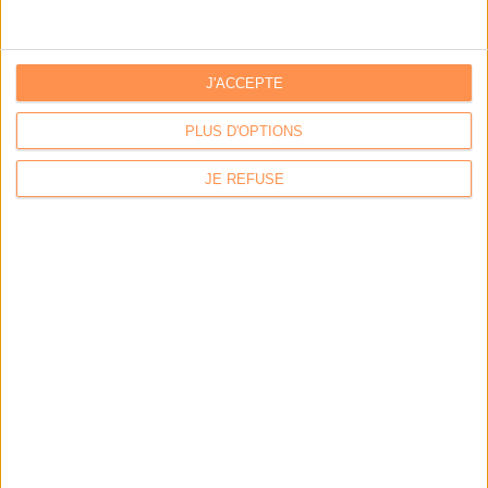
J'ACCEPTE
PLUS D'OPTIONS
JE REFUSE
LA BOUTIQUE
Les derniers mags :
IA et automatisation : vers la fin de la veille?
Bibliothèques : comment survivre face aux pressions?
DSI du secteur public : le pivot de la transformation