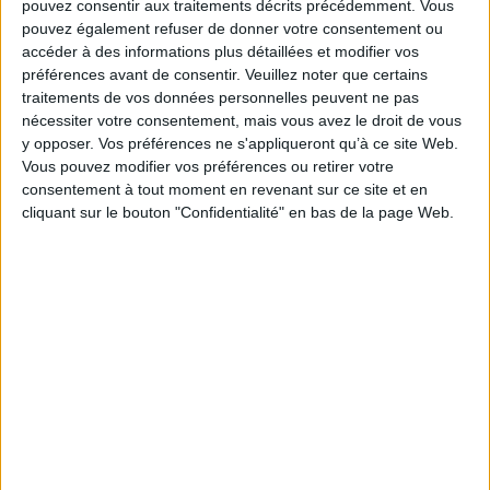
pouvez consentir aux traitements décrits précédemment. Vous
pouvez également refuser de donner votre consentement ou
accéder à des informations plus détaillées et modifier vos
préférences avant de consentir.
Veuillez noter que certains
traitements de vos données personnelles peuvent ne pas
nécessiter votre consentement, mais vous avez le droit de vous
y opposer. Vos préférences ne s'appliqueront qu’à ce site Web.
Vous pouvez modifier vos préférences ou retirer votre
consentement à tout moment en revenant sur ce site et en
Le 26/mar/2026
Sivagami Casimir
cliquant sur le bouton "Confidentialité" en bas de la page Web.
Abonnés
Avantages culturels, solutions nativement compatibles avec les
réglementations, technologies à la pointe et innovantes… Les entreprises
françaises et européennes spécialisées dans la confiance numérique ont des
atouts de taille et bénéficient d’un marché favorable pour...
Lire la suite...
Code Confiance : le média qui décrypte la confiance
numérique