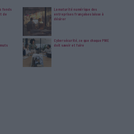
e lance de la facturation électronique
ns les échanges de données informatisées et la facturation
étient une position importante sur le marché français. Plus de
organisations privées et publiques, plus de 40 % de ses revenus
enerix Group est également fortement impliqué dans la réforme
 en France. Forte de son futur statut PDP et de ses certifications
e, l'entreprise a remporté des appels d'offres et pré-signé des
 la gestion numérique des 15 millions de factures annuelles de
ez pas à consulter le nouveau guide de Generix Group :
Comment
me de dématérialisation partenaire
Dématérialisation Facture
Digitalisation