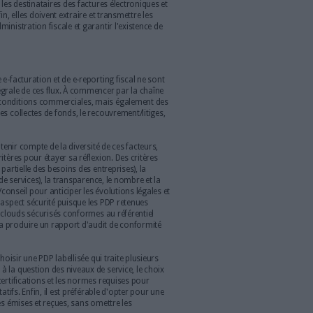
ée à 15 milliards d'euros par an en France et l'accélération des
nter- entreprises, la réforme de l'e-facturation et du e-reporting
réforme qui entend aussi mettre en conformité les processus
rôle des données fournisseurs, les circuits de réconciliation et
 les paiements. L'échéance arrivant à grand pas, entre 2024 et
r la DGFIP, une
Plateforme de Dématérialisation Partenaires
tre immatriculée dans un État-membre de l'Union Européenne,
obligations fiscales déclaratives et de paiements, sans oublier
fert de données en dehors de l'Union Européenne. Par ailleurs,
ux PDP de garantir l'authenticité, l'intégrité et la lisibilité des
isateurs, ainsi que de contrôler la conformité de ces factures
ement assurer l'interopérabilité avec les autres PDP et les
 (PPF), identifier les destinataires des factures électroniques et
 des factures. Enfin, elles doivent extraire et transmettre les
ransaction à l'administration fiscale et garantir l'existence de
sécurisées.
isir sa PDP