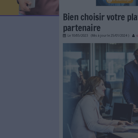
LES NEWSLETTERS
LE MAGAZINE
LES GUIDES PRATIQUES
LES BASES DE DONNÉES
L'ESPACE EMPLOI
L'AGENDA
Bien choisir 
L'ANNUAIRE DES ACTEURS
LES LIVRES BLANCS
partenaire
LES SUPPLÉMENTS
Le
10/05/2023
(Mis à jour l
NOS OFFRES D'ABONNEMENTS
bien-choisir-platfor