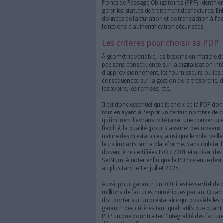
Entre la fraude à la TVA estim
rentrées fiscales/règlements i
fiscal devenait urgente. Une 
comptables et fiscaux, le cont
d'approbation... sans oublier
2025.
Aussi, pour être labellisée pa
(PDP) devra non seulement ê
mais également respecter les 
de s'engager sur le non-trans
le décret du 7 octobre impose a
factures envoyées par les util
aux conditions légales.
En outre, les PDP doivent égal
Points de Passage Obligatoires
gérer les statuts de traitement
données de facturation et de t
fonctions d'authentification 
Les critères pour cho