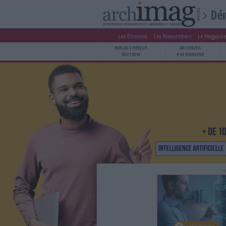
Les Dossiers
Les Newsle
BIBLIOTHÈQUE ÉDITION
BIBLIOTHÈQUE
ARCHIVES PATRIMOINE
ÉDITION
P
VEILLE DOCUMENTATION
DÉMAT CLOUD
UNIVERS DATA
TRAVAIL COLLABORATIF
VIE NUMÉRIQUE
NUMÉRIQUE RESPONSABLE
LES DOSSIERS