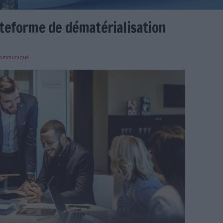
votre plateforme de dématériali
e
25/01/2024
)
communiqué
me-dematerialisation-partenaire.png