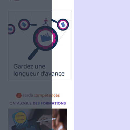
Abonnez-vous
NOUS SUIVRE
Facebook
Twitter
Linkedin
RSS
dématérialisation