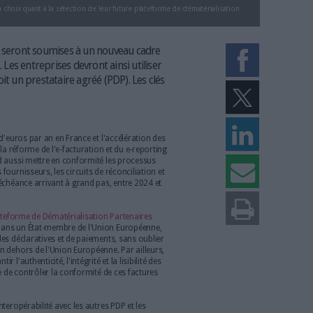
rises de faire le bon choix quant à la sélection de leur future plateforme de 
factures et TVA seront soumises à un nouveau cadre
t numérique. Les entreprises devront ainsi utiliser
e l'État (PPF), soit un prestataire agréé (PDP). Les clés
artenaire.
cadrée