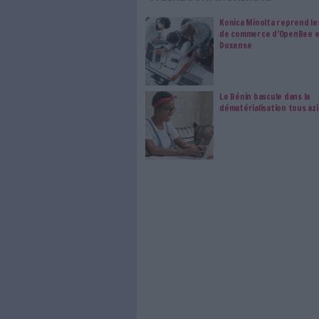
déclarations fiscales.
Generix Group : fer d
Spécialisée, entre autres, da
électronique, Generix Group d
20 ans d'expérience auprès d'
générés à l'international, G
de la facturation électronique
de conformité en France/Europ
contrats importants, tels que
Système U.
Pour aller plus loin, n'hésit
choisir votre future platefor
0 Commentaire
Facturation Électronique