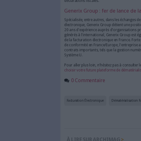
À géométrie variable, les beso
pas sans conséquence sur la d
d'approvisionnement, les fou
conséquences sur la gestion de
les avoirs, les remises, etc.
Il est donc essentiel que le ch
tout en ayant à l'esprit un ce
qui incluent l'exhaustivité (av
fiabilité, la qualité (pour s'a
nature des prestataires, ainsi 
leurs impacts sur la platefor
doivent être certifiées ISO 27
SecNum. À noter enfin que la
au plus tard le 1er juillet 2025
Aussi, pour garantir un ROI, il
millions de factures numériqu
doit porter sur un prestataire
garantir des critères tant qual
PDP unique pour traiter l'inté