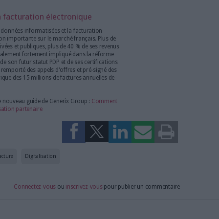
ins en matière de e-facturation et de e-reporting fiscal ne sont
igitalisation intégrale de ces flux. À commencer par la chaîne
rnisseurs ou les conditions commerciales, mais également des
 la trésorerie, des collectes de fonds, le recouvrement/litiges,
oix de la PDP doit tenir compte de la diversité de ces facteurs,
rtain nombre de critères pour étayer sa réflexion. Des critères
ec une couverture partielle des besoins des entreprises), la
ssurer des niveaux de services), la transparence, le nombre et la
que le volet veille/conseil pour anticiper les évolutions légales et
me. Sans oublier l'aspect sécurité puisque les PDP retenues
001 et utiliser des clouds sécurisés conformes au référentiel
 PDP retenue devra produire un rapport d'audit de conformité
.
 est essentiel de choisir une PDP labellisée qui traite plusieurs
es par an. Quant à la question des niveaux de service, le choix
 qui possède les certifications et les normes requises pour
itatifs que quantitatifs. Enfin, il est préférable d'opter pour une
gralité des factures émises et reçues, sans omettre les