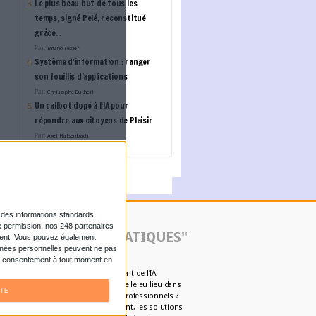
L'ANNUAIRE DES ACTE
Iterop by Dassault