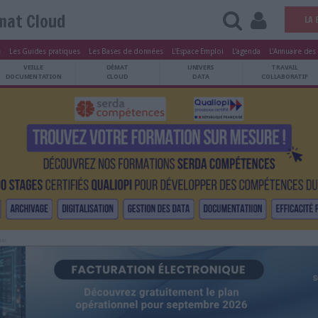
Démat Cloud
tters
Le Magazine
Les Guides pratiques
Les Bases de données
L'Esp
ARCHIVES
VEILLE
DÉMAT
ATRIMOINE
DOCUMENTATION
CLOUD
Publicité