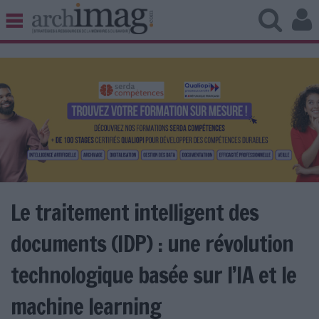
BIBLIOTHÈQUE ÉDITION
ARCHIVES PATRIMOINE
VEILLE DOCUMENTATION
DÉMAT CLOUD
UNIVERS DATA
TRAVAIL COLLABORATIF
VIE NUMÉRIQUE
NUMÉRIQUE RESPONSABLE
Le traitement intelligent des
documents (IDP) : une révolution
LES DOSSIERS
technologique basée sur l’IA et le
LES NEWSLETTERS
machine learning
LE MAGAZINE