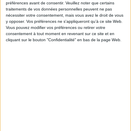
préférences avant de consentir.
Veuillez noter que certains
documentaire
, répondant aux exigences d’un monde professionnel en
traitements de vos données personnelles peuvent ne pas
quête d’efficacité et de performance.
nécessiter votre consentement, mais vous avez le droit de vous
Ce mariage entre l’intelligence artificielle et la gestion des documents
y opposer. Vos préférences ne s'appliqueront qu’à ce site Web.
ouvre des perspectives inédites pour les entreprises souhaitant gagner
Vous pouvez modifier vos préférences ou retirer votre
en compétitivité et en agilité.
consentement à tout moment en revenant sur ce site et en
cliquant sur le bouton "Confidentialité" en bas de la page Web.
L’IDP ne se contente pas d’améliorer le présent : il redéfinit l’avenir de la
gestion documentaire. Les entreprises peuvent facilement accroître leur
activité sans avoir besoin de nouveaux collaborateurs ou de ressources
supplémentaires en période d’imprévisibilité et de pénurie de
compétences.
0 Commentaire
Ged
IDP
Gestion Documentaire
Intelligence Documentaire
Automatisation Des Processus
Intelligence Artificielle