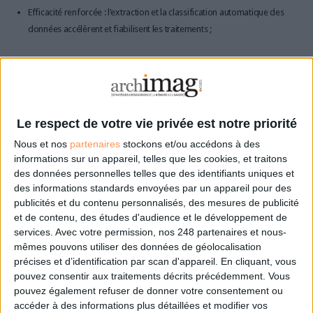
Efficacité renforcée : l’extraction et la classification automatique des
données accélèrent et fiabilisent les traitements ;
Réduction des coûts : en limitant les interventions manuelles, l’IDP
diminue les coûts opérationnels et de personnel. La capture de
documents avec extraction et classification s’effectue en arrière-
plan, sans intervention humaine ;
Le respect de votre vie privée est notre priorité
Nous et nos
partenaires
stockons et/ou accédons à des
Réduction des erreurs : la réduction du dédoublement des tâches
informations sur un appareil, telles que les cookies, et traitons
due à une intervention manuelle propice aux erreurs augmente
des données personnelles telles que des identifiants uniques et
l’efficacité et optimise les processus métier grâce à des workflows
des informations standards envoyées par un appareil pour des
avancés basés sur l’IA ;
publicités et du contenu personnalisés, des mesures de publicité
et de contenu, des études d'audience et le développement de
Évolutivité : cette technologie permet de gérer efficacement des
services.
Avec votre permission, nos 248 partenaires et nous-
mêmes pouvons utiliser des données de géolocalisation
volumes croissants de documents sans augmenter les ressources
précises et d’identification par scan d'appareil. En cliquant, vous
nécessaires.
pouvez consentir aux traitements décrits précédemment. Vous
L’automatisation : l’avenir des entreprises
pouvez également refuser de donner votre consentement ou
accéder à des informations plus détaillées et modifier vos
En intégrant l’IDP,
DocuWare franchit un cap dans la gestion