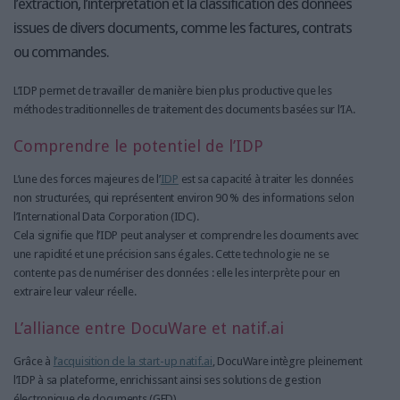
l’extraction, l’interprétation et la classification des données
issues de divers documents, comme les factures, contrats
ou commandes.
L’IDP permet de travailler de manière bien plus productive que les
méthodes traditionnelles de traitement des documents basées sur l’IA.
Comprendre le potentiel de l’IDP
L’une des forces majeures de l’
IDP
est sa capacité à traiter les données
non structurées, qui représentent environ 90 % des informations selon
l’International Data Corporation (IDC).
Cela signifie que l’IDP peut analyser et comprendre les documents avec
une rapidité et une précision sans égales. Cette technologie ne se
contente pas de numériser des données : elle les interprète pour en
extraire leur valeur réelle.
L’alliance entre DocuWare et natif.ai
Grâce à
l’acquisition de la start-up natif.ai
, DocuWare intègre pleinement
l’IDP à sa plateforme, enrichissant ainsi ses solutions de gestion
électronique de documents (GED).