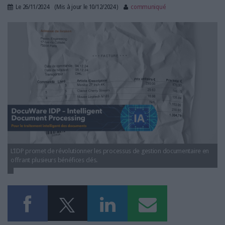
LES GUIDES PRATIQUES
Le
26/11/2024
(Mis à jour le
10/12/2024
)
communiqué
LES BASES DE DONNÉES
docuware_idp_socialmedia_fr_1080x626.jpg
L'ESPACE EMPLOI
L'AGENDA
L'ANNUAIRE DES ACTEURS
LES LIVRES BLANCS
LES SUPPLÉMENTS
NOS OFFRES D'ABONNEMENTS
L’IDP promet de révolutionner les processus de gestion documentaire en
offrant plusieurs bénéfices clés.