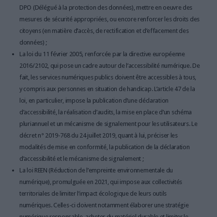
DPO (Délégué à la protection des données), mettre en oeuvre des
mesures de sécurité appropriées, ou encore renforcer les droits des
citoyens (en matière d’accès, de rectification et d’effacement des
données) ;
La loi du 11 février 2005, renforcée par la directive européenne
2016/2102, qui pose un cadre autour de l’accessibilité numérique. De
fait, les services numériques publics doivent être accessibles à tous,
y compris aux personnes en situation de handicap. L’article 47 de la
loi, en particulier, impose la publication d’une déclaration
d’accessibilité, la réalisation d’audits, la mise en place d’un schéma
pluriannuel et un mécanisme de signalement pour les utilisateurs. Le
décret n° 2019-768 du 24 juillet 2019, quant à lui, préciser les
modalités de mise en conformité, la publication de la déclaration
d’accessibilité et le mécanisme de signalement ;
La loi REEN (Réduction de l’empreinte environnementale du
numérique), promulguée en 2021, qui impose aux collectivités
territoriales de limiter l’impact écologique de leurs outils
numériques. Celles-ci doivent notamment élaborer une stratégie
numérique responsable, acheter du matériel durable et limiter le