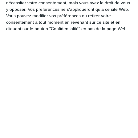
Sensibiliser et former les agents aux enjeux réglementaires.
nécessiter votre consentement, mais vous avez le droit de vous
y opposer. Vos préférences ne s'appliqueront qu’à ce site Web.
>>> Pour en savoir plus, téléchargez
Vous pouvez modifier vos préférences ou retirer votre
gratuitement le supplément Archimag
consentement à tout moment en revenant sur ce site et en
"Secteur Public : guide vers une
cliquant sur le bouton "Confidentialité" en bas de la page Web.
transformation souveraine et performante"
en cliquant ici.
Sur le même sujet:
Secteur Public : guide vers une transformation souveraine et
performante
0 Commentaire
Dématérialisation Secteur Public
Connectez-vous
ou
inscrivez-vous
pour publier un commentaire