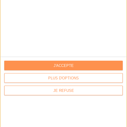
LA BOUTIQUE
Les derniers mags :
IA et automatisation : vers la fin de la veille?
J'ACCEPTE
PLUS D'OPTIONS
Bibliothèques : comment survivre face aux pressions?
JE REFUSE
DSI du secteur public : le pivot de la transformation
Les derniers guides :