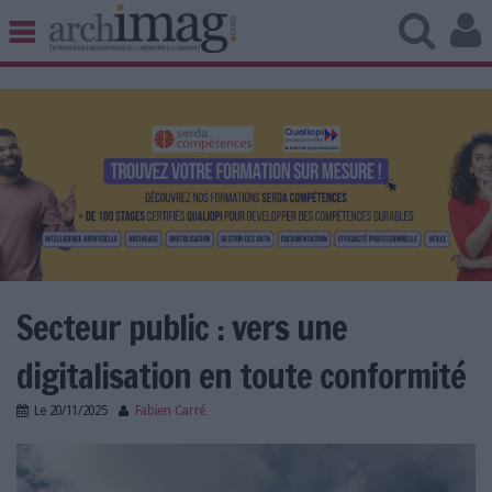
BIBLIOTHÈQUE ÉDITION
ARCHIVES PATRIMOINE
VEILLE DOCUMENTATION
DÉMAT CLOUD
UNIVERS DATA
TRAVAIL COLLABORATIF
VIE NUMÉRIQUE
NUMÉRIQUE RESPONSABLE
Secteur public : vers une
digitalisation en toute conformité
LES DOSSIERS
Le
20/11/2025
Fabien Carré
LES NEWSLETTERS
supplement-secteur-public-archimag-digitalisation-
LE MAGAZINE
collectivites.jpg