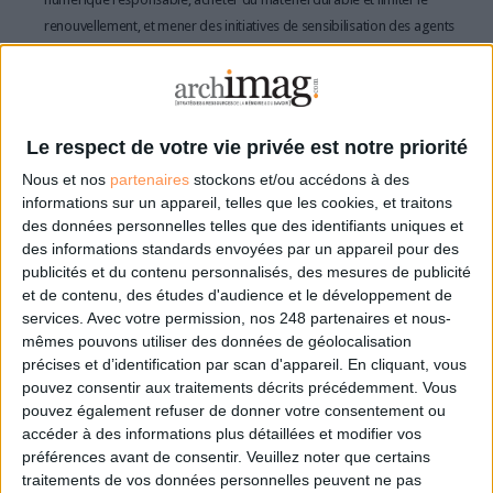
renouvellement, et mener des initiatives de sensibilisation des agents
aux bonnes pratiques numériques ;
La loi visant à sécuriser et réguler l’espace numérique de 2024, qui
renforce la cybersécurité et vise à aligner la réglementation
française avec les exigences européennes (notamment en matière
Le respect de votre vie privée est notre priorité
de transfert de données et de sécurité des services numériques
Nous et nos
partenaires
stockons et/ou accédons à des
publics) ;
informations sur un appareil, telles que les cookies, et traitons
Le Digital Services Act (DSA) et le Digital Markets Ace (DMA), deux
des données personnelles telles que des identifiants uniques et
règlements européens applicables aux services publics proposant
des informations standards envoyées par un appareil pour des
des plateformes numériques, imposant notamment de nouvelles
publicités et du contenu personnalisés, des mesures de publicité
obligations en matière de lutte contre les contenus illicites, de
et de contenu, des études d'audience et le développement de
transparence et de respect des droits fondamentaux.
services.
Avec votre permission, nos 248 partenaires et nous-
mêmes pouvons utiliser des données de géolocalisation
Initier une démarche conforme : les conseils
précises et d’identification par scan d'appareil. En cliquant, vous
pouvez consentir aux traitements décrits précédemment. Vous
Réaliser un audit de conformité (RGPD, accessibilité, REEN) ;
pouvez également refuser de donner votre consentement ou
Cartographier les données personnelles traitées par l’organisation ;
accéder à des informations plus détaillées et modifier vos
Impliquer les parties prenantes dès le début (DPO, RSSI, référent
préférences avant de consentir.
Veuillez noter que certains
accessibilité) ;
traitements de vos données personnelles peuvent ne pas