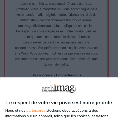
abonné·es Intégral, mais aussi 10 ans d'archives.
Archimag, c'est le magazine qui vous accompagne dans
votre transformation digitale : dématérialisation, droit de
l'information, gestion documentaire, bibliothèques,
archivage électronique, data, intelligence artificielle...
Le respect de votre vie privée est notre priorité. Veuillez
noter que certains traitements de vos données
personnelles peuvent ne pas nécessiter votre
consentement. Vos préférences ne s'appliqueront qu'à ce
site Web. Vous pouvez modifier vos préférences en vous
abonnant sur ce site web ou en consultant notre politique
de confidentialité.
Déjà abonné.e ?
Connectez-vous
Le respect de votre vie privée est notre priorité
Nous et nos
partenaires
stockons et/ou accédons à des
informations sur un appareil, telles que les cookies, et traitons