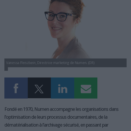
LES GUIDES PRATIQUES
LES BASES DE DONNÉES
L'ESPACE EMPLOI
L'AGENDA
L'ANNUAIRE DES ACTEURS
LES LIVRES BLANCS
LES SUPPLÉMENTS
Vanessa Fleiszbein, Directrice marketing de Numen. (DR)
NOS OFFRES D'ABONNEMENTS
Fondé en 1970, Numen accompagne les organisations dans
l’optimisation de leurs processus documentaires, de la
dématérialisation à l’archivage sécurisé, en passant par