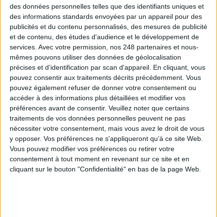
0 Commentaire
des données personnelles telles que des identifiants uniques et
des informations standards envoyées par un appareil pour des
publicités et du contenu personnalisés, des mesures de publicité
Gestion Documentaire
Success Story
394
et de contenu, des études d'audience et le développement de
services.
Avec votre permission, nos 248 partenaires et nous-
Digitalisation
Intelligence Artificielle
mêmes pouvons utiliser des données de géolocalisation
précises et d’identification par scan d'appareil. En cliquant, vous
pouvez consentir aux traitements décrits précédemment. Vous
Connectez-vous
ou
inscrivez-vous
pour publier un commentaire
pouvez également refuser de donner votre consentement ou
accéder à des informations plus détaillées et modifier vos
préférences avant de consentir.
Veuillez noter que certains
traitements de vos données personnelles peuvent ne pas
À LIRE SUR ARCHIMAG
nécessiter votre consentement, mais vous avez le droit de vous
y opposer. Vos préférences ne s'appliqueront qu’à ce site Web.
Le Bénin bascule dans la dématérialisation tous
Vous pouvez modifier vos préférences ou retirer votre
azimuts
consentement à tout moment en revenant sur ce site et en
cliquant sur le bouton "Confidentialité" en bas de la page Web.
Le plus beau but de tous les temps, signé Pelé,
reconstitué grâce à l'IA et aux archives