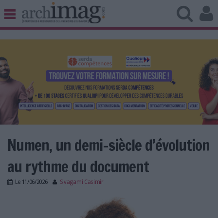
BIBLIOTHÈQUE ÉDITION
ARCHIVES PATRIMOINE
VEILLE DOCUMENTATION
DÉMAT CLOUD
UNIVERS DATA
TRAVAIL COLLABORATIF
VIE NUMÉRIQUE
NUMÉRIQUE RESPONSABLE
Numen, un demi-siècle d’évolution
au rythme du document
LES DOSSIERS
Le
11/06/2026
Sivagami Casimir
LES NEWSLETTERS
success_story_numen.jpg
LE MAGAZINE