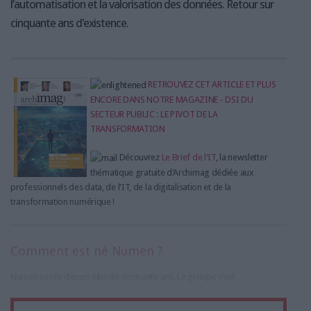
l’automatisation et la valorisation des données. Retour sur
cinquante ans d'existence.
RETROUVEZ CET ARTICLE ET PLUS
ENCORE DANS NOTRE MAGAZINE - DSI DU
SECTEUR PUBLIC : LE PIVOT DE LA
TRANSFORMATION
Découvrez
Le Brief de l'IT
, la newsletter
thématique gratuite d'Archimag dédiée aux
professionnels des data, de l'IT, de la digitalisation et de la
transformation numérique !
Comment est né Numen ?
Numen existe depuis plus de cinquante ans. Le groupe s’est