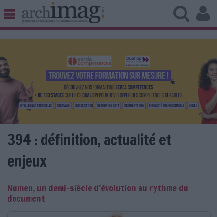
BIBLIOTHÈQUE ÉDITION
ARCHIVES PATRIMOINE
VEILLE DOCUMENTATION
DÉMAT CLOUD
UNIVERS DATA
TRAVAIL COLLABORATIF
VIE NUMÉRIQUE
NUMÉRIQUE RESPONSABLE
394 : définition, actualité et
enjeux
LES DOSSIERS
Numen, un demi-siècle d’évolution au rythme du
LES NEWSLETTERS
document
LE MAGAZINE