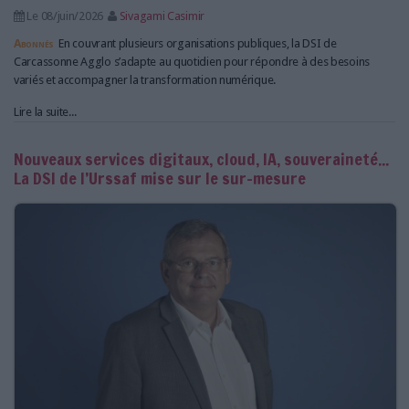
Le 08/juin/2026
Sivagami Casimir
Abonnés
En couvrant plusieurs organisations publiques, la DSI de
Carcassonne Agglo s’adapte au quotidien pour répondre à des besoins
variés et accompagner la transformation numérique.
Lire la suite...
Nouveaux services digitaux, cloud, IA, souveraineté...
La DSI de l’Urssaf mise sur le sur-mesure