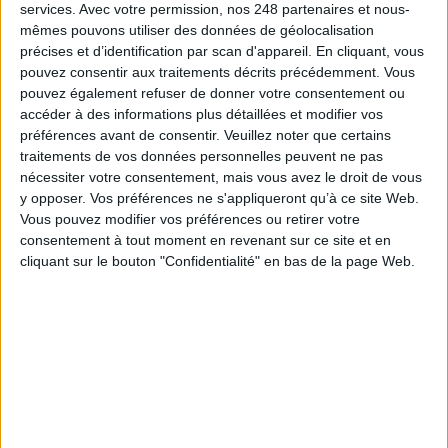
services.
Avec votre permission, nos 248 partenaires et nous-
mêmes pouvons utiliser des données de géolocalisation
précises et d’identification par scan d'appareil. En cliquant, vous
pouvez consentir aux traitements décrits précédemment. Vous
pouvez également refuser de donner votre consentement ou
accéder à des informations plus détaillées et modifier vos
Le 08/juin/2026
Sivagami Casimir
préférences avant de consentir.
Veuillez noter que certains
Abonnés
En restructurant sa DSI, la région Île-de-France a donné naissance à
traitements de vos données personnelles peuvent ne pas
un grand pôle de la transformation numérique. Les enjeux, comme les
nécessiter votre consentement, mais vous avez le droit de vous
projets, ne manquent pas. Zoom sur quelques-uns des chantiers en cours.
y opposer. Vos préférences ne s'appliqueront qu’à ce site Web.
Vous pouvez modifier vos préférences ou retirer votre
Lire la suite...
consentement à tout moment en revenant sur ce site et en
cliquant sur le bouton "Confidentialité" en bas de la page Web.
IA, souveraineté, data : la DSI de l'IGN joue sur tous
les tableaux