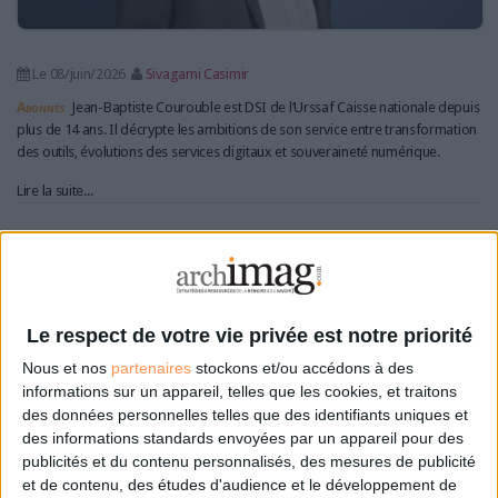
Le 08/juin/2026
Sivagami Casimir
Abonnés
Jean-Baptiste Courouble est DSI de l’Urssaf Caisse nationale depuis
plus de 14 ans. Il décrypte les ambitions de son service entre transformation
des outils, évolutions des services digitaux et souveraineté numérique.
Lire la suite...
Région Île-de-France : une DSI restructurée autour
de la transformation numérique
Le respect de votre vie privée est notre priorité
Nous et nos
partenaires
stockons et/ou accédons à des
informations sur un appareil, telles que les cookies, et traitons
des données personnelles telles que des identifiants uniques et
des informations standards envoyées par un appareil pour des
publicités et du contenu personnalisés, des mesures de publicité
et de contenu, des études d'audience et le développement de