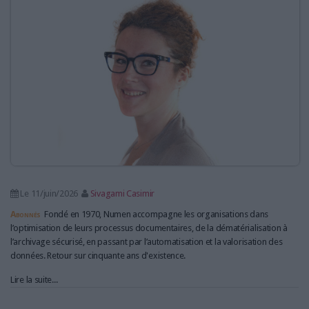
LES GUIDES PRATIQUES
LES BASES DE DONNÉES
L'ESPACE EMPLOI
L'AGENDA
L'ANNUAIRE DES ACTEURS
LES LIVRES BLANCS
LES SUPPLÉMENTS
NOS OFFRES D'ABONNEMENTS
Le 11/juin/2026
Sivagami Casimir
Abonnés
Fondé en 1970, Numen accompagne les organisations dans
l’optimisation de leurs processus documentaires, de la dématérialisation à
l’archivage sécurisé, en passant par l’automatisation et la valorisation des
données. Retour sur cinquante ans d'existence.
Lire la suite...