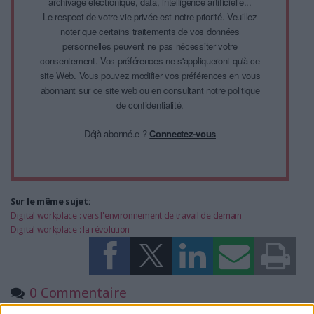
archivage électronique, data, intelligence artificielle...
Le respect de votre vie privée est notre priorité. Veuillez
noter que certains traitements de vos données
personnelles peuvent ne pas nécessiter votre
consentement. Vos préférences ne s'appliqueront qu'à ce
site Web. Vous pouvez modifier vos préférences en vous
abonnant sur ce site web ou en consultant notre politique
de confidentialité.
Déjà abonné.e ?
Connectez-vous
Sur le même sujet:
Digital workplace : vers l'environnement de travail de demain
Digital workplace : la révolution
0 Commentaire