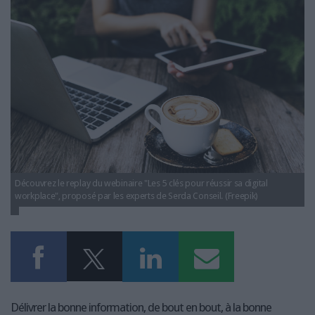
LES GUIDES PRATIQUES
digital_workplace_cles_reussir_projet.jpg
LES BASES DE DONNÉES
L'ESPACE EMPLOI
L'AGENDA
L'ANNUAIRE DES ACTEURS
LES LIVRES BLANCS
LES SUPPLÉMENTS
NOS OFFRES D'ABONNEMENTS
Découvrez le replay du webinaire "Les 5 clés pour réussir sa digital
workplace", proposé par les experts de Serda Conseil. (Freepik)
Délivrer la bonne information, de bout en bout, à la bonne