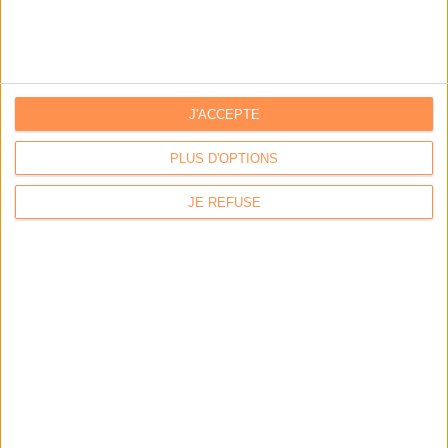
J'ACCEPTE
PLUS D'OPTIONS
JE REFUSE
Calico : IA générative locale : vers une gestion de
l’information plus intelligente et souveraine
Archimag : Stop au vrac numérique !