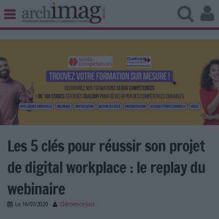
BIBLIOTHÈQUE ÉDITION
ARCHIVES PATRIMOINE
VEILLE DOCUMENTATION
DÉMAT CLOUD
UNIVERS DATA
TRAVAIL COLLABORATIF
VIE NUMÉRIQUE
NUMÉRIQUE RESPONSABLE
Les 5 clés pour réussir son projet
de digital workplace : le replay du
LES DOSSIERS
webinaire
LES NEWSLETTERS
Le
16/07/2020
Clémence Jost
LE MAGAZINE