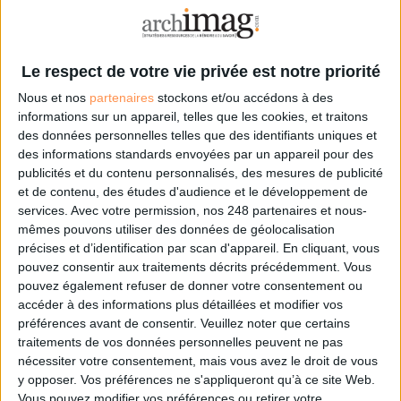
Digital Workplace
Le respect de votre vie privée est notre priorité
Connectez-vous
ou
inscrivez-vous
pour publier un commentaire
Nous et nos
partenaires
stockons et/ou accédons à des
informations sur un appareil, telles que les cookies, et traitons
des données personnelles telles que des identifiants uniques et
des informations standards envoyées par un appareil pour des
À LIRE SUR ARCHIMAG
publicités et du contenu personnalisés, des mesures de publicité
et de contenu, des études d'audience et le développement de
Vers une suite collaborative sécurisée pour la
services.
Avec votre permission, nos 248 partenaires et nous-
filière de défense européenne
mêmes pouvons utiliser des données de géolocalisation
précises et d’identification par scan d'appareil. En cliquant, vous
pouvez consentir aux traitements décrits précédemment. Vous
pouvez également refuser de donner votre consentement ou
accéder à des informations plus détaillées et modifier vos
OrangeLogic Executive Experience : image,
préférences avant de consentir.
Veuillez noter que certains
influence et performance, le 30 juin à Lille
traitements de vos données personnelles peuvent ne pas
nécessiter votre consentement, mais vous avez le droit de vous
y opposer. Vos préférences ne s'appliqueront qu’à ce site Web.
Vous pouvez modifier vos préférences ou retirer votre