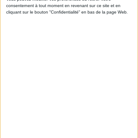
consentement à tout moment en revenant sur ce site et en
Jalios dévoile une nouvelle version de sa suite
cliquant sur le bouton "Confidentialité" en bas de la page Web.
collaborative
Dépendances extra-européennes : la France
poursuit ses efforts en matière de souveraineté
numérique
LE MAG
Numéro 396 : IA et automatisation : vers la fin de la veille?