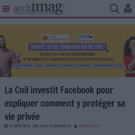
BIBLIOTHÈQUE ÉDITION
ARCHIVES PATRIMOINE
VEILLE DOCUMENTATION
DÉMAT CLOUD
UNIVERS DATA
TRAVAIL COLLABORATIF
VIE NUMÉRIQUE
NUMÉRIQUE RESPONSABLE
La Cnil investit Facebook pour
expliquer comment y protéger sa
LES DOSSIERS
vie privée
LES NEWSLETTERS
Le
29/01/2014
(Mis à jour le
09/04/2014
)
Clémence Jost
LE MAGAZINE