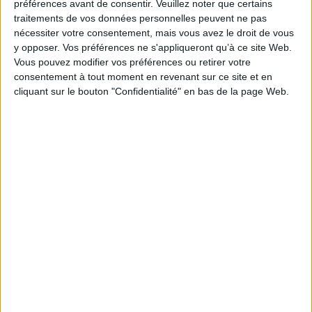
préférences avant de consentir.
Veuillez noter que certains
filière de défense européenne
traitements de vos données personnelles peuvent ne pas
nécessiter votre consentement, mais vous avez le droit de vous
y opposer. Vos préférences ne s'appliqueront qu’à ce site Web.
Vous pouvez modifier vos préférences ou retirer votre
consentement à tout moment en revenant sur ce site et en
OrangeLogic Executive Experience : image,
cliquant sur le bouton "Confidentialité" en bas de la page Web.
influence et performance, le 30 juin à Lille
Rapprochement Dinum - DITP : vers une
recentralisation de la gouvernance numérique de
l’État ?
Jalios dévoile une nouvelle version de sa suite
collaborative