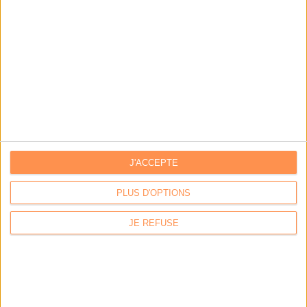
Archivage physique et électronique : enjeux, méthodes et
outils
Stratégie data : tirez profit de l’intelligence des
données
LES DERNIÈRES PARUTIONS
J'ACCEPTE
PLUS D'OPTIONS
JE REFUSE