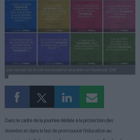
272 1_5 actu Cnil Facebook
LES GUIDES PRATIQUES
LES BASES DE DONNÉES
CJO.jpg
L'ESPACE EMPLOI
L'AGENDA
L'ANNUAIRE DES ACTEURS
LES LIVRES BLANCS
LES SUPPLÉMENTS
NOS OFFRES D'ABONNEMENTS
Les conseils de la Cnil concernant la vie privée sur Facebook. (DR)
Dans le cadre de la journée dédiée à la protection des
données et dans le but de promouvoir l'éducation au