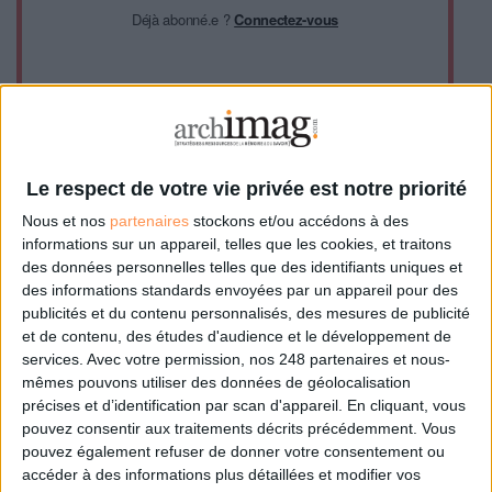
Déjà abonné.e ?
Connectez-vous
Le respect de votre vie privée est notre priorité
0 Commentaire
Nous et nos
partenaires
stockons et/ou accédons à des
informations sur un appareil, telles que les cookies, et traitons
Facebook
Cnil
des données personnelles telles que des identifiants uniques et
des informations standards envoyées par un appareil pour des
publicités et du contenu personnalisés, des mesures de publicité
et de contenu, des études d'audience et le développement de
Connectez-vous
ou
inscrivez-vous
pour publier un commentaire
services.
Avec votre permission, nos 248 partenaires et nous-
mêmes pouvons utiliser des données de géolocalisation
précises et d’identification par scan d'appareil. En cliquant, vous
pouvez consentir aux traitements décrits précédemment. Vous
À LIRE SUR ARCHIMAG
pouvez également refuser de donner votre consentement ou
accéder à des informations plus détaillées et modifier vos
Vers une suite collaborative sécurisée pour la