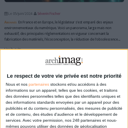
Le 05/juin/2024
Séverin Fischer
Abonnés
En France et en Europe, le législateur s'est emparé des enjeux
environnementaux du numérique. Voici un panorama, large mais non
exhaustif, des principales réglementations en vigueur concernant la
fabrication des matériels, l'écoconception, la réduction de l'obsolescence...
Lire la suite...
La moitié des salariés n'a jamais entendu parler du
numérique responsable
Le respect de votre vie privée est notre priorité
Nous et nos
partenaires
stockons et/ou accédons à des
informations sur un appareil, telles que les cookies, et traitons
des données personnelles telles que des identifiants uniques et
des informations standards envoyées par un appareil pour des
publicités et du contenu personnalisés, des mesures de publicité
et de contenu, des études d'audience et le développement de
services.
Avec votre permission, nos 248 partenaires et nous-
mêmes pouvons utiliser des données de géolocalisation