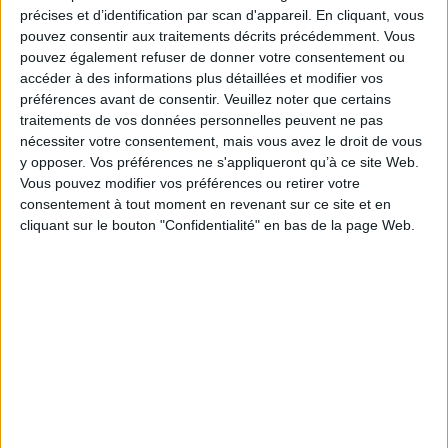
précises et d’identification par scan d'appareil. En cliquant, vous
pouvez consentir aux traitements décrits précédemment. Vous
pouvez également refuser de donner votre consentement ou
accéder à des informations plus détaillées et modifier vos
préférences avant de consentir.
Veuillez noter que certains
Le 21/mai/2024
Bruno Texier
traitements de vos données personnelles peuvent ne pas
nécessiter votre consentement, mais vous avez le droit de vous
Le thème de la sobriété numérique est encore très loin d'être au cœur des
y opposer. Vos préférences ne s'appliqueront qu’à ce site Web.
préoccupations des salariés. Paradoxalement, ils sont cependant de plus en
Vous pouvez modifier vos préférences ou retirer votre
plus nombreux à adopter des gestes éco-responsables.
consentement à tout moment en revenant sur ce site et en
Lire la suite...
cliquant sur le bouton "Confidentialité" en bas de la page Web.
ll existe désormais un référentiel pour
l'écoconception des services numériques