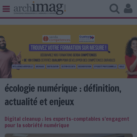
BIBLIOTHÈQUE ÉDITION
ARCHIVES PATRIMOINE
VEILLE DOCUMENTATION
DÉMAT CLOUD
UNIVERS DATA
TRAVAIL COLLABORATIF
VIE NUMÉRIQUE
NUMÉRIQUE RESPONSABLE
écologie numérique : définition,
actualité et enjeux
LES DOSSIERS
Digital cleanup : les experts-comptables s'engagent
LES NEWSLETTERS
pour la sobriété numérique
LE MAGAZINE