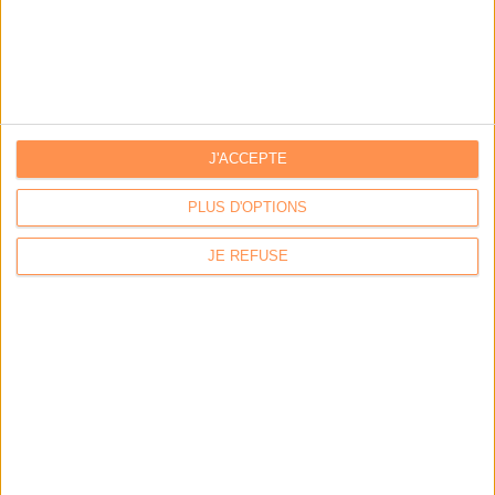
J'ACCEPTE
PLUS D'OPTIONS
JE REFUSE
LA BOUTIQUE
Les derniers mags :
IA et automatisation : vers la fin de la veille?
Bibliothèques : comment survivre face aux pressions?