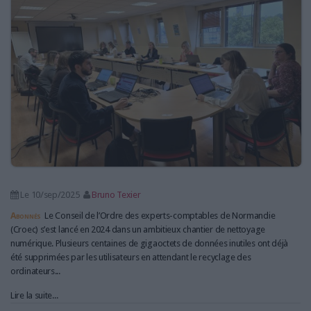
LES GUIDES PRATIQUES
LES BASES DE DONNÉES
L'ESPACE EMPLOI
L'AGENDA
L'ANNUAIRE DES ACTEURS
LES LIVRES BLANCS
LES SUPPLÉMENTS
NOS OFFRES D'ABONNEMENTS
Le 10/sep/2025
Bruno Texier
Abonnés
Le Conseil de l’Ordre des experts-comptables de Normandie
(Croec) s’est lancé en 2024 dans un ambitieux chantier de nettoyage
numérique. Plusieurs centaines de gigaoctets de données inutiles ont déjà
été supprimées par les utilisateurs en attendant le recyclage des
ordinateurs...
Lire la suite...