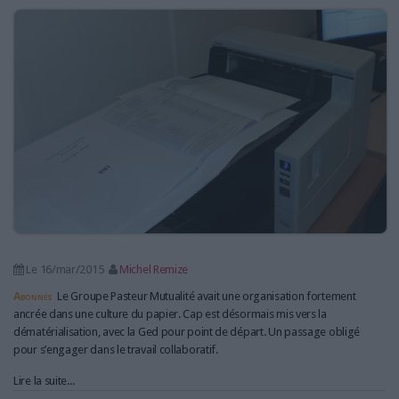
LES GUIDES PRATIQUES
LES BASES DE DONNÉES
L'ESPACE EMPLOI
L'AGENDA
L'ANNUAIRE DES ACTEURS
LES LIVRES BLANCS
LES SUPPLÉMENTS
NOS OFFRES D'ABONNEMENTS
Le 16/mar/2015
Michel Remize
Abonnés
Le Groupe Pasteur Mutualité avait une organisation fortement
ancrée dans une culture du papier. Cap est désormais mis vers la
dématérialisation, avec la Ged pour point de départ. Un passage obligé
pour s’engager dans le travail collaboratif.
Lire la suite...