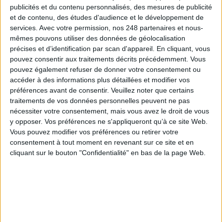
publicités et du contenu personnalisés, des mesures de publicité
et de contenu, des études d'audience et le développement de
services.
Avec votre permission, nos 248 partenaires et nous-
mêmes pouvons utiliser des données de géolocalisation
précises et d’identification par scan d'appareil. En cliquant, vous
pouvez consentir aux traitements décrits précédemment. Vous
pouvez également refuser de donner votre consentement ou
accéder à des informations plus détaillées et modifier vos
préférences avant de consentir.
Veuillez noter que certains
traitements de vos données personnelles peuvent ne pas
nécessiter votre consentement, mais vous avez le droit de vous
y opposer. Vos préférences ne s'appliqueront qu’à ce site Web.
Vous pouvez modifier vos préférences ou retirer votre
consentement à tout moment en revenant sur ce site et en
Le 17/fév/2015
Michel Remize
cliquant sur le bouton "Confidentialité" en bas de la page Web.
Abonnés
Si tous les projets de réseaux sociaux d’entreprise étaient voués à
l’échec, les éditeurs ne se risqueraient pas à proposer de solutions ! Or, offre
et demande existent bel et bien. Avis de cinq éditeurs à travers trois
questions.
Lire la suite...