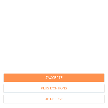
NOUS SUIVRE
Facebook
Twitter
Linkedin
RSS
J'ACCEPTE
PLUS D'OPTIONS
JE REFUSE