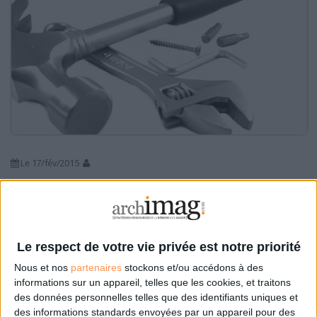
Le 17/fév/2015
Abonnés
Rares seraient les réussites en matière de réseaux sociaux
d’entreprise ? L’étude de différents projets montre pourtant que des leviers
existent et qu’ils dépassent le cadre d’explications habituellement admises.
Lire la suite...
Le respect de votre vie privée est notre priorité
Nous et nos
partenaires
stockons et/ou accédons à des
Les RSE qui réussissent vus par
informations sur un appareil, telles que les cookies, et traitons
cinq éditeurs
des données personnelles telles que des identifiants uniques et
des informations standards envoyées par un appareil pour des