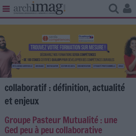
BIBLIOTHÈQUE ÉDITION
ARCHIVES PATRIMOINE
VEILLE DOCUMENTATION
DÉMAT CLOUD
UNIVERS DATA
TRAVAIL COLLABORATIF
VIE NUMÉRIQUE
NUMÉRIQUE RESPONSABLE
collaboratif : définition, actualité
et enjeux
LES DOSSIERS
Groupe Pasteur Mutualité : une
LES NEWSLETTERS
Ged peu à peu collaborative
LE MAGAZINE