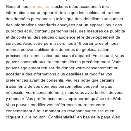
Nous et nos
partenaires
stockons et/ou accédons à des
informations sur un appareil, telles que les cookies, et traitons
des données personnelles telles que des identifiants uniques et
Le 19/sep/2014
Christophe Dutheil
des informations standards envoyées par un appareil pour des
Abonnés
La numérisation des documents entraîne de nouvelles attentes de la
publicités et du contenu personnalisés, des mesures de publicité
part des entreprises en termes de gestion des flux de documents et de
et de contenu, des études d'audience et le développement de
modélisation des processus métier associés. Décryptage.
services.
Avec votre permission, nos 248 partenaires et nous-
mêmes pouvons utiliser des données de géolocalisation
Lire la suite...
précises et d’identification par scan d'appareil. En cliquant, vous
pouvez consentir aux traitements décrits précédemment. Vous
La Ged passe en mode collaboratif
pouvez également refuser de donner votre consentement ou
accéder à des informations plus détaillées et modifier vos
préférences avant de consentir.
Veuillez noter que certains
traitements de vos données personnelles peuvent ne pas
nécessiter votre consentement, mais vous avez le droit de vous
y opposer. Vos préférences ne s'appliqueront qu’à ce site Web.
Vous pouvez modifier vos préférences ou retirer votre
consentement à tout moment en revenant sur ce site et en
cliquant sur le bouton "Confidentialité" en bas de la page Web.