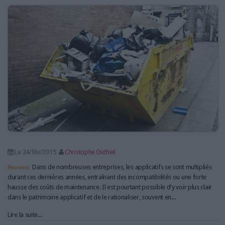
LES GUIDES PRATIQUES
LES BASES DE DONNÉES
L'ESPACE EMPLOI
L'AGENDA
L'ANNUAIRE DES ACTEURS
LES LIVRES BLANCS
LES SUPPLÉMENTS
NOS OFFRES D'ABONNEMENTS
Le 24/fév/2015
Christophe Dutheil
Abonnés
Dans de nombreuses entreprises, les applicatifs se sont multipliés
durant ces dernières années, entraînant des incompatibilités ou une forte
hausse des coûts de maintenance. Il est pourtant possible d'y voir plus clair
dans le patrimoine applicatif et de le rationaliser, souvent en...
Lire la suite...