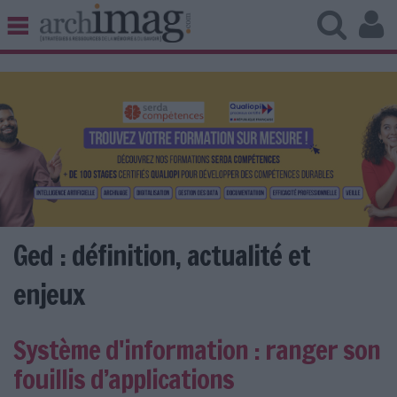
BIBLIOTHÈQUE ÉDITION
ARCHIVES PATRIMOINE
VEILLE DOCUMENTATION
DÉMAT CLOUD
UNIVERS DATA
TRAVAIL COLLABORATIF
VIE NUMÉRIQUE
NUMÉRIQUE RESPONSABLE
Ged : définition, actualité et
enjeux
LES DOSSIERS
Système d'information : ranger son
LES NEWSLETTERS
fouillis d’applications
LE MAGAZINE