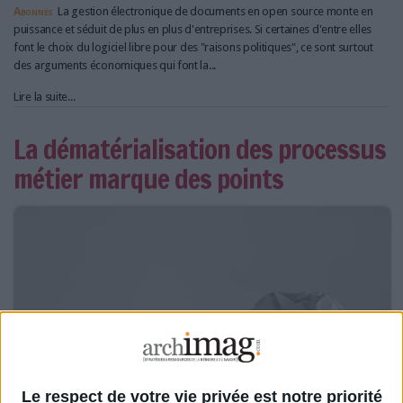
Abonnés
La gestion électronique de documents en open source monte en
puissance et séduit de plus en plus d'entreprises. Si certaines d'entre elles
font le choix du logiciel libre pour des "raisons politiques", ce sont surtout
des arguments économiques qui font la...
Lire la suite...
La dématérialisation des processus
métier marque des points
Le respect de votre vie privée est notre priorité