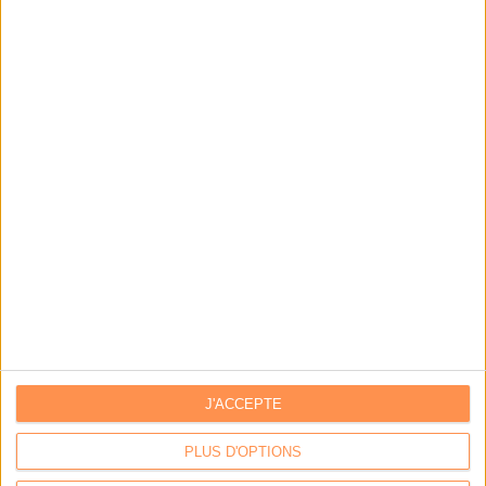
Stratégie data : tirez profit de l’intelligence des
données
LES DERNIÈRES PARUTIONS
J'ACCEPTE
PLUS D'OPTIONS