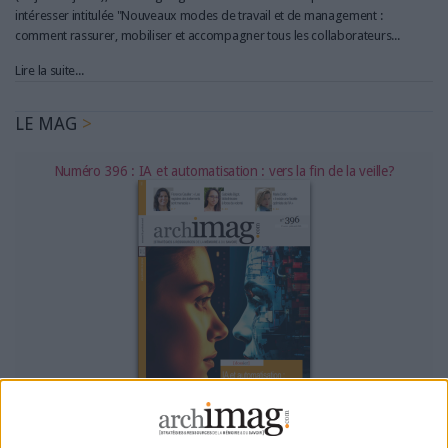
intéresser intitulée "Nouveaux modes de travail et de management :
comment rassurer, mobiliser et accompagner tous les collaborateurs...
Lire la suite...
LE MAG
Numéro 396 : IA et automatisation : vers la fin de la veille?
Abonnez-vous