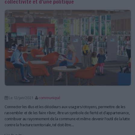
collectivité et d’une politique
LES GUIDES PRATIQUES
LES BASES DE DONNÉES
L'ESPACE EMPLOI
L'AGENDA
L'ANNUAIRE DES ACTEURS
LES LIVRES BLANCS
LES SUPPLÉMENTS
NOS OFFRES D'ABONNEMENTS
Le 12/jan/2021
communiqué
Connecter les élus et les décideurs aux usagers/citoyens, permettre de les
rassembler et de les faire rêver, être un symbole de fierté et d’appartenance,
contribuer au rayonnement de la commune et même devenir l’outil de la lutte
contre la fracture territoriale, tel doit être...