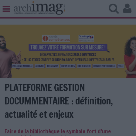
BIBLIOTHÈQUE ÉDITION
ARCHIVES PATRIMOINE
VEILLE DOCUMENTATION
DÉMAT CLOUD
UNIVERS DATA
TRAVAIL COLLABORATIF
VIE NUMÉRIQUE
NUMÉRIQUE RESPONSABLE
PLATEFORME GESTION
DOCUMMENTAIRE : définition,
actualité et enjeux
LES DOSSIERS
LES NEWSLETTERS
Faire de la bibliothèque le symbole fort d’une
LE MAGAZINE