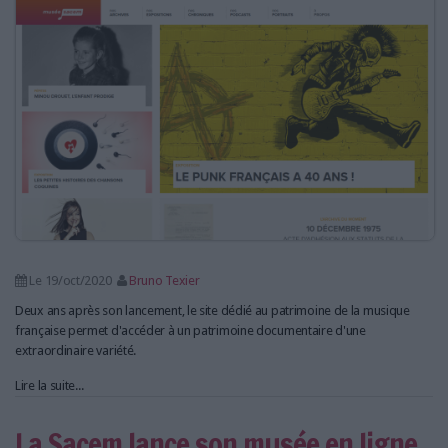
LES GUIDES PRATIQUES
LES BASES DE DONNÉES
L'ESPACE EMPLOI
L'AGENDA
L'ANNUAIRE DES ACTEURS
LES LIVRES BLANCS
LES SUPPLÉMENTS
NOS OFFRES D'ABONNEMENTS
Le 19/oct/2020
Bruno Texier
Deux ans après son lancement, le site dédié au patrimoine de la musique
française permet d'accéder à un patrimoine documentaire d'une
extraordinaire variété.
Lire la suite...
La Sacem lance son musée en ligne