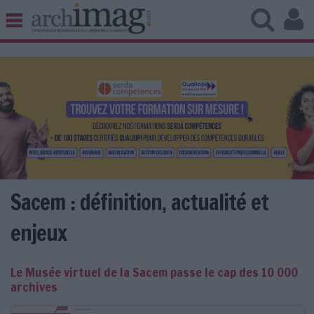
BIBLIOTHÈQUE ÉDITION
ARCHIVES PATRIMOINE
VEILLE DOCUMENTATION
DÉMAT CLOUD
UNIVERS DATA
TRAVAIL COLLABORATIF
VIE NUMÉRIQUE
NUMÉRIQUE RESPONSABLE
Sacem : définition, actualité et
enjeux
LES DOSSIERS
Le Musée virtuel de la Sacem passe le cap des 10 000
LES NEWSLETTERS
archives
LE MAGAZINE