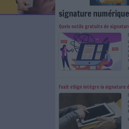
LES NEWSLETTERS
LE MAGAZINE
LES GUIDES PRATIQUES
LES BASES DE DONNÉES
L'ESPACE EMPLOI
L'AGENDA
signature num
L'ANNUAIRE DES ACTEURS
LES LIVRES BLANCS
Quels outils gratuits
LES SUPPLÉMENTS
NOS OFFRES D'ABONNEMENTS