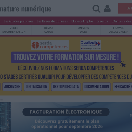
signature numérique
tters
Le Magazine
Les Guides pratiques
Les Bases de données
L'Esp
ARCHIVES
VEILLE
DÉMAT
ATRIMOINE
DOCUMENTATION
CLOUD
Publicité