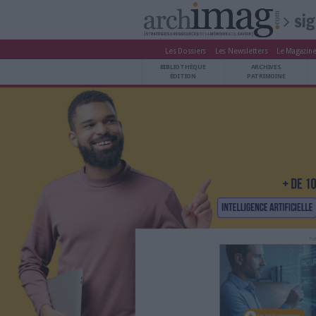
Les Dossiers
Les Newsle
BIBLIOTHÈQUE ÉDITION
BIBLIOTHÈQUE
ARCHIVES PATRIMOINE
ÉDITION
P
VEILLE DOCUMENTATION
DÉMAT CLOUD
UNIVERS DATA
TRAVAIL COLLABORATIF
VIE NUMÉRIQUE
NUMÉRIQUE RESPONSABLE
LES DOSSIERS