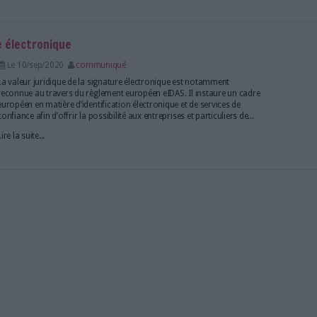
a signature électronique qualifiée
Le 11/mai/2022
Axel Halsenbach
Foxit, fournisseur de produits et services PDF et d’
l’intégration de signatures électroniques qualifiées d
Electronic Signature) dans sa plateforme Foxit eSi
Lire la suite...
e la signature électronique
Le 10/sep/2020
communiqué
La valeur juridique de la signature électronique es
reconnue au travers du règlement européen eIDAS. I
européen en matière d’identification électronique et 
confiance afin d’offrir la possibilité aux entreprises et