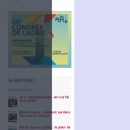
Abonnez-vous
e-signature, annonce
NOUS SUIVRE
ites QES (Qualified
gn.
Facebook
Twitter
Linkedin
RSS
t notamment
l instaure un cadre
de services de
 particuliers de...