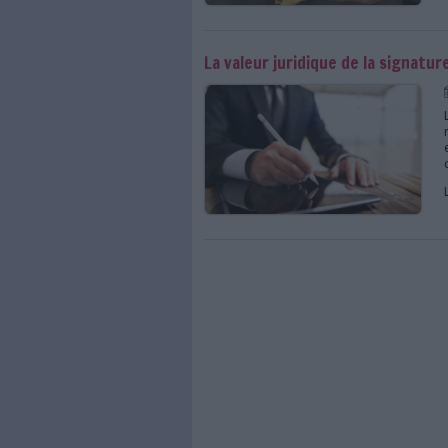
Foxit eSign intègre l
La valeur juridique d