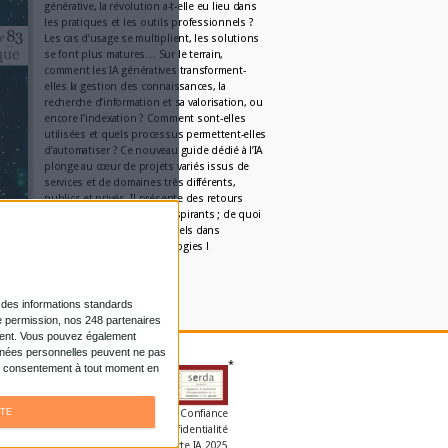
Le plus beau but de tous 
temps, signé Pelé, recon
grâce...
Par:
Bruno Texier
Système d'information :
son fouillis d’application
Par:
Christophe Dutheil
Un callbot dopé à l‘IA pou
répondre aux citoyens de
Par:
Axel Halsenbach
L'AGENDA