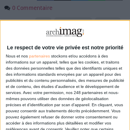
0 Commentaire
Europe
Intelligence Artificielle
IA Générative
Souveraineté Numérique
Le respect de votre vie privée est notre priorité
Nous et nos
partenaires
stockons et/ou accédons à des
Connectez-vous
ou
inscrivez-vous
pour publier un commentaire
informations sur un appareil, telles que les cookies, et traitons
des données personnelles telles que des identifiants uniques et
des informations standards envoyées par un appareil pour des
À LIRE SUR ARCHIMAG
publicités et du contenu personnalisés, des mesures de publicité
et de contenu, des études d'audience et le développement de
services.
Avec votre permission, nos 248 partenaires et nous-
Le plus beau but de tous les temps, signé Pelé,
reconstitué grâce à l'IA et aux archives
mêmes pouvons utiliser des données de géolocalisation
précises et d’identification par scan d'appareil. En cliquant, vous
pouvez consentir aux traitements décrits précédemment. Vous
pouvez également refuser de donner votre consentement ou
accéder à des informations plus détaillées et modifier vos
préférences avant de consentir.
Veuillez noter que certains