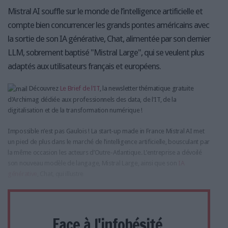
Mistral AI souffle sur le monde de l’intelligence artificielle et
compte bien concurrencer les grands pontes américains avec
la sortie de son IA générative, Chat, alimentée par son dernier
LLM, sobrement baptisé "Mistral Large", qui se veulent plus
adaptés aux utilisateurs français et européens.
Découvrez
Le Brief de l'IT
, la newsletter thématique gratuite
d'Archimag dédiée aux professionnels des data, de l'IT, de la
digitalisation et de la transformation numérique !
Impossible n’est pas Gaulois ! La start-up made in France Mistral AI met
un pied de plus dans le marché de l’intelligence artificielle, bousculant par
la même occasion les acteurs d’Outre-Atlantique. L’entreprise a dévoilé
son nouveau modèle de langage, Mistral Large, ainsi que son
IA
générative
, Chat, qui illustre
Face à l'infobésité,