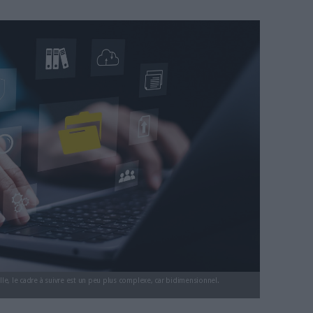
ernance des données et gouver
Nieuwbourg
donnees-gouvernance-intelligence-artificielle.j