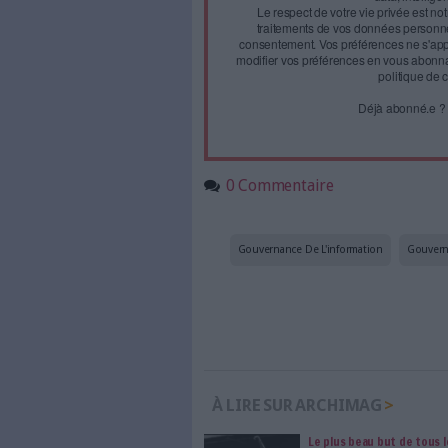
Face à 
journal
Accédez gratui
a
Abonnez-vous 
Les abonnements d'Arch
internet. Retrouvez to
les abonné·es Intégral,
qui vous accompagne dan
de l'information, ges