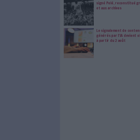
Le respect de votre 
traitements de vos
consentement. Vos pré
modifier vos préférence
0 Commentaire
Gouvernance De L'inform