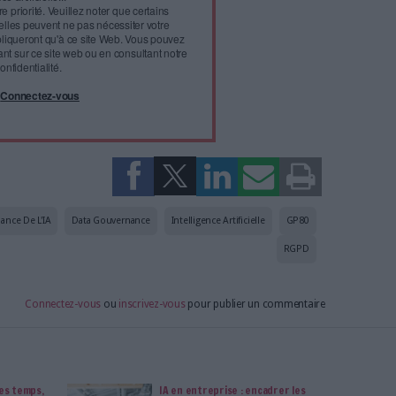
l'infobésité, soutenez un
isme fiable et vérifié...
tement à Archimag (hors articles abonné·es) en
cceptant l'utilisation des cookies...
ou
à Archimag et profitez de tous les avantages.
imag vous donnent un accès exclusif à l'ensemble du site
us vos magazines au format PDF, vos guides pratiques pour
 mais aussi 10 ans d'archives. Archimag, c'est le magazine
s votre transformation digitale : dématérialisation, droit
tion documentaire, bibliothèques, archivage électronique,
data, intelligence artificielle...