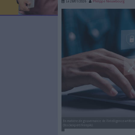
LES NEWSLETTERS
Aligner gouv
LE MAGAZINE
LES GUIDES PRATIQUES
l’IA
LES BASES DE DONNÉES
L'ESPACE EMPLOI
Le
28/01/2026
Philippe 
L'AGENDA
aligner-gouvernance-
L'ANNUAIRE DES ACTEURS
LES LIVRES BLANCS
LES SUPPLÉMENTS
NOS OFFRES D'ABONNEMENTS