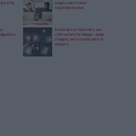
vie privée est notre priorité. Veuillez noter que certains
 données personnelles peuvent ne pas nécessiter votre
férences ne s'appliqueront qu'à ce site Web. Vous pouvez
s en vous abonnant sur ce site web ou en consultant notre
politique de confidentialité.
Déjà abonné.e ?
Connectez-vous
ation
Gouvernance De L'IA
Data Gouvernance
Intelligence Arti
Connectez-vous
ou
inscrivez-vous
pour publi