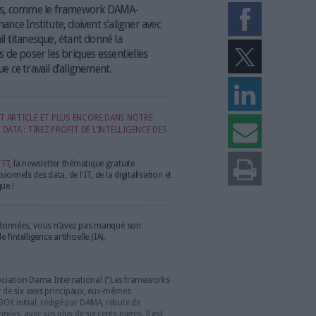
ntelligence artificielle, le cadre à suivre est un peu plus complexe, car bidim
nce des données, comme le framework DAMA-
 Data Governance Institute, doivent s’aligner avec
 l’IA. Un travail titanesque, étant donné la
orks. Tentons de poser les briques essentielles
re pragmatique ce travail d’alignement.
RETROUVEZ CET ARTICLE ET PLUS ENCORE DANS NOTRE