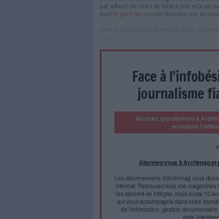
GUIDE PRATI
DONNÉES
Déco
d'Archimag dé
de la transf
Si vous vous intéressez à l
interconnexion évidente avec la
Gouvernance des do
Simplifions le cadre de trava
de gestion de données", Medi
décomposés en quelques sous
nombreux candidats à la gouv
par ailleurs en cours de mise 
que l’
IA générative
ou les don
Dans la proposition de simplif
vous