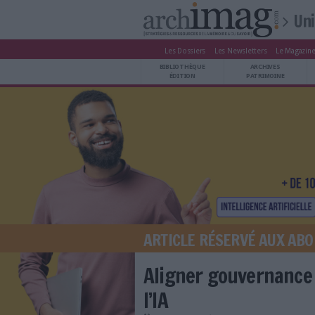
Les Dossiers
Les Newsle
BIBLIOTHÈQUE ÉDITION
BIBLIOTHÈQUE
ARCHIVES PATRIMOINE
ÉDITION
P
VEILLE DOCUMENTATION
DÉMAT CLOUD
UNIVERS DATA
TRAVAIL COLLABORATIF
VIE NUMÉRIQUE
NUMÉRIQUE RESPONSABLE
ARTICLE RÉSERV
LES DOSSIERS