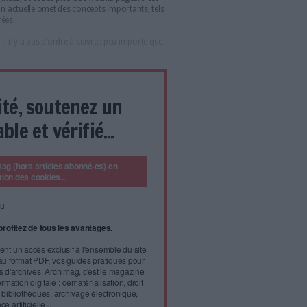
QUE : STRATÉGIE DATA : TIREZ PROFIT DE L’INTELLIGENCE DES
uvrez
Le Brief de l'IT
, la newsletter thématique gratuite
diée aux professionnels des data, de l'IT, de la digitalisation et
ormation numérique !
a gouvernance des données, vous n’avez pas manqué son
 gouvernance de l’intelligence artificielle (IA).
nnées
il réalisé par l’association Dama International ("Les frameworks
um, 2023) autour de six axes principaux, eux-mêmes
-thèmes. Le DMBOK initial, rédigé par DAMA, rebute de
ernance des données, avec ses plus de six cents pages. Il est
à jour et la version actuelle omet des concepts importants, tels
nées non structurées.
ication suivante, il n’y a pas d’ordre à suivre : peu importe que