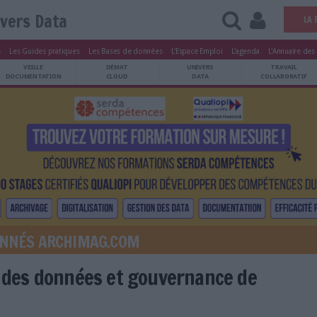
Univers Data
tters
Le Magazine
Les Guides pratiques
Les Bases de données
L'Esp
ARCHIVES
VEILLE
DÉMAT
ATRIMOINE
DOCUMENTATION
CLOUD
É AUX ABONNÉS ARCHIMAG.COM