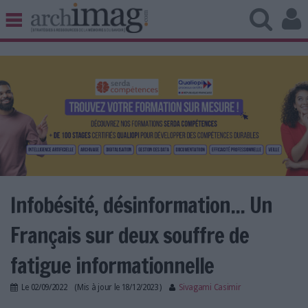
BIBLIOTHÈQUE ÉDITION
ARCHIVES PATRIMOINE
VEILLE DOCUMENTATION
DÉMAT CLOUD
UNIVERS DATA
TRAVAIL COLLABORATIF
VIE NUMÉRIQUE
NUMÉRIQUE RESPONSABLE
Infobésité, désinformation... Un
Français sur deux souffre de
LES DOSSIERS
fatigue informationnelle
LES NEWSLETTERS
Le
02/09/2022
(Mis à jour le
18/12/2023
)
Sivagami Casimir
LE MAGAZINE