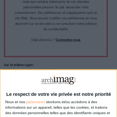
noter que certains traitements de vos données
personnelles peuvent ne pas nécessiter votre
consentement. Vos préférences ne s'appliqueront qu'à ce
site Web. Vous pouvez modifier vos préférences en vous
abonnant sur ce site web ou en consultant notre politique
de confidentialité.
Déjà abonné.e ?
Connectez-vous
Sur le même sujet:
Bibliothèques : actions contre les fake news
0 Commentaire
Le respect de votre vie privée est notre priorité
Nous et nos
partenaires
stockons et/ou accédons à des
informations sur un appareil, telles que les cookies, et traitons
Infobésité
Médias
Presse
Étude
Désinformation
des données personnelles telles que des identifiants uniques et