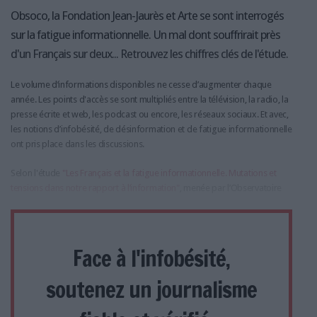
Obsoco, la Fondation Jean-Jaurès et Arte se sont interrogés
sur la fatigue informationnelle. Un mal dont souffrirait près
d'un Français sur deux... Retrouvez les chiffres clés de l'étude.
Le volume d’informations disponibles ne cesse d’augmenter chaque
année. Les points d'accès se sont multipliés entre la télévision, la radio, la
presse écrite et web, les podcast ou encore, les réseaux sociaux. Et avec,
les notions d’infobésité, de désinformation et de fatigue informationnelle
ont pris place dans les discussions.
Selon l'étude
"Les Français et la fatigue informationnelle. Mutations et
tensions dans notre rapport à l’information"
, menée par l’Observatoire
Face à l'infobésité,
soutenez un journalisme