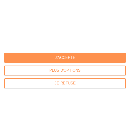
Les derniers guides :
IA génératives : cas d’usage et retours d’expérience
Archivage physique et électronique : enjeux, méthodes et
outils
J'ACCEPTE
Stratégie data : tirez profit de l’intelligence des
données
PLUS D'OPTIONS
JE REFUSE
LES DERNIÈRES PARUTIONS