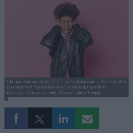
LES GUIDES PRATIQUES
etude-infobesite-francais.jpg
LES BASES DE DONNÉES
L'ESPACE EMPLOI
L'AGENDA
L'ANNUAIRE DES ACTEURS
LES LIVRES BLANCS
LES SUPPLÉMENTS
NOS OFFRES D'ABONNEMENTS
Selon une étude menée par Obsoco, la Fondation Jean-Jaurès et Arte 85 %
des Français ont “l’impression de voir tout le temps les mêmes
informations dans une journée”. (Wayhomestudio/Freepik)