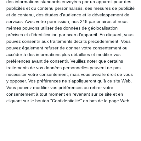
des informations standards envoyées par un appareil pour des
publicités et du contenu personnalisés, des mesures de publicité
Connectez-vous
ou
inscrivez-vous
pour publier un commentaire
et de contenu, des études d'audience et le développement de
services.
Avec votre permission, nos 248 partenaires et nous-
mêmes pouvons utiliser des données de géolocalisation
précises et d’identification par scan d'appareil. En cliquant, vous
À LIRE SUR ARCHIMAG
pouvez consentir aux traitements décrits précédemment. Vous
pouvez également refuser de donner votre consentement ou
VeilleLabs 2026 : ce que l’IA change vraiment pour
accéder à des informations plus détaillées et modifier vos
la veille stratégique
préférences avant de consentir.
Veuillez noter que certains
traitements de vos données personnelles peuvent ne pas
nécessiter votre consentement, mais vous avez le droit de vous
y opposer. Vos préférences ne s'appliqueront qu’à ce site Web.
Vous pouvez modifier vos préférences ou retirer votre
Google déploie AI Overview en France et engage un
consentement à tout moment en revenant sur ce site et en
bras de fer avec les éditeurs de presse
cliquant sur le bouton "Confidentialité" en bas de la page Web.
Trois outils d’IA pour faciliter la recherche
académique