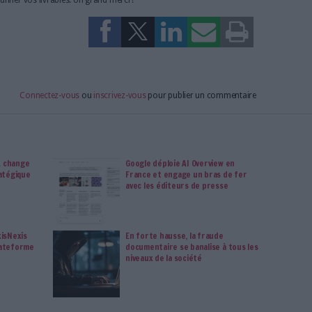
our la réussite de toutes les organisations. Elle permet de
nformations sur le marché, les concurrents, les tendances
tions en vigueur. Grâce à elle, les entreprises comme les
re des décisions éclairées, identifier des opportunités de
ques. La veille est également un outil efficace pour lutter contre
nisations de mieux protéger leurs données confidentielles, de
pation d'identité, de les encourager à adopter des pratiques plus
estion de leurs données, etc.
tte discipline, la veille reste un outil indispensable pour les
t réussir dans un environnement économique complexe et
réellement les habitudes, les besoins et les attentes des veilleurs
répondant à
notre enquête
. Cela ne vous prendra quelques
te retourner peaufiner vos livrables. Un grand merci !
Veille