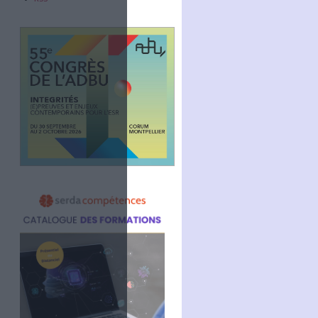
Abonnez-vous
NOUS SUIVRE
Facebook
Twitter
Linkedin
RSS
t économique