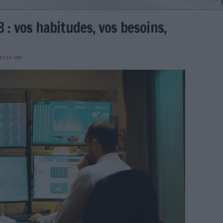
lle 2023 : vos habitudes, vos be
e
24/01/2024
)
Eric Le Ven
ique.jpg