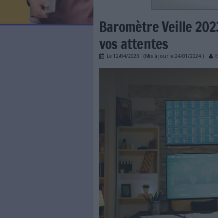
LES NEWSLETTERS
LE MAGAZINE
LES GUIDES PRATIQUES
LES BASES DE DONNÉES
L'ESPACE EMPLOI
L'AGENDA
Baromètre Vei
L'ANNUAIRE DES ACTEURS
LES LIVRES BLANCS
vos attentes
LES SUPPLÉMENTS
Le
12/04/2023
(Mis à jour l
NOS OFFRES D'ABONNEMENTS
intelligence_econom