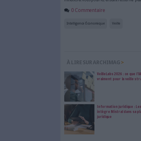
La veille est un élément clé p
collecter et d'analyser des i
économiques et les réglementa
acteurs publics peuvent prend
croissance et anticiper les ris
la fraude, permettre aux orga
détecter les tentatives d'usur
responsables, de réviser la g
Aussi complexe soit devenue ce
organisations qui souhaiten
compétitif. Mais quelles sont 
?
Donnez-nous votre avis en 
minutes et vous pourrez ensui
0 Commentaire
Intelligence Économique