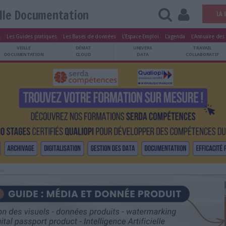
Veille Documentation
tters
Le Magazine
Les Guides pratiques
Les Bases de données
L'Esp
ARCHIVES
VEILLE
DÉMAT
ATRIMOINE
DOCUMENTATION
CLOUD
Publicité