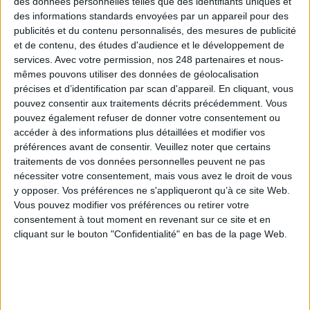
des données personnelles telles que des identifiants uniques et
des informations standards envoyées par un appareil pour des
publicités et du contenu personnalisés, des mesures de publicité
Connectez-vous
ou
inscrivez-vous
pour publier un commentaire
et de contenu, des études d'audience et le développement de
services.
Avec votre permission, nos 248 partenaires et nous-
mêmes pouvons utiliser des données de géolocalisation
À LIRE SUR ARCHIMAG
précises et d’identification par scan d'appareil. En cliquant, vous
pouvez consentir aux traitements décrits précédemment. Vous
Le plus beau but de tous les temps, signé Pelé,
pouvez également refuser de donner votre consentement ou
reconstitué grâce à l'IA et aux archives
accéder à des informations plus détaillées et modifier vos
préférences avant de consentir.
Veuillez noter que certains
traitements de vos données personnelles peuvent ne pas
nécessiter votre consentement, mais vous avez le droit de vous
y opposer. Vos préférences ne s'appliqueront qu’à ce site Web.
Vous pouvez modifier vos préférences ou retirer votre
IA en entreprise : encadrer les usages sans
consentement à tout moment en revenant sur ce site et en
freiner l’expérimentation
cliquant sur le bouton "Confidentialité" en bas de la page Web.
Le signalement de contenus générés par l'IA
devient obligatoire à partir du 2 août