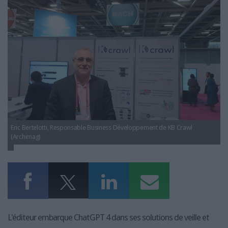
LES GUIDES PRATIQUES
eric_bertelotti_kbcrawl.jpg
LES BASES DE DONNÉES
L'ESPACE EMPLOI
L'AGENDA
L'ANNUAIRE DES ACTEURS
LES LIVRES BLANCS
LES SUPPLÉMENTS
NOS OFFRES D'ABONNEMENTS
Eric Bertelotti, Responsable Business Développement de KB Crawl
(Archimag)
L'éditeur embarque ChatGPT 4 dans ses solutions de veille et