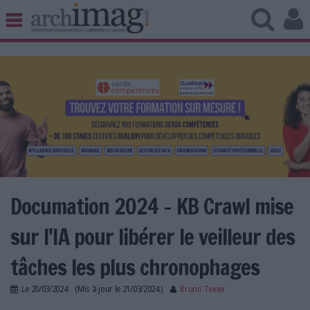
BIBLIOTHÈQUE ÉDITION
ARCHIVES PATRIMOINE
VEILLE DOCUMENTATION
DÉMAT CLOUD
UNIVERS DATA
TRAVAIL COLLABORATIF
VIE NUMÉRIQUE
NUMÉRIQUE RESPONSABLE
Documation 2024 - KB Crawl mise
sur l'IA pour libérer le veilleur des
LES DOSSIERS
tâches les plus chronophages
LES NEWSLETTERS
Le
20/03/2024
(Mis à jour le
21/03/2024
)
Bruno Texier
LE MAGAZINE