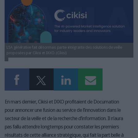
LES GUIDES PRATIQUES
cikisi-ixxo-intelligence-artificielle-generative-
veille.png
LES BASES DE DONNÉES
L'ESPACE EMPLOI
L'AGENDA
L'ANNUAIRE DES ACTEURS
LES LIVRES BLANCS
L'IA générative fait désormais partie intégrante des solutions de veille
proposées par Cikisi et IXXO. (Cikisi)
LES SUPPLÉMENTS
NOS OFFRES D'ABONNEMENTS
En mars dernier, Cikisi et IXXO profitaient de Documation
pour annoncer une fusion au service de l’innovation dans le
secteur de la veille et de la recherche d’information. Il n’aura
pas fallu attendre longtemps pour constater les premiers
résultats de cette alliance stratégique, qui fait la part belle à