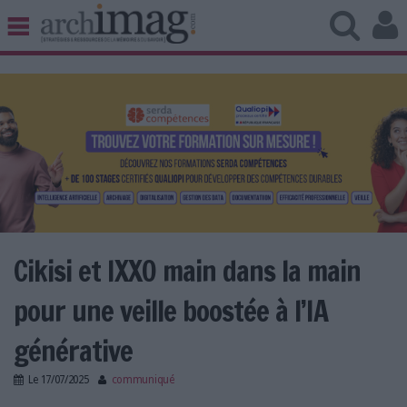
BIBLIOTHÈQUE ÉDITION
ARCHIVES PATRIMOINE
VEILLE DOCUMENTATION
DÉMAT CLOUD
UNIVERS DATA
TRAVAIL COLLABORATIF
VIE NUMÉRIQUE
NUMÉRIQUE RESPONSABLE
Cikisi et IXXO main dans la main
pour une veille boostée à l’IA
LES DOSSIERS
générative
LES NEWSLETTERS
Le
17/07/2025
communiqué
LE MAGAZINE