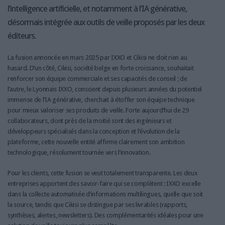
l’intelligence artificielle, et notamment à l’IA générative,
désormais intégrée aux outils de veille proposés par les deux
éditeurs.
La fusion annoncée en mars 2025 par IXXO et Cikisi ne doit rien au
hasard. D’un côté, Cikisi, société belge en forte croissance, souhaitait
renforcer son équipe commerciale et ses capacités de conseil ; de
l’autre, le Lyonnais IXXO, conscient depuis plusieurs années du potentiel
immense de l’IA générative, cherchait à étoffer son équipe technique
pour mieux valoriser ses produits de veille. Forte aujourd’hui de 29
collaborateurs, dont près de la moitié sont des ingénieurs et
développeurs spécialisés dans la conception et l’évolution de la
plateforme, cette nouvelle entité affirme clairement son ambition
technologique, résolument tournée vers l’innovation.
Pour les clients, cette fusion se veut totalement transparente. Les deux
entreprises apportent des savoir-faire qui se complètent : IXXO excelle
dans la collecte automatisée d’informations multilingues, quelle que soit
la source, tandis que Cikisi se distingue par ses livrables (rapports,
synthèses, alertes, newsletters). Des complémentarités idéales pour une