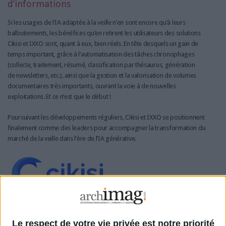
d’informations
Si les usages de l’IA adaptée à la veille n’en sont encore qu’à leurs
balbutiements, les bénéfices qu’en retirent les utilisateurs des solutions
Cikisi et IXXO sont, quant à eux, bien réels. En tête desquels un gain de
temps important, grâce à l’automatisation des tâches chronophages
(collecte, traitement, résumé, classification par thésaurus, génération
de newsletters, etc.), ainsi que la gestion et la valorisation de volumes
documentaires très importants, ouvrant la voie à de nouvelles
exploitations. Et ce n’est que le début !
Poursuivant les développements réguliers, Cikisi et IXXO se positionnent
finalement comme des leaders pour accompagner la transformation du
marché de la veille dans l’ère de l’IA générative.
Contact
CIKISI FRANCE
Le respect de votre vie privée est notre priorité