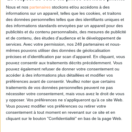
64, Avenue Leclerc
Nous et nos
partenaires
stockons et/ou accédons à des
69007 LYON - FRANCE
informations sur un appareil, telles que les cookies, et traitons
///
www.cikisi.com/fr/
///
des données personnelles telles que des identifiants uniques et
des informations standards envoyées par un appareil pour des
publicités et du contenu personnalisés, des mesures de publicité
et de contenu, des études d'audience et le développement de
services.
Avec votre permission, nos 248 partenaires et nous-
0 Commentaire
mêmes pouvons utiliser des données de géolocalisation
précises et d’identification par scan d'appareil. En cliquant, vous
pouvez consentir aux traitements décrits précédemment. Vous
Intelligence Artificielle
Ixxo
Veille
Cikisi
pouvez également refuser de donner votre consentement ou
accéder à des informations plus détaillées et modifier vos
préférences avant de consentir.
Veuillez noter que certains
Connectez-vous
ou
inscrivez-vous
pour publier un commentaire
traitements de vos données personnelles peuvent ne pas
nécessiter votre consentement, mais vous avez le droit de vous
y opposer. Vos préférences ne s'appliqueront qu’à ce site Web.
Vous pouvez modifier vos préférences ou retirer votre
À LIRE SUR ARCHIMAG
consentement à tout moment en revenant sur ce site et en
cliquant sur le bouton "Confidentialité" en bas de la page Web.
Le plus beau but de tous les temps, signé Pelé,
reconstitué grâce à l'IA et aux archives