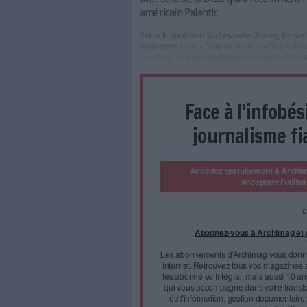
Le siège de l'Office fédéral de
L'Office fédéral de prote
pour le traitement de se
avec celle de la DGSI qu
américain Palantir.
Selon le quotidien
Süddeutsch
finalement retenu l'éditeur f
sensibles. Le choix du Bunde
Face à 