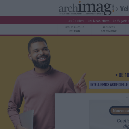
Les Dossiers
Les Newsle
BIBLIOTHÈQUE ÉDITION
BIBLIOTHÈQUE
ARCHIVES PATRIMOINE
ÉDITION
P
VEILLE DOCUMENTATION
DÉMAT CLOUD
UNIVERS DATA
TRAVAIL COLLABORATIF
VIE NUMÉRIQUE
NUMÉRIQUE RESPONSABLE
LES DOSSIERS