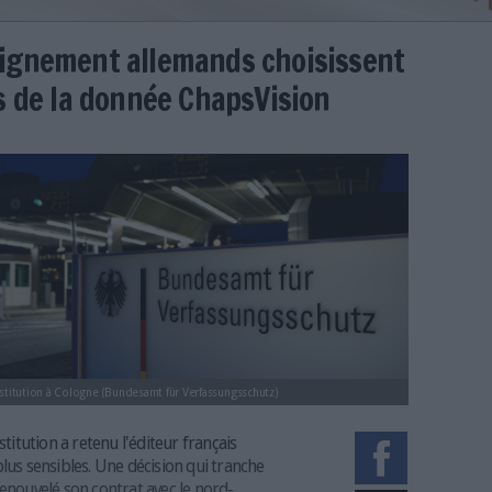
 de renseignement allemands ch
e français de la donnée ChapsVis
er