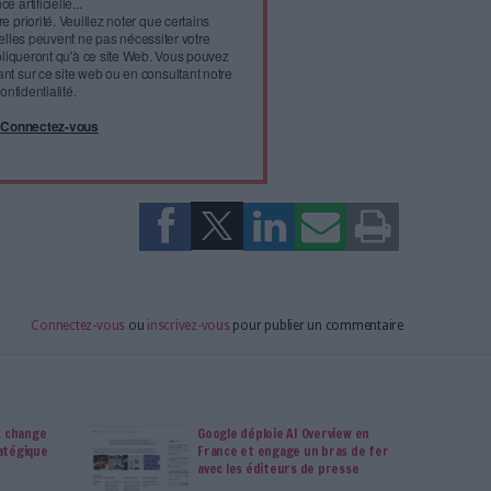
isme fiable et vérifié...
tement à Archimag (hors articles abonné·es) en
cceptant l'utilisation des cookies...
ou
à Archimag et profitez de tous les avantages.
imag vous donnent un accès exclusif à l'ensemble du site
us vos magazines au format PDF, vos guides pratiques pour
 mais aussi 10 ans d'archives. Archimag, c'est le magazine
s votre transformation digitale : dématérialisation, droit
tion documentaire, bibliothèques, archivage électronique,
data, intelligence artificielle...
vie privée est notre priorité. Veuillez noter que certains
 données personnelles peuvent ne pas nécessiter votre
férences ne s'appliqueront qu'à ce site Web. Vous pouvez
s en vous abonnant sur ce site web ou en consultant notre
politique de confidentialité.