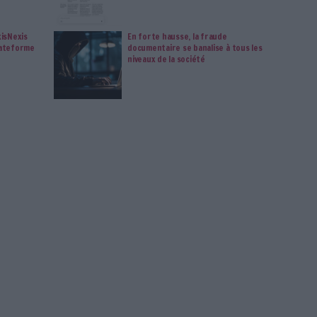
Déjà abonné.e ?
Connectez-vous
ion
Connectez-vous
ou
inscrivez-vous
pour publi
MAG
s 2026 : ce que l’IA change
Google déploie A
pour la veille stratégique
France et engag
avec les éditeur