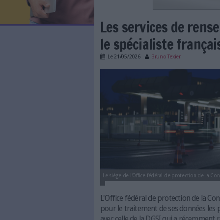
LES NEWSLETTERS
LE MAGAZINE
LES GUIDES PRATIQUES
LES BASES DE DONNÉES
L'ESPACE EMPLOI
L'AGENDA
Les services
L'ANNUAIRE DES ACTEURS
LES LIVRES BLANCS
le spécialist
LES SUPPLÉMENTS
Le
21/05/2026
Bruno Texi
NOS OFFRES D'ABONNEMENTS
office_allemand.jpg