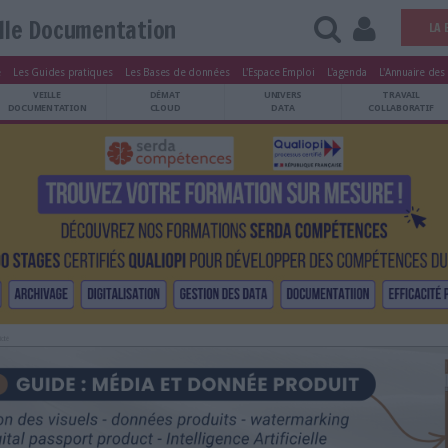
Veille Documentation
tters
Le Magazine
Les Guides pratiques
Les Bases de données
L'Esp
ARCHIVES
VEILLE
DÉMAT
ATRIMOINE
DOCUMENTATION
CLOUD
Publicité