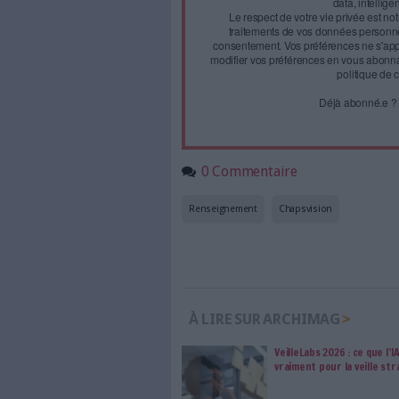
journal
Accédez gratui
a
Abonnez-vous 
Les abonnements d'Arch
internet. Retrouvez to
les abonné·es Intégral,
qui vous accompagne dan
de l'information, ges
Le respect de votre 
traitements de vos
consentement. Vos pré
modifier vos préférence