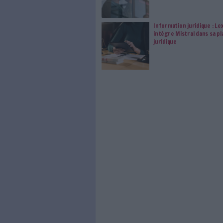
0 Commentaire
Renseignement
Chapsvis
À LIRE SUR ARCHI
VeilleLab
vraiment 