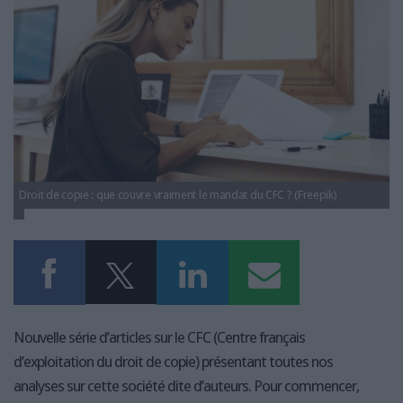
LES GUIDES PRATIQUES
LES BASES DE DONNÉES
L'ESPACE EMPLOI
L'AGENDA
L'ANNUAIRE DES ACTEURS
LES LIVRES BLANCS
LES SUPPLÉMENTS
Droit de copie : que couvre vraiment le mandat du CFC ? (Freepik)
NOS OFFRES D'ABONNEMENTS
Nouvelle série d’articles sur le CFC (Centre français
d’exploitation du droit de copie) présentant toutes nos
analyses sur cette société dite d’auteurs. Pour commencer,