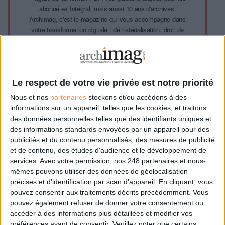
abonné·es Intégral, mais aussi 10 ans d'archives.
Archimag, c'est le magazine qui vous accompagne dans
votre transformation digitale : dématérialisation, droit de
l'information, gestion documentaire, bibliothèques,
archivage électronique, data, intelligence artificielle...
Le respect de votre vie privée est notre priorité. Veuillez
noter que certains traitements de vos données
personnelles peuvent ne pas nécessiter votre
Le respect de votre vie privée est notre priorité
consentement. Vos préférences ne s'appliqueront qu'à ce
Nous et nos
partenaires
stockons et/ou accédons à des
site Web. Vous pouvez modifier vos préférences en vous
informations sur un appareil, telles que les cookies, et traitons
abonnant sur ce site web ou en consultant notre politique
des données personnelles telles que des identifiants uniques et
de confidentialité.
des informations standards envoyées par un appareil pour des
publicités et du contenu personnalisés, des mesures de publicité
Déjà abonné.e ?
Connectez-vous
et de contenu, des études d'audience et le développement de
services.
Avec votre permission, nos 248 partenaires et nous-
mêmes pouvons utiliser des données de géolocalisation
précises et d’identification par scan d'appareil. En cliquant, vous
pouvez consentir aux traitements décrits précédemment. Vous
pouvez également refuser de donner votre consentement ou
accéder à des informations plus détaillées et modifier vos
préférences avant de consentir.
Veuillez noter que certains