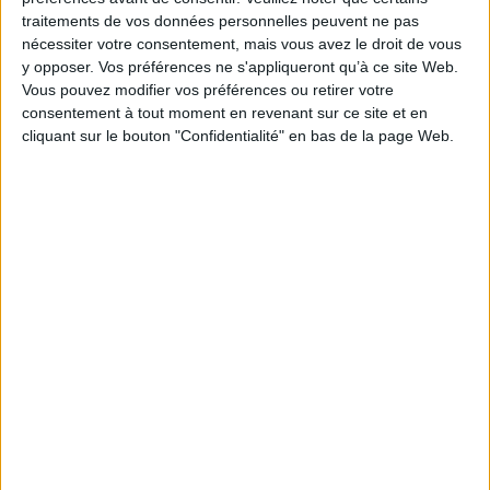
0 Commentaire
traitements de vos données personnelles peuvent ne pas
nécessiter votre consentement, mais vous avez le droit de vous
y opposer. Vos préférences ne s'appliqueront qu’à ce site Web.
Juridique
384
Droit De L'information
Droit D'auteur
Vous pouvez modifier vos préférences ou retirer votre
Propriété Intellectuelle
consentement à tout moment en revenant sur ce site et en
cliquant sur le bouton "Confidentialité" en bas de la page Web.
Connectez-vous
ou
inscrivez-vous
pour publier un commentaire
À LIRE SUR ARCHIMAG
VeilleLabs 2026 : ce que l’IA change vraiment pour
la veille stratégique
Google déploie AI Overview en France et engage un