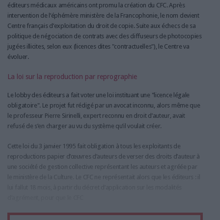
éditeurs médicaux américains ont promu la création du CFC. Après
intervention de l’éphémère ministère de la Francophonie, le nom devient
Centre français d’exploitation du droit de copie. Suite aux échecs de sa
politique de négociation de contrats avec des diffuseurs de photocopies
jugées illicites, selon eux (licences dites "contractuelles"), le Centre va
évoluer.
La loi sur la reproduction par reprographie
Le lobby des éditeurs a fait voter une loi instituant une "licence légale
obligatoire". Le projet fut rédigé par un avocat inconnu, alors même que
le professeur Pierre Sirinelli, expert reconnu en droit d’auteur, avait
refusé de s’en charger au vu du système qu’il voulait créer.
Cette loi du 3 janvier 1995 fait obligation à tous les exploitants de
reproductions papier d’œuvres d’auteurs de verser des droits d’auteur à
une société de gestion collective représentant les auteurs et agréée par
le ministère de la Culture. Le CFC ne représentait alors que les éditeurs : il
lui fallut 18 mois, à partir du décret d’application sur les modalités
d’agrément, pour que le CFC