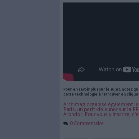
La RPA emploie des « robots »
collecter des données et à les
Web, des applications interne
public comme du privé peuvent
un renforcement de la capacité
LA RPA ou quand les 
La RPA permet de gagner en eff
collaborateurs de tâches fast
gratifiantes et à valeur ajou
en complément des autres sys
exemple pour capturer autom
les intégrer au sein d'applica
Pour tout comprendre de cette
une interview d'Eric Colbeau 