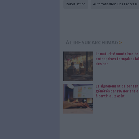
Pour en savoir plus sur l
cette technologie à retr
Archimag organise ég
Paris, un petit-déjeu
Arondor. Pour vous y 
0 Commentaire