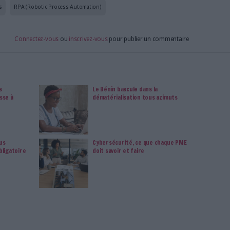
e sujet, notez qu'Archimag a consacré un numéro à
ouver en cliquant
ICI
.
alement le 29 novembre à l'hôtel Crillon -
ner sur la RPA en partenariat avec Kofax et
inscrire, c'est
ICI
.