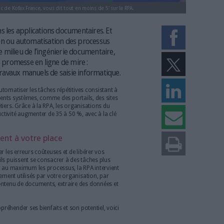
cial Secteur Public de Kofax France, vous dit tout en moins de 5' sur la RPA.
 Y compris dans les applications documentaires. Et
ocess Automation ou automatisation des processus
parue dans le milieu de l’ingénierie documentaire,
 avec une belle promesse en ligne de mire :
mportant de travaux manuels de saisie informatique.