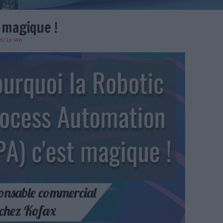
PA c'est magique !
e
24/01/2024
)
Eric Le Ven
jpg