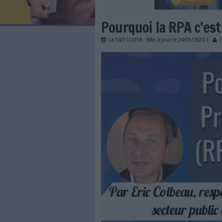
LES NEWSLETTERS
LE MAGAZINE
LES GUIDES PRATIQUES
LES BASES DE DONNÉES
L'ESPACE EMPLOI
L'AGENDA
Pourquoi la R
L'ANNUAIRE DES ACTEURS
LES LIVRES BLANCS
Le
14/11/2018
(Mis à jour l
LES SUPPLÉMENTS
RPA_colbeau_vignette.
NOS OFFRES D'ABONNEMENTS