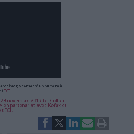
 logiciels pour automatiser les tâches répétitives consistant à
 saisir entre différents systèmes, comme des portails, des sites
s et des outils métiers. Grâce à la RPA, les organisations du
 voir leur productivité augmenter de 35 à 50 %, avec à la clé
 et de l’agilité.
robots cliquent à votre place
icacité, d’éliminer les erreurs coûteuses et de libérer vos
idieuses pour qu’ils puissent se consacrer à des tâches plus
tée. Pour optimiser au maximum les processus, la RPA intervient
tèmes potentiellement utilisés par votre organisation, par
atiquement le contenu de documents, extraire des données et
tions métiers.
 technologie, appréhender ses bienfaits et son potentiel, voici
de Kofax.