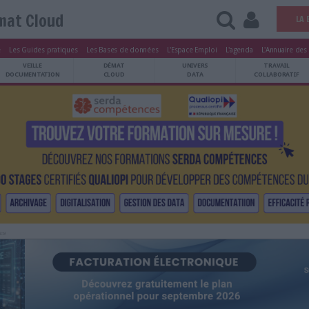
Démat Cloud
tters
Le Magazine
Les Guides pratiques
Les Bases de données
L'Esp
ARCHIVES
VEILLE
DÉMAT
ATRIMOINE
DOCUMENTATION
CLOUD
Publicité