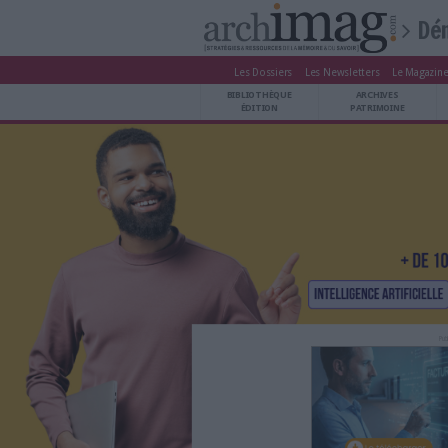
Les Dossiers
Les Newsle
BIBLIOTHÈQUE ÉDITION
BIBLIOTHÈQUE
ARCHIVES PATRIMOINE
ÉDITION
P
VEILLE DOCUMENTATION
DÉMAT CLOUD
UNIVERS DATA
TRAVAIL COLLABORATIF
VIE NUMÉRIQUE
NUMÉRIQUE RESPONSABLE
LES DOSSIERS