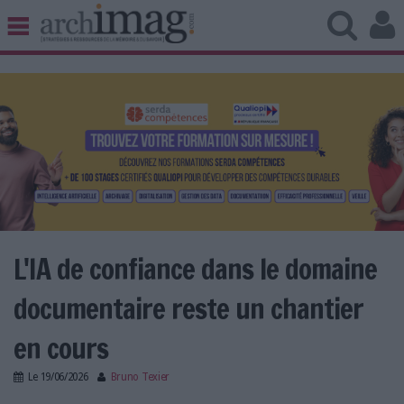
BIBLIOTHÈQUE ÉDITION
ARCHIVES PATRIMOINE
VEILLE DOCUMENTATION
DÉMAT CLOUD
UNIVERS DATA
TRAVAIL COLLABORATIF
VIE NUMÉRIQUE
NUMÉRIQUE RESPONSABLE
L'IA de confiance dans le domaine
documentaire reste un chantier
LES DOSSIERS
en cours
LES NEWSLETTERS
Le
19/06/2026
Bruno Texier
LE MAGAZINE