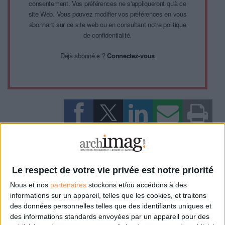
consentement. Vos préférences ne s'appliqueront qu'à ce
site Web. Vous pouvez modifier vos préférences en vous
abonnant sur ce site web ou en consultant notre politique
de confidentialité.
Déjà abonné.e ?
Connectez-vous
0 Commentaire
Confiance Numérique
Intelligence Artificielle
Le respect de votre vie privée est notre priorité
Nous et nos
partenaires
stockons et/ou accédons à des
informations sur un appareil, telles que les cookies, et traitons
Connectez-vous
ou
inscrivez-vous
pour publier un commentaire
des données personnelles telles que des identifiants uniques et
des informations standards envoyées par un appareil pour des