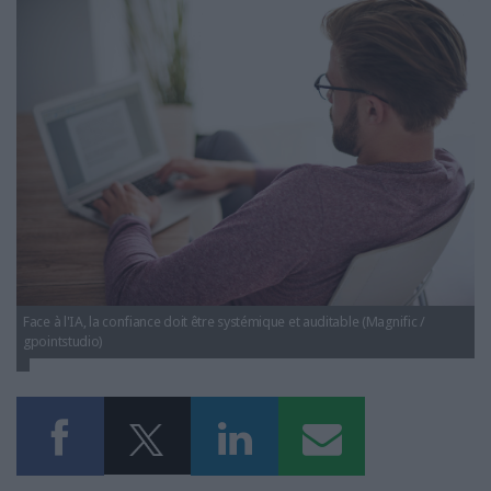
LES GUIDES PRATIQUES
gf2i_ia.jpg
LES BASES DE DONNÉES
L'ESPACE EMPLOI
L'AGENDA
L'ANNUAIRE DES ACTEURS
LES LIVRES BLANCS
LES SUPPLÉMENTS
NOS OFFRES D'ABONNEMENTS
Face à l'IA, la confiance doit être systémique et auditable (Magnific /
gpointstudio)