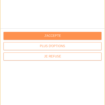
Archivage physique et électronique : enjeux, méthodes et
outils
Stratégie data : tirez profit de l’intelligence des
données
J'ACCEPTE
PLUS D'OPTIONS
LES DERNIÈRES PARUTIONS
JE REFUSE