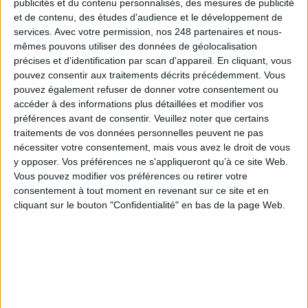
publicités et du contenu personnalisés, des mesures de publicité
et de contenu, des études d'audience et le développement de
À LIRE SUR ARCHIMAG
services.
Avec votre permission, nos 248 partenaires et nous-
mêmes pouvons utiliser des données de géolocalisation
Le plus beau but de tous les temps, signé Pelé,
précises et d’identification par scan d'appareil. En cliquant, vous
reconstitué grâce à l'IA et aux archives
pouvez consentir aux traitements décrits précédemment. Vous
pouvez également refuser de donner votre consentement ou
accéder à des informations plus détaillées et modifier vos
préférences avant de consentir.
Veuillez noter que certains
traitements de vos données personnelles peuvent ne pas
IA en entreprise : encadrer les usages sans
nécessiter votre consentement, mais vous avez le droit de vous
freiner l’expérimentation
y opposer. Vos préférences ne s'appliqueront qu’à ce site Web.
Vous pouvez modifier vos préférences ou retirer votre
consentement à tout moment en revenant sur ce site et en
cliquant sur le bouton "Confidentialité" en bas de la page Web.
Le signalement de contenus générés par l'IA
devient obligatoire à partir du 2 août