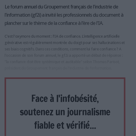
Le forum annuel du Groupement français de l'industrie de
l'information (gf2i) a invité les professionnels du document à
plancher sur le thème de la confiance à l'ère de l'IA.
C'est l'oxymore du moment : l'IA de confiance. L'intelligence artificielle
générative est régulièrement montrée du doigt pour ses hallucinations et
ses biais cognitifs. Dans ces conditions, comment lui faire confiance ? A
l'occasion de son forum annuel, le gf2i a apporté un début de réponse :
"la confiance doit être systémique et auditable" selon Thomas Parisot,
président du Groupement français de l'industrie de l'information.
Face à l'infobésité,
soutenez un journalisme
fiable et vérifié...