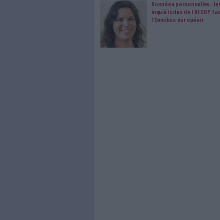
modifier vos préférence
0 Commentaire
Cnil
Données Personnell
À LIRE SUR ARCHI
Le signa