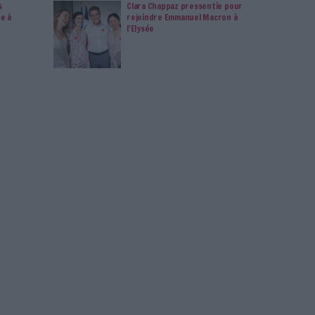
s en vous abonnant sur ce site web ou en consultant notre
politique de confidentialité.
Déjà abonné.e ?
Connectez-vous
es
Protection Des Données
RGPD
Connectez-vous
ou
inscrivez-vous
pour publi
MAG
lement de contenus
Construire et fa