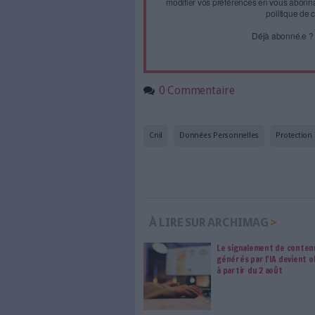
Face à 
journal
Accédez gratui
a
Abonnez-vous 
Les abonnements d'Arch
internet. Retrouvez to
les abonné·es Intégral,
qui vous accompagne dan
de l'information, ges
Le respect de votre 
traitements de vos
consentement. Vos pré