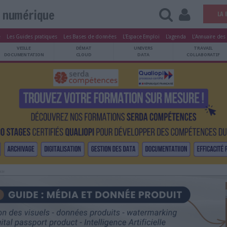
Vie numérique
tters
Le Magazine
Les Guides pratiques
Les Bases de données
L'Esp
ARCHIVES
VEILLE
DÉMAT
ATRIMOINE
DOCUMENTATION
CLOUD
Publicité