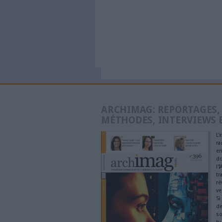
générés p
à partir 
Données p
inquiétud
l’Omnibu