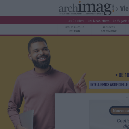
Les Dossiers
Les Newsle
BIBLIOTHÈQUE ÉDITION
BIBLIOTHÈQUE
ARCHIVES PATRIMOINE
ÉDITION
P
VEILLE DOCUMENTATION
DÉMAT CLOUD
UNIVERS DATA
TRAVAIL COLLABORATIF
VIE NUMÉRIQUE
NUMÉRIQUE RESPONSABLE
LES DOSSIERS