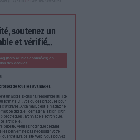
t suspect de sites web ou d’applications ? Comment
 à la protection des données et le degré de nécessité de
 ? La rédaction vous propose une sélection de trois
newsletters thématiques gratuites
d'Archimag dédiées aux
mation numérique, des bibliothèques, des archives, de la veille
pé par la Cnil
 nationale de l’informatique et des libertés (Cnil) pour mettre
 la conduite et la formalisation d’analyses d’impact sur la
, obligatoires pour certains traitements, telles que prévues par
cy Impact Assessment (PIA) de la
Cnil
est une ressource
ement