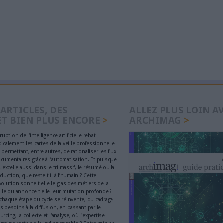
ar l'IA devient obligatoire
référentiel d’ar
du 2 août
d’emploi, entre
mémoire
ersonnelles : les
Clara Chappaz p
es de l’AFCDP face à
rejoindre Emman
s européen
l'Elysée