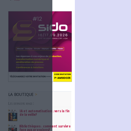
Abonnez-vous
NOUS SUIVRE
Facebook
Twitter
Linkedin
RSS