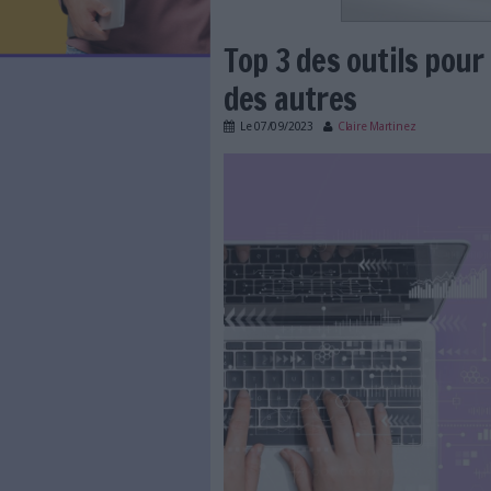
LES NEWSLETTERS
LE MAGAZINE
LES GUIDES PRATIQUES
LES BASES DE DONNÉES
L'ESPACE EMPLOI
L'AGENDA
Top 3 des out
L'ANNUAIRE DES ACTEURS
LES LIVRES BLANCS
des autres
LES SUPPLÉMENTS
Le
07/09/2023
Claire Mar
NOS OFFRES D'ABONNEMENTS
rgpd-protection-don