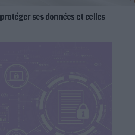
ils pour protéger ses données et
tinez
nees-personnelles-outils-top-3.jpg