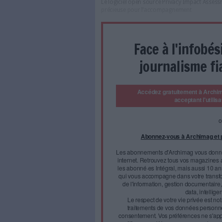
détecter le comportemen
analyser les risques liés
les mettre en conformité
outils gratuits.
Découvrez toutes l
es 
professionnels de la transfor
et de la documentation.
PIA : un outil dévelop
Qui d’autre que la Commission
en place un outil gratuit pour
protection des données (AIPD)
le RGPD ?
Le logiciel open source Priva
précieuse pour l’accompagn