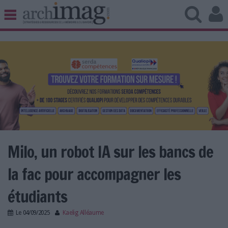
BIBLIOTHÈQUE ÉDITION
ARCHIVES PATRIMOINE
VEILLE DOCUMENTATION
DÉMAT CLOUD
UNIVERS DATA
TRAVAIL COLLABORATIF
VIE NUMÉRIQUE
NUMÉRIQUE RESPONSABLE
Milo, un robot IA sur les bancs de
la fac pour accompagner les
LES DOSSIERS
étudiants
LES NEWSLETTERS
Le
04/09/2025
Kaelig Alléaume
LE MAGAZINE