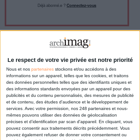
Déjà abonné.e ?
Connectez-vous
0 Commentaire
Le respect de votre vie privée est notre priorité
Nous et nos
partenaires
stockons et/ou accédons à des
Robot
Éducation
Intelligence Artificielle
informations sur un appareil, telles que les cookies, et traitons
des données personnelles telles que des identifiants uniques et
des informations standards envoyées par un appareil pour des
publicités et du contenu personnalisés, des mesures de publicité
Connectez-vous
ou
inscrivez-vous
pour publier un commentaire
et de contenu, des études d'audience et le développement de
services.
Avec votre permission, nos 248 partenaires et nous-
mêmes pouvons utiliser des données de géolocalisation
précises et d’identification par scan d'appareil. En cliquant, vous
À LIRE SUR ARCHIMAG
pouvez consentir aux traitements décrits précédemment. Vous
pouvez également refuser de donner votre consentement ou
Le plus beau but de tous les temps, signé Pelé,