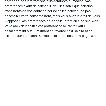
accéder à des informations plus détaillées et modifier vos
reconstitué grâce à l'IA et aux archives
préférences avant de consentir.
Veuillez noter que certains
traitements de vos données personnelles peuvent ne pas
nécessiter votre consentement, mais vous avez le droit de vous
y opposer. Vos préférences ne s'appliqueront qu’à ce site Web.
Vous pouvez modifier vos préférences ou retirer votre
IA en entreprise : encadrer les usages sans
consentement à tout moment en revenant sur ce site et en
freiner l’expérimentation
cliquant sur le bouton "Confidentialité" en bas de la page Web.
Le signalement de contenus générés par l'IA
devient obligatoire à partir du 2 août
VeilleLabs 2026 : ce que l’IA change vraiment pour
la veille stratégique