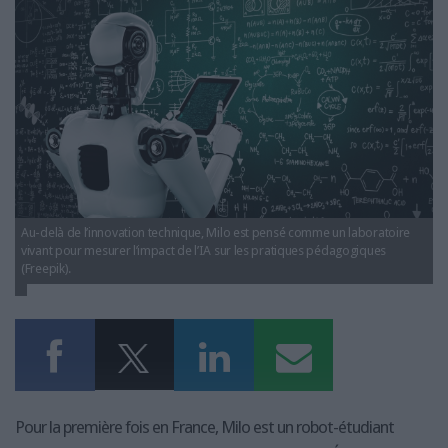
LES GUIDES PRATIQUES
milo-robot-ia-bancs-fac-accompagner-
etudiants.jpg
LES BASES DE DONNÉES
L'ESPACE EMPLOI
L'AGENDA
L'ANNUAIRE DES ACTEURS
LES LIVRES BLANCS
LES SUPPLÉMENTS
NOS OFFRES D'ABONNEMENTS
Au-delà de l’innovation technique, Milo est pensé comme un laboratoire
vivant pour mesurer l’impact de l’IA sur les pratiques pédagogiques
(Freepik).
Pour la première fois en France, Milo est un robot-étudiant