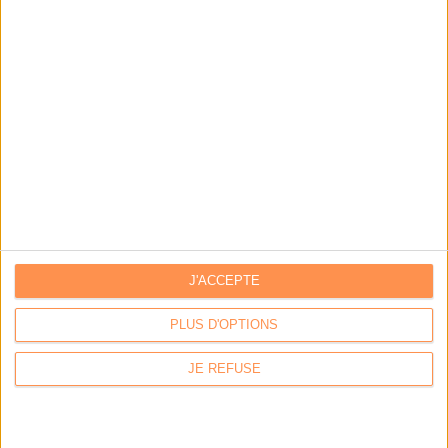
Archivage physique et électronique : enjeux, méthodes et
outils
Stratégie data : tirez profit de l’intelligence des
données
LES DERNIÈRES PARUTIONS
J'ACCEPTE
PLUS D'OPTIONS
JE REFUSE