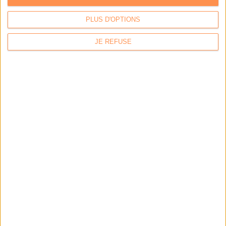
PLUS D'OPTIONS
JE REFUSE
Calico : IA générative locale : vers une gestion de
l’information plus intelligente et souveraine