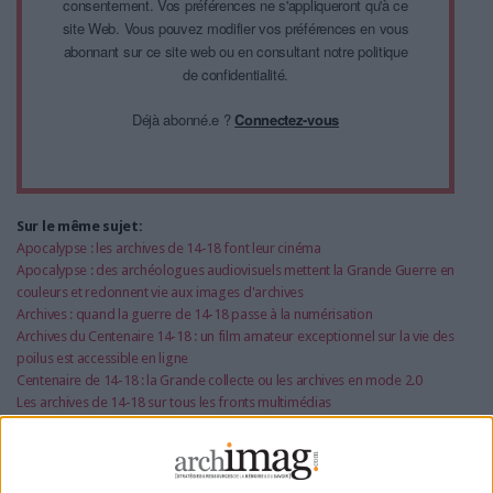
consentement. Vos préférences ne s'appliqueront qu'à ce
site Web. Vous pouvez modifier vos préférences en vous
abonnant sur ce site web ou en consultant notre politique
de confidentialité.
Déjà abonné.e ?
Connectez-vous
Sur le même sujet:
Apocalypse : les archives de 14-18 font leur cinéma
Apocalypse : des archéologues audiovisuels mettent la Grande Guerre en
couleurs et redonnent vie aux images d'archives
Archives : quand la guerre de 14-18 passe à la numérisation
Archives du Centenaire 14-18 : un film amateur exceptionnel sur la vie des
poilus est accessible en ligne
Centenaire de 14-18 : la Grande collecte ou les archives en mode 2.0
Les archives de 14-18 sur tous les fronts multimédias
Un Mooc pour comprendre les archives de la Première guerre mondiale