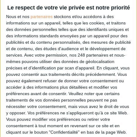
Le respect de votre vie privée est notre priorité
0 Commentaire
Nous et nos
partenaires
stockons et/ou accédons à des
informations sur un appareil, telles que les cookies, et traitons
Histoire
Première Guerre Mondiale
des données personnelles telles que des identifiants uniques et
des informations standards envoyées par un appareil pour des
publicités et du contenu personnalisés, des mesures de publicité
Connectez-vous
ou
inscrivez-vous
pour publier un commentaire
et de contenu, des études d'audience et le développement de
services.
Avec votre permission, nos 248 partenaires et nous-
mêmes pouvons utiliser des données de géolocalisation
précises et d’identification par scan d'appareil. En cliquant, vous
À LIRE SUR ARCHIMAG
pouvez consentir aux traitements décrits précédemment. Vous
pouvez également refuser de donner votre consentement ou
Des archives inédites de Led Zeppelin refont
accéder à des informations plus détaillées et modifier vos
surface
préférences avant de consentir.
Veuillez noter que certains
traitements de vos données personnelles peuvent ne pas
nécessiter votre consentement, mais vous avez le droit de vous
y opposer. Vos préférences ne s'appliqueront qu’à ce site Web.
Vous pouvez modifier vos préférences ou retirer votre
Le plus beau but de tous les temps, signé Pelé,
consentement à tout moment en revenant sur ce site et en
reconstitué grâce à l'IA et aux archives
cliquant sur le bouton "Confidentialité" en bas de la page Web.