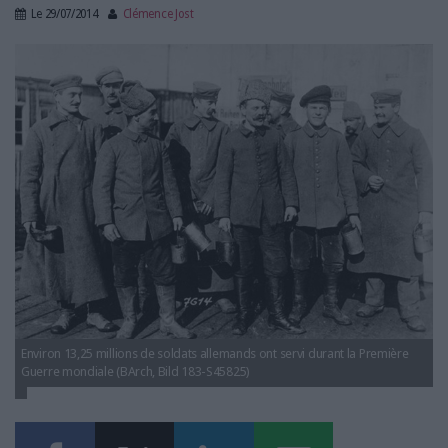
LES GUIDES PRATIQUES
Le
29/07/2014
Clémence Jost
LES BASES DE DONNÉES
278 1 actu Portail archives
L'ESPACE EMPLOI
Allemandes CJO.jpg
L'AGENDA
L'ANNUAIRE DES ACTEURS
LES LIVRES BLANCS
LES SUPPLÉMENTS
NOS OFFRES D'ABONNEMENTS
Environ 13,25 millions de soldats allemands ont servi durant la Première
Guerre mondiale (BArch, Bild 183-S45825)