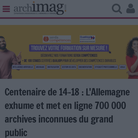
BIBLIOTHÈQUE ÉDITION
ARCHIVES PATRIMOINE
VEILLE DOCUMENTATION
DÉMAT CLOUD
UNIVERS DATA
TRAVAIL COLLABORATIF
VIE NUMÉRIQUE
NUMÉRIQUE RESPONSABLE
Centenaire de 14-18 : L'Allemagne
exhume et met en ligne 700 000
LES DOSSIERS
archives inconnues du grand
LES NEWSLETTERS
public
LE MAGAZINE