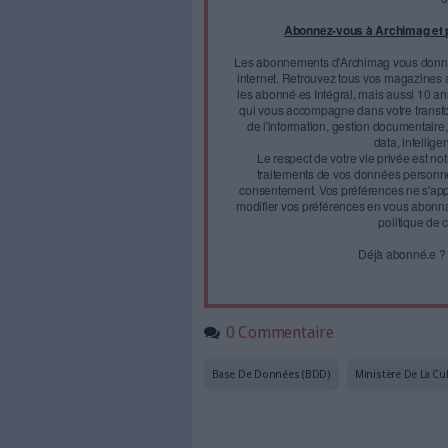
La
Plate-forme ouverte du pa
officiellement en juillet 2019
Face à 
journal
Accédez gratui
a
Abonnez-vous 
Les abonnements d'Arch
internet. Retrouvez to