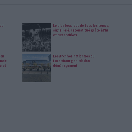
 mais aussi 10 ans d'archives. Archimag, c'est le magazine
s votre transformation digitale : dématérialisation, droit
tion documentaire, bibliothèques, archivage électronique,
data, intelligence artificielle...
vie privée est notre priorité. Veuillez noter que certains
 données personnelles peuvent ne pas nécessiter votre
férences ne s'appliqueront qu'à ce site Web. Vous pouvez
s en vous abonnant sur ce site web ou en consultant notre
politique de confidentialité.
Déjà abonné.e ?
Connectez-vous
Ministère De La Culture
Connectez-vous
ou
inscrivez-vous
pour publi