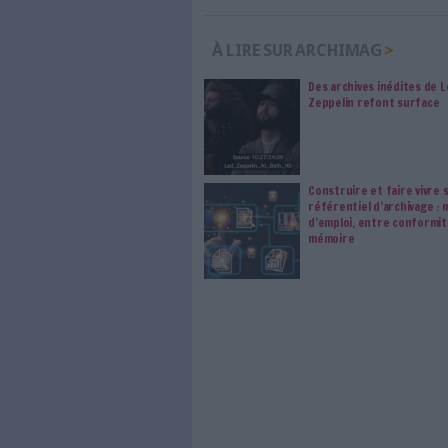
les abonné·es Intégral,
qui vous accompagne dan
de l'information, ges
Le respect de votre 
traitements de vos
consentement. Vos pré
modifier vos préférence
0 Commentaire
Base De Données (BDD)