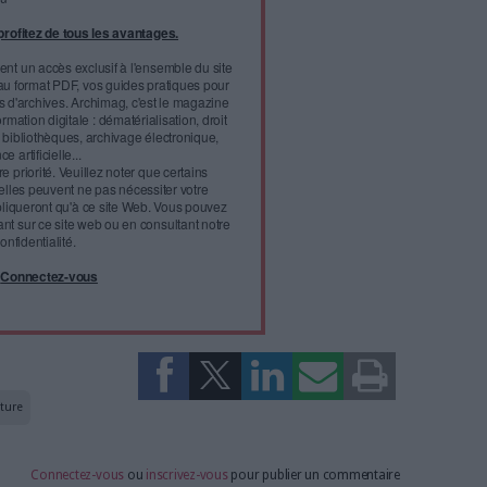
trimoine
(POP) est un nouveau moteur de recherche lancé
, qui permet d’interroger séparément
l'infobésité, soutenez un
isme fiable et vérifié...
tement à Archimag (hors articles abonné·es) en
cceptant l'utilisation des cookies...
ou
à Archimag et profitez de tous les avantages.
imag vous donnent un accès exclusif à l'ensemble du site
us vos magazines au format PDF, vos guides pratiques pour