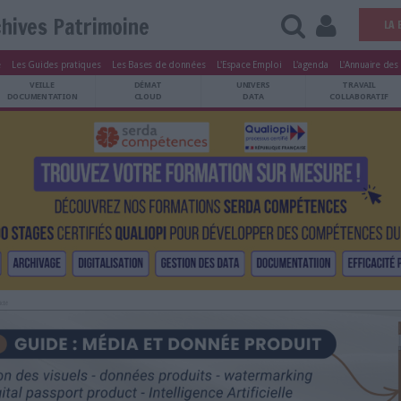
Archives Patrimoine
tters
Le Magazine
Les Guides pratiques
Les Bases de données
L'Esp
ARCHIVES
VEILLE
DÉMAT
ATRIMOINE
DOCUMENTATION
CLOUD
Publicité