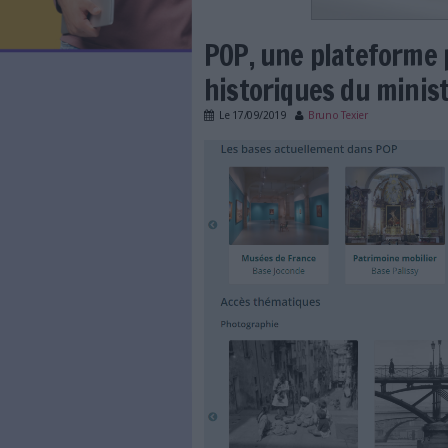
LES NEWSLETTERS
LE MAGAZINE
LES GUIDES PRATIQUES
LES BASES DE DONNÉES
L'ESPACE EMPLOI
L'AGENDA
POP, une plat
L'ANNUAIRE DES ACTEURS
LES LIVRES BLANCS
historiques d
LES SUPPLÉMENTS
Le
17/09/2019
Bruno Texi
NOS OFFRES D'ABONNEMENTS
base_pop.png