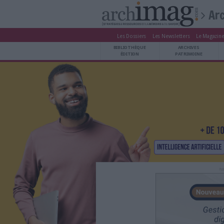
Les Dossiers
Les Newsle
BIBLIOTHÈQUE ÉDITION
BIBLIOTHÈQUE
ARCHIVES PATRIMOINE
ÉDITION
P
VEILLE DOCUMENTATION
DÉMAT CLOUD
UNIVERS DATA
TRAVAIL COLLABORATIF
VIE NUMÉRIQUE
NUMÉRIQUE RESPONSABLE
LES DOSSIERS