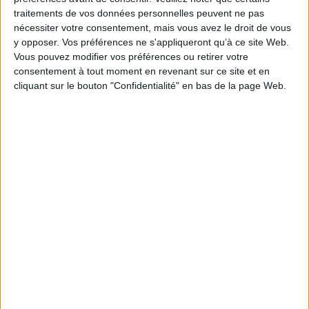
traitements de vos données personnelles peuvent ne pas
nécessiter votre consentement, mais vous avez le droit de vous
y opposer. Vos préférences ne s'appliqueront qu’à ce site Web.
Le plus beau but de tous les temps, signé Pelé,
Vous pouvez modifier vos préférences ou retirer votre
reconstitué grâce à l'IA et aux archives
consentement à tout moment en revenant sur ce site et en
cliquant sur le bouton "Confidentialité" en bas de la page Web.
IA en entreprise : encadrer les usages sans
freiner l’expérimentation
Le signalement de contenus générés par l'IA
devient obligatoire à partir du 2 août