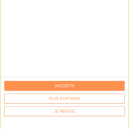
données
LES DERNIÈRES PARUTIONS
J'ACCEPTE
PLUS D'OPTIONS
JE REFUSE