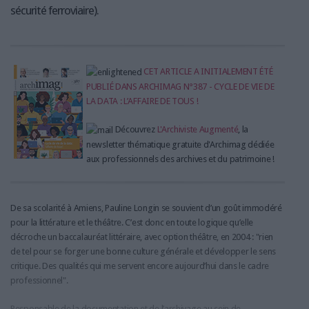
sécurité ferroviaire).
CET ARTICLE A INITIALEMENT ÉTÉ
PUBLIÉ DANS ARCHIMAG N°387 - CYCLE DE VIE DE
LA DATA : L’AFFAIRE DE TOUS !
Découvrez
L'Archiviste Augmenté
, la
newsletter thématique gratuite d'Archimag dédiée
aux professionnels des archives et du patrimoine !
De sa scolarité à Amiens, Pauline Longin se souvient d’un goût immodéré
pour la littérature et le théâtre. C’est donc en toute logique qu’elle
décroche un baccalauréat littéraire, avec option théâtre, en 2004 : "rien
de tel pour se forger une bonne culture générale et développer le sens
critique. Des qualités qui me servent encore aujourd’hui dans le cadre
professionnel".
Responsable de la documentation et de l’archivage au sein de