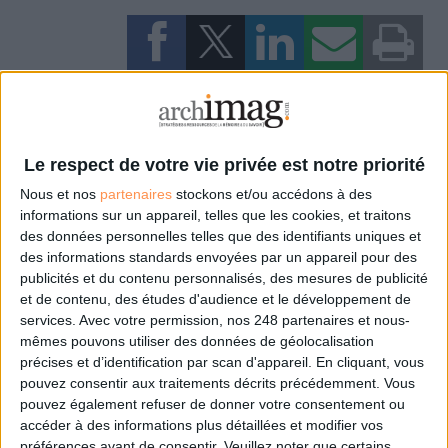
0 Commentaire
Archiviste
Compétences Des Archivistes
387
Ils Font L'actu
Le respect de votre vie privée est notre priorité
Intelligence Artificielle
ADBS
Protection Des Données
DPO
Nous et nos
partenaires
stockons et/ou accédons à des
informations sur un appareil, telles que les cookies, et traitons
des données personnelles telles que des identifiants uniques et
des informations standards envoyées par un appareil pour des
Connectez-vous
ou
inscrivez-vous
pour publier un commentaire
publicités et du contenu personnalisés, des mesures de publicité
et de contenu, des études d'audience et le développement de
services.
Avec votre permission, nos 248 partenaires et nous-
À LIRE SUR ARCHIMAG
mêmes pouvons utiliser des données de géolocalisation
précises et d’identification par scan d'appareil. En cliquant, vous
pouvez consentir aux traitements décrits précédemment. Vous
Des archives inédites de Led Zeppelin refont
pouvez également refuser de donner votre consentement ou
surface
accéder à des informations plus détaillées et modifier vos
préférences avant de consentir.
Veuillez noter que certains