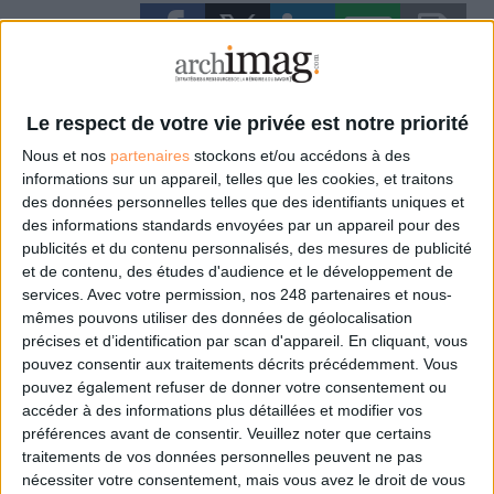
Le respect de votre vie privée est notre priorité
Les derniers articles Archimag
Nous et nos
partenaires
stockons et/ou accédons à des
informations sur un appareil, telles que les cookies, et traitons
La maturité numérique des
des données personnelles telles que des identifiants uniques et
entreprises françaises laisse à
des informations standards envoyées par un appareil pour des
désirer
publicités et du contenu personnalisés, des mesures de publicité
et de contenu, des études d'audience et le développement de
Numérique
services.
Avec votre permission, nos 248 partenaires et nous-
Des archives inédites de
mêmes pouvons utiliser des données de géolocalisation
Led Zeppelin refont
précises et d’identification par scan d'appareil. En cliquant, vous
surface
pouvez consentir aux traitements décrits précédemment. Vous
pouvez également refuser de donner votre consentement ou
Live
accéder à des informations plus détaillées et modifier vos
préférences avant de consentir.
Veuillez noter que certains
traitements de vos données personnelles peuvent ne pas
nécessiter votre consentement, mais vous avez le droit de vous