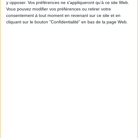
La bibliothèque de Lille confie son
y opposer. Vos préférences ne s'appliqueront qu’à ce site Web.
récolement et son catalogage à
Vous pouvez modifier vos préférences ou retirer votre
AureXus
consentement à tout moment en revenant sur ce site et en
Classement
cliquant sur le bouton "Confidentialité" en bas de la page Web.
Le Bénin bascule dans la
dématérialisation tous
azimuts
Numérisation
Le plus beau but de tous les temps,
signé Pelé, reconstitué grâce à l'IA
et aux archives
Gooooal !
IA en
Abonné
entreprise : encadrer
les usages sans freiner
l’expérimentation
Méthode