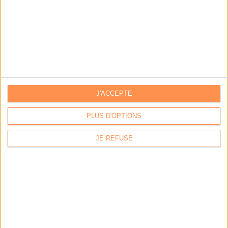
J'ACCEPTE
PLUS D'OPTIONS
JE REFUSE
Calico : IA générative locale : vers une gestion de
l’information plus intelligente et souveraine
Archimag : Stop au vrac numérique !
Archimag : Donnée produit : gouverner, enrichir, diffuser
et sécuriser un actif devenu stratégique
Coexel : Libérez le potentiel de la Veille avec l’IA
Générative - Edition 2026