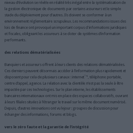
niveau d’évolution se révèle en réalité très inégal entre la systématisation de
la gestion électronique de documents par certains assureurs et le simple
stade du déploiement pour d’autres. Ils doivent se conformer à un
environnement réglementaire scrupuleux. Les recommandations issues des
lois de finance ont provoqué un important corpus d'informations juridiques
et fiscales, obligeant les assureurs à se doter de systèmes d’information
performants.
des relations dématérialisées
Banquiers et assureurs offrent à leurs clients des relations dématérialisées.
Ces derniers peuvent désormais accéder à l’information plus rapidement et
">i
disposent pour cela de plusieurs canaux : internet
, téléphone portable,
centre d’appel, agence. La relation avec la clientèle n’est pas la seule à être
impactée par ces technologies. Sur le plan interne, les établissements
bancaires internationaux ont mis en place des espaces collaboratifs, ouvrant
à leurs filiales situées à l’étranger le travail sur le même document numérisé.
Depuis, d’autres innovations ont vu lejour : groupes de discussion pour
échanger des informations, forums et blogs.
vers le zéro faute et la garantie de l’intégrité