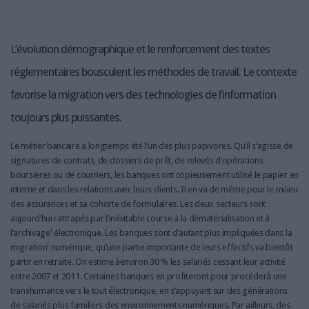
LES GUIDES PRATIQUES
LES BASES DE DONNÉES
L'ESPACE EMPLOI
L’évolution démographique et le renforcement des textes
L'AGENDA
réglementaires bousculent les méthodes de travail. Le contexte
L'ANNUAIRE DES ACTEURS
favorise la migration vers des technologies de l’information
LES LIVRES BLANCS
toujours plus puissantes.
LES SUPPLÉMENTS
Le métier bancaire a longtemps été l’un des plus papivores. Qu’il s’agisse de
NOS OFFRES D'ABONNEMENTS
signatures de contrats, de dossiers de prêt, de relevés d’opérations
boursières ou de courriers, les banques ont copieusement utilisé le papier en
interne et dans les relations avec leurs clients. Il en va de même pour le milieu
des assurances et sa cohorte de formulaires. Les deux secteurs sont
aujourd’hui rattrapés par l’inévitable course à la dématérialisation et à
i
l’archivage
électronique. Les banques sont d’autant plus impliquées dans la
i
migration
numérique, qu’une partie importante de leurs effectifs va bientôt
partir en retraite. On estime àenviron 30 % les salariés cessant leur activité
entre 2007 et 2011. Certaines banques en profiteront pour procéderà une
transhumance vers le tout électronique, en s’appuyant sur des générations
de salariés plus familiers des environnements numériques. Par ailleurs, des