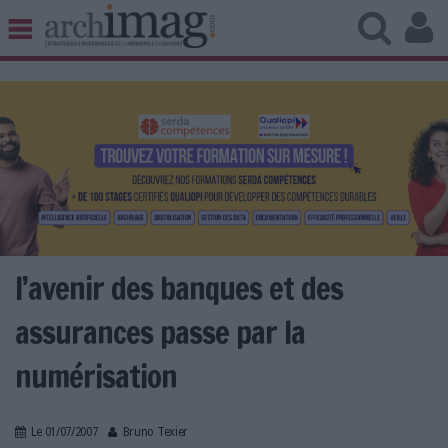
BIBLIOTHÈQUE ÉDITION
ARCHIVES PATRIMOINE
VEILLE DOCUMENTATION
DÉMAT CLOUD
UNIVERS DATA
TRAVAIL COLLABORATIF
VIE NUMÉRIQUE
NUMÉRIQUE RESPONSABLE
l’avenir des banques et des
assurances passe par la
numérisation
LES DOSSIERS
LES NEWSLETTERS
LE MAGAZINE
Le 01/07/2007
Bruno Texier