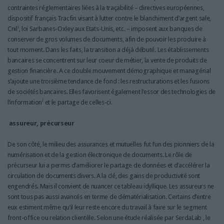
contraintes réglementaires liées à la traçabilité – directives européennes,
dispositif français Tracfin visant à lutter contre le blanchiment d’argent sale,
i
Cnil
, loi Sarbanes-Oxley aux Etats-Unis, etc. – imposent aux banques de
conserver de gros volumes de documents, afin de pouvoir les produire à
tout moment. Dans les faits, la transition a déjà débuté. Les établissements
bancaires se concentrent sur leur coeur de métier, la vente de produits de
gestion financière. A ce double mouvement démographique et managérial
s’ajoute une troisième tendance de fond : les restructurations et les fusions
de sociétés bancaires. Elles favorisent également l’essor des technologies de
i
l’information
et le partage de celles-ci.
assureur, précurseur
De son côté, le milieu des assurances et mutuelles fut l’un des pionniers de la
numérisation et de la gestion électronique de documents. Le rôle de
précurseur lui a permis d’améliorer le partage de données et d’accélérer la
circulation de documents divers. A la clé, des gains de productivité sont
engendrés. Mais il convient de nuancer ce tableau idyllique. Les assureurs ne
sont tous pas aussi avancés en terme de dématérialisation. Certains d’entre
eux estiment même qu’il leur reste encore du travail à faire sur le segment
front-office ou relation clientèle. Selon une étude réalisée par SerdaLab , le