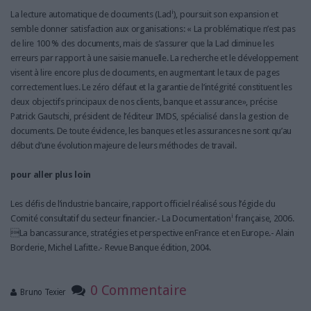
i
La lecture automatique de documents (Lad
), poursuit son expansion et
semble donner satisfaction aux organisations: « La problématique n’est pas
de lire 100 % des documents, mais de s’assurer que la Lad diminue les
erreurs par rapport à une saisie manuelle. La recherche et le développement
visent à lire encore plus de documents, en augmentant le taux de pages
correctement lues. Le zéro défaut et la garantie de l’intégrité constituent les
deux objectifs principaux de nos clients, banque et assurance», précise
Patrick Gautschi, président de l’éditeur IMDS, spécialisé dans la gestion de
documents. De toute évidence, les banques et les assurances ne sont qu’au
début d’une évolution majeure de leurs méthodes de travail.
pour aller plus loin
Les défis de l’industrie bancaire, rapport officiel réalisé sous l’égide du
i
Comité consultatif du secteur financier.- La Documentation
française, 2006.
La bancassurance, stratégies et perspective enFrance et en Europe.- Alain
Borderie, Michel Lafitte.- Revue Banque édition, 2004.
0 Commentaire
Bruno Texier