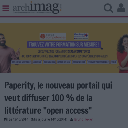
BIBLIOTHÈQUE ÉDITION
ARCHIVES PATRIMOINE
VEILLE DOCUMENTATION
DÉMAT CLOUD
UNIVERS DATA
TRAVAIL COLLABORATIF
VIE NUMÉRIQUE
NUMÉRIQUE RESPONSABLE
Paperity, le nouveau portail qui
veut diffuser 100 % de la
LES DOSSIERS
littérature "open access"
LES NEWSLETTERS
Le
13/10/2014
(Mis à jour le
14/10/2014
)
Bruno Texier
LE MAGAZINE