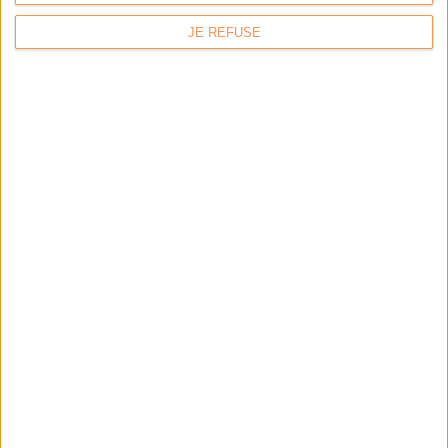
JE REFUSE
Calico : IA générative locale : vers une gestion de
l’information plus intelligente et souveraine