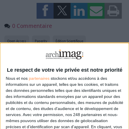
0 Commentaire
Open Access
Paperity
Édition Scientifique
Connectez-vous
ou
inscrivez-vous
pour publier un commentaire
Le respect de votre vie privée est notre priorité
Nous et nos
partenaires
stockons et/ou accédons à des
informations sur un appareil, telles que les cookies, et traitons
À LIRE SUR ARCHIMAG
des données personnelles telles que des identifiants uniques et
des informations standards envoyées par un appareil pour des
La bibliothèque de Lille confie son récolement et
publicités et du contenu personnalisés, des mesures de publicité
son catalogage à AureXus
et de contenu, des études d'audience et le développement de
services.
Avec votre permission, nos 248 partenaires et nous-
mêmes pouvons utiliser des données de géolocalisation
précises et d’identification par scan d'appareil. En cliquant, vous