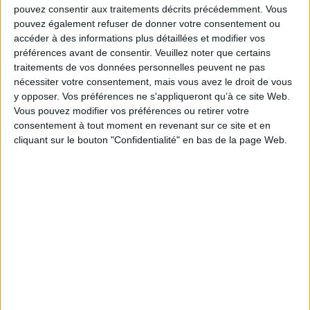
pouvez consentir aux traitements décrits précédemment. Vous
71e Congrès de l’ABF : l’hospitalité comme fil rouge
pouvez également refuser de donner votre consentement ou
accéder à des informations plus détaillées et modifier vos
préférences avant de consentir.
Veuillez noter que certains
traitements de vos données personnelles peuvent ne pas
nécessiter votre consentement, mais vous avez le droit de vous
y opposer. Vos préférences ne s'appliqueront qu’à ce site Web.
Bibliothèques : comment survivre face aux
Vous pouvez modifier vos préférences ou retirer votre
pressions ?
consentement à tout moment en revenant sur ce site et en
cliquant sur le bouton "Confidentialité" en bas de la page Web.
Bibliothèques : la difficile bataille des budgets