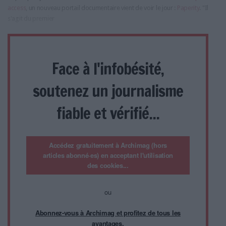
access
, un nouveau portail documentaire vient de voir le jour :
Paperity
. "Il
s'agit du premier
Face à l'infobésité,
soutenez un journalisme
fiable et vérifié...
Accédez gratuitement à Archimag (hors
articles abonné·es) en acceptant l'utilisation
des cookies...
ou
Abonnez-vous à Archimag et profitez de tous les
avantages.