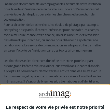
En tant que documentaliste accompagnant les acteurs de votre institution
pour la veille et l’analyse de la recherche, ces Topics of Prominence sont
une véritable clef de plus pour aider les chercheurs et la direction de
votre institution.
Pour la direction de la recherche et les équipe de pilotage par exemple,
ce repérage est particulièrement intéressant pour connaître les champs
avec la meilleure chance d’être financé, cibler les acteurs-clefs et valider
des éléments pour recruter, ou encore pour détecter des potentiels de
collaborations. Le service de communication aura la possibilité de mettre
en valeur l’activité de l’institution dans des topics à fort momentum.
Les chercheurs et les directeurs d’unité de recherche, pour leur part,
auront grand intérêt à mieux valoriser leur travail dans le cadre d’appels
à projets. Ils peuvent ainsi démontrer leur activité dans des sujets avec un
fort momentum, et repérer de potentiels collaborateurs travaillant sur les
mêmes sujets. Il s’agit ici de briser les silos thématiques et d’identifier et
de suivre les sujets émergents et connexes avec un fort momentum.
Pour en savoir plus sur ce sujet, et sur d’autres innovations, nous vous
invitons à suivre nos webinaires en français :
http://bit.ly/WebElsFR
Le respect de votre vie privée est notre priorité