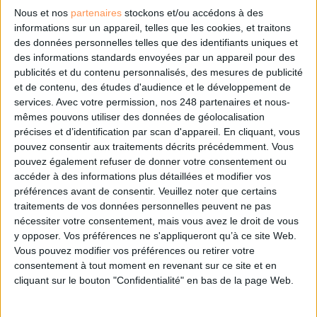
Pour découvrir cette innovation, contactez-nous :
Nous et nos
partenaires
stockons et/ou accédons à des
informations sur un appareil, telles que les cookies, et traitons
Anne-Catherine Rota
des données personnelles telles que des identifiants uniques et
Relations Institutionnelles, Research Intelligence
des informations standards envoyées par un appareil pour des
Elsevier
publicités et du contenu personnalisés, des mesures de publicité
a.rota@elsevier.com
et de contenu, des études d'audience et le développement de
services.
Avec votre permission, nos 248 partenaires et nous-
mêmes pouvons utiliser des données de géolocalisation
précises et d’identification par scan d'appareil. En cliquant, vous
pouvez consentir aux traitements décrits précédemment. Vous
pouvez également refuser de donner votre consentement ou
0 Commentaire
accéder à des informations plus détaillées et modifier vos
préférences avant de consentir.
Veuillez noter que certains
traitements de vos données personnelles peuvent ne pas
Prominence
Scival
Innovation
Recherche
nécessiter votre consentement, mais vous avez le droit de vous
y opposer. Vos préférences ne s'appliqueront qu’à ce site Web.
Vous pouvez modifier vos préférences ou retirer votre
consentement à tout moment en revenant sur ce site et en
Connectez-vous
ou
inscrivez-vous
pour publier un commentaire
cliquant sur le bouton "Confidentialité" en bas de la page Web.