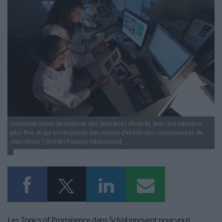
LES GUIDES PRATIQUES
LES BASES DE DONNÉES
L'ESPACE EMPLOI
L'AGENDA
L'ANNUAIRE DES ACTEURS
LES LIVRES BLANCS
LES SUPPLÉMENTS
NOS OFFRES D'ABONNEMENTS
comment mieux caractériser des domaines d’intérêt, avec une sélection
plus fine, et qui corresponde aux centres d’intérêt des communautés de
chercheurs ? (crédits Pixabay felixioncool)
Les Topics of Prominence dans SciVal innovent pour vous