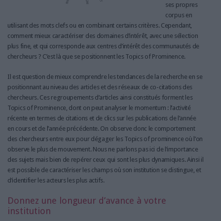
ses propres
corpus en
utilisant des mots clefs ou en combinant certains critères. Cependant,
comment mieux caractériser des domaines d’intérêt, avec une sélection
plus fine, et qui corresponde aux centres d’intérêt des communautés de
chercheurs ? C’est là que se positionnent les Topics of Prominence.
Il est question de mieux comprendre les tendances de la recherche en se
positionnant au niveau des articles et des réseaux de co-citations des
chercheurs. Ces regroupements d’articles ainsi constitués forment les
Topics of Prominence, dont on peut analyser le momentum : l’activité
récente en termes de citations et de clics sur les publications de l’année
en cours et de l’année précédente. On observe donc le comportement
des chercheurs entre eux pour dégager les Topics of prominence où l’on
observe le plus de mouvement. Nous ne parlons pas ici de l’importance
des sujets mais bien de repérer ceux qui sont les plus dynamiques. Ainsi il
est possible de caractériser les champs où son institution se distingue, et
d’identifier les acteurs les plus actifs.
Donnez une longueur d’avance à votre
institution