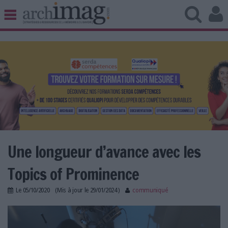
BIBLIOTHÈQUE ÉDITION
ARCHIVES PATRIMOINE
VEILLE DOCUMENTATION
DÉMAT CLOUD
UNIVERS DATA
TRAVAIL COLLABORATIF
VIE NUMÉRIQUE
NUMÉRIQUE RESPONSABLE
Une longueur d’avance avec les
Topics of Prominence
LES DOSSIERS
Le
05/10/2020
(Mis à jour le
29/01/2024
)
communiqué
LES NEWSLETTERS
recherche_innovation_elsevier_scival.jpg
LE MAGAZINE