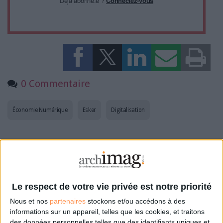
Déjà abonné.e ?
Connectez-vous
0 Commentaire
Économie Numérique
Esker
Digitalisation
Connectez-vous
ou
inscrivez-vous
pour publier un commentaire
À LIRE SUR ARCHIMAG
Le respect de votre vie privée est notre priorité
Nous et nos
partenaires
stockons et/ou accédons à des
Le Bénin bascule dans la dématérialisation tous
informations sur un appareil, telles que les cookies, et traitons
azimuts
des données personnelles telles que des identifiants uniques et