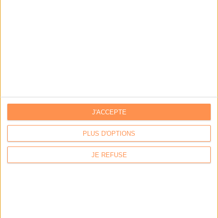
Les derniers guides :
IA génératives : cas d’usage et retours d’expérience
Archivage physique et électronique : enjeux, méthodes et
outils
Stratégie data : tirez profit de l’intelligence des
données
J'ACCEPTE
PLUS D'OPTIONS
LES DERNIÈRES PARUTIONS
JE REFUSE