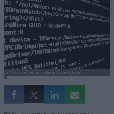
LES GUIDES PRATIQUES
LES BASES DE DONNÉES
L'ESPACE EMPLOI
L'AGENDA
L'ANNUAIRE DES ACTEURS
LES LIVRES BLANCS
LES SUPPLÉMENTS
NOS OFFRES D'ABONNEMENTS
Le "Zéro papier" ne doit pas être un dogme (Archimag)
Plutôt que de prôner le dogme "Zéro papier" mieux vaut