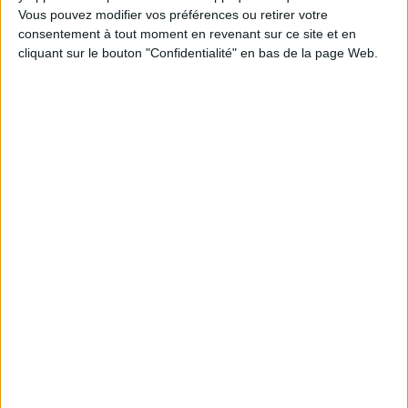
Le Bénin bascule dans la dématérialisation tous
Vous pouvez modifier vos préférences ou retirer votre
azimuts
consentement à tout moment en revenant sur ce site et en
cliquant sur le bouton "Confidentialité" en bas de la page Web.
Cybersécurité, ce que chaque PME doit savoir et
faire
Commentaires (1)
Schraibi
Votre article est très intéressant. En effet, la dématérialisation est
la clé du succès. http://www.calindasoftware.com/fr/modele-de-