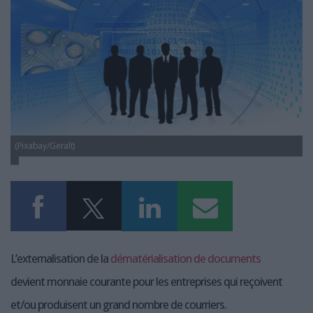
LES GUIDES PRATIQUES
LES BASES DE DONNÉES
L'ESPACE EMPLOI
L'AGENDA
L'ANNUAIRE DES ACTEURS
LES LIVRES BLANCS
LES SUPPLÉMENTS
(Pixabay/Geralt)
NOS OFFRES D'ABONNEMENTS
L’externalisation de la
dématérialisation de documents
devient monnaie courante pour les entreprises qui reçoivent
et/ou produisent un grand nombre de courriers.