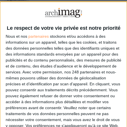
Connectez-vous
ou
inscrivez-vous
pour publier un commentaire
Le respect de votre vie privée est notre priorité
Nous et nos
partenaires
stockons et/ou accédons à des
informations sur un appareil, telles que les cookies, et traitons
À LIRE SUR ARCHIMAG
des données personnelles telles que des identifiants uniques et
des informations standards envoyées par un appareil pour des
Konica Minolta reprend les fonds de commerce
publicités et du contenu personnalisés, des mesures de publicité
d’OpenBee et de Doxense
et de contenu, des études d'audience et le développement de
services.
Avec votre permission, nos 248 partenaires et nous-
mêmes pouvons utiliser des données de géolocalisation
précises et d’identification par scan d'appareil. En cliquant, vous
pouvez consentir aux traitements décrits précédemment. Vous
La maturité numérique des entreprises françaises
pouvez également refuser de donner votre consentement ou
laisse à désirer
accéder à des informations plus détaillées et modifier vos
préférences avant de consentir.
Veuillez noter que certains
traitements de vos données personnelles peuvent ne pas
nécessiter votre consentement, mais vous avez le droit de vous
y opposer. Vos préférences ne s'appliqueront qu’à ce site Web.