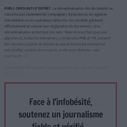
PUBLI-INFO/AVIS D'EXPERT.
La dématérialisation des documents ne
concerne pas seulement les compagnies d’assurances, les agences
immobilières ou les opérateurs télécoms. Ces sociétés génèrent
effectivement un volume non négligeable de documents, où la
dématérialisation prend tout son sens ; Mais ne nous fions pas aux
apparences, toutes les entreprises, y compris les PME et TPE, peuvent
être amenées à gérer un volume de papier important (entreprises
industrielles, sociétés de transport, professions libérales, web-
marchands…).
Généralement les courriers ou documents traités sont des courriers
d’entreprise
Face à l'infobésité,
soutenez un journalisme
fiable et vérifié...