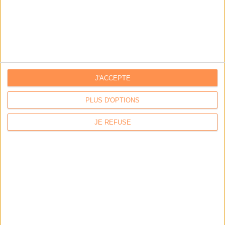
Archivage physique et électronique : enjeux, méthodes et
outils
Stratégie data : tirez profit de l’intelligence des
données
J'ACCEPTE
PLUS D'OPTIONS
LES DERNIÈRES PARUTIONS
JE REFUSE