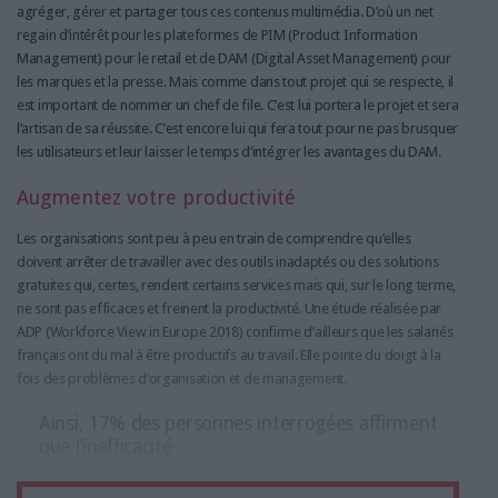
agréger, gérer et partager tous ces contenus multimédia. D’où un net
regain d’intérêt pour les plateformes de PIM (Product Information
Management) pour le retail et de DAM (Digital Asset Management) pour
les marques et la presse. Mais comme dans tout projet qui se respecte, il
est important de nommer un chef de file. C’est lui portera le projet et sera
l’artisan de sa réussite. C’est encore lui qui fera tout pour ne pas brusquer
les utilisateurs et leur laisser le temps d’intégrer les avantages du DAM.
Augmentez votre productivité
Les organisations sont peu à peu en train de comprendre qu’elles
doivent arrêter de travailler avec des outils inadaptés ou des solutions
gratuites qui, certes, rendent certains services mais qui, sur le long terme,
ne sont pas efficaces et freinent la productivité. Une étude réalisée par
ADP (Workforce View in Europe 2018) confirme d’ailleurs que les salariés
français ont du mal à être productifs au travail. Elle pointe du doigt à la
fois des problèmes d’organisation et de management.
Ainsi, 17% des personnes interrogées affirment
que l’inefficacité