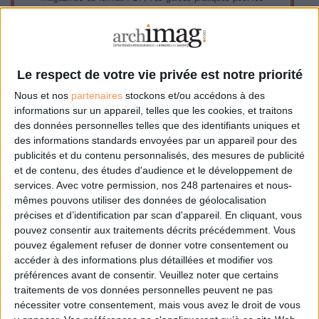
abonné·es Intégral, mais aussi 10 ans d'archives.
Archimag, c'est le magazine qui vous accompagne dans
votre transformation digitale : dématérialisation, droit de
l'information, gestion documentaire, bibliothèques,
archivage électronique, data, intelligence artificielle...
Le respect de votre vie privée est notre priorité
Le respect de votre vie privée est notre priorité. Veuillez
Nous et nos
partenaires
stockons et/ou accédons à des
noter que certains traitements de vos données
informations sur un appareil, telles que les cookies, et traitons
personnelles peuvent ne pas nécessiter votre
des données personnelles telles que des identifiants uniques et
consentement. Vos préférences ne s'appliqueront qu'à ce
des informations standards envoyées par un appareil pour des
site Web. Vous pouvez modifier vos préférences en vous
publicités et du contenu personnalisés, des mesures de publicité
abonnant sur ce site web ou en consultant notre politique
et de contenu, des études d'audience et le développement de
de confidentialité.
services.
Avec votre permission, nos 248 partenaires et nous-
mêmes pouvons utiliser des données de géolocalisation
Déjà abonné.e ?
Connectez-vous
précises et d’identification par scan d'appareil. En cliquant, vous
pouvez consentir aux traitements décrits précédemment. Vous
pouvez également refuser de donner votre consentement ou
accéder à des informations plus détaillées et modifier vos
Sur le même sujet:
préférences avant de consentir.
Veuillez noter que certains
Orbit, un nouveau moyen de gérer vos ressources numériques
traitements de vos données personnelles peuvent ne pas
gratuitement
nécessiter votre consentement, mais vous avez le droit de vous