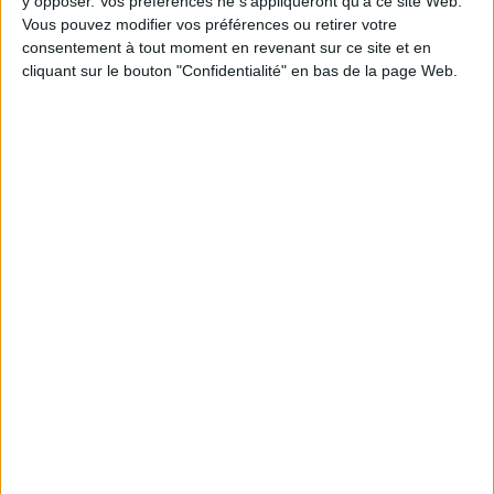
y opposer. Vos préférences ne s'appliqueront qu’à ce site Web.
Vous pouvez modifier vos préférences ou retirer votre
consentement à tout moment en revenant sur ce site et en
0 Commentaire
cliquant sur le bouton "Confidentialité" en bas de la page Web.
Ressources Multimédia
Digital Asset Management (DAM)
Photothèque
Connectez-vous
ou
inscrivez-vous
pour publier un commentaire
À LIRE SUR ARCHIMAG
Konica Minolta reprend les fonds de commerce
d’OpenBee et de Doxense