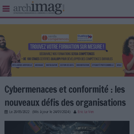
BIBLIOTHÈQUE ÉDITION
ARCHIVES PATRIMOINE
VEILLE DOCUMENTATION
DÉMAT CLOUD
UNIVERS DATA
TRAVAIL COLLABORATIF
VIE NUMÉRIQUE
NUMÉRIQUE RESPONSABLE
Cybermenaces et conformité : les
nouveaux défis des organisations
LES DOSSIERS
Le
20/05/2022
(Mis à jour le
24/01/2024
)
Eric Le Ven
LES NEWSLETTERS
keynote_cybermenaces.jpg
LE MAGAZINE