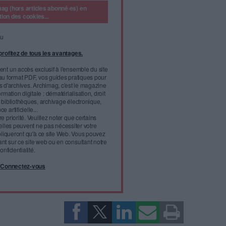
ltés pour accéder au portail Chorus Pro mis en place
e la facturation électronique obligatoire.
e est devenue une pratique quotidienne pour les grandes
de même pour les artisans et les commerçants. Notamment pour
 rural. Le député Christophe Blanchet (MoDem et Indépendants
uvernement sur les difficultés
l'infobésité, soutenez un
isme fiable et vérifié...
tement à Archimag (hors articles abonné·es) en
cceptant l'utilisation des cookies...
ou