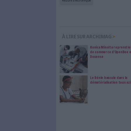
Abonnez-vous 
Les abonnements d'Arch
internet. Retrouvez to
les abonné·es Intégral,
qui vous accompagne dan
de l'information, ges
Le respect de votre 
traitements de vos
consentement. Vos pré
modifier vos préférence
0 Commentaire