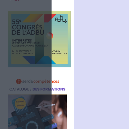
Abonnez-vous
NOUS SUIVRE
Facebook
Twitter
Linkedin
RSS
ik Premium /