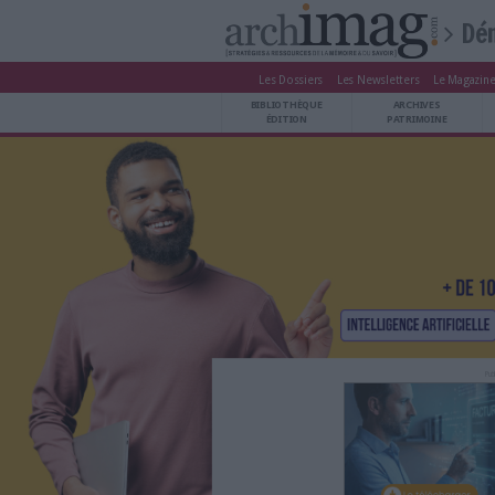
Les Dossiers
Les Newsle
BIBLIOTHÈQUE ÉDITION
BIBLIOTHÈQUE
ARCHIVES PATRIMOINE
ÉDITION
P
VEILLE DOCUMENTATION
DÉMAT CLOUD
UNIVERS DATA
TRAVAIL COLLABORATIF
VIE NUMÉRIQUE
NUMÉRIQUE RESPONSABLE
LES DOSSIERS