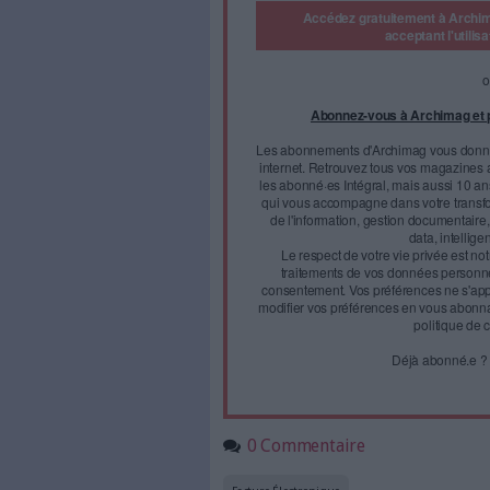
confrontés à des difficu
par l'Etat dans le cadre d
Si la facturation électroniqu
entreprises, il n'en va pas 
ceux qui sont issus du monde
- Calvados) a interpellé le go
Face à 
journal
Accédez gratui
a