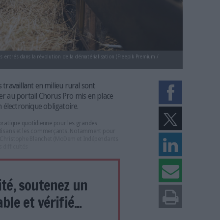
'artisans ne sont pas entrés dans la révolution de la dématérialisation (Freep
 commerçants travaillant en milieu rural sont