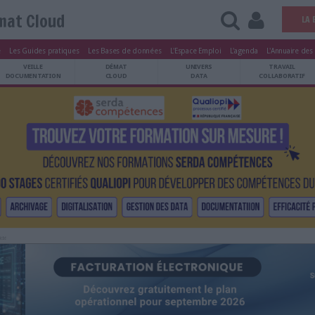
Démat Cloud
tters
Le Magazine
Les Guides pratiques
Les Bases de données
L'Esp
ARCHIVES
VEILLE
DÉMAT
ATRIMOINE
DOCUMENTATION
CLOUD
Publicité