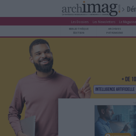
Les Dossiers
Les Newsle
BIBLIOTHÈQUE ÉDITION
BIBLIOTHÈQUE
ARCHIVES PATRIMOINE
ÉDITION
P
VEILLE DOCUMENTATION
DÉMAT CLOUD
UNIVERS DATA
TRAVAIL COLLABORATIF
VIE NUMÉRIQUE
NUMÉRIQUE RESPONSABLE
LES DOSSIERS