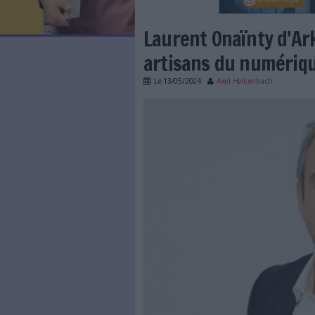
LES NEWSLETTERS
LE MAGAZINE
LES GUIDES PRATIQUES
LES BASES DE DONNÉES
L'ESPACE EMPLOI
L'AGENDA
Laurent Onaï
L'ANNUAIRE DES ACTEURS
LES LIVRES BLANCS
artisans du 
LES SUPPLÉMENTS
Le
13/05/2024
Axel Hals
NOS OFFRES D'ABONNEMENTS
374_1_7_success_sto