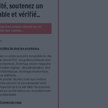
 INITIALEMENT ÉTÉ PUBLIÉ DANS ARCHIMAG N°374
newsletters thématiques gratuites d'Archimag
dédiées aux
mation numérique, des bibliothèques, des archives, de la veille
 ?
ans cette année, est né en 1999 de la rencontre de deux
ent basés à Bordeaux, avec
l'infobésité, soutenez un
isme fiable et vérifié...