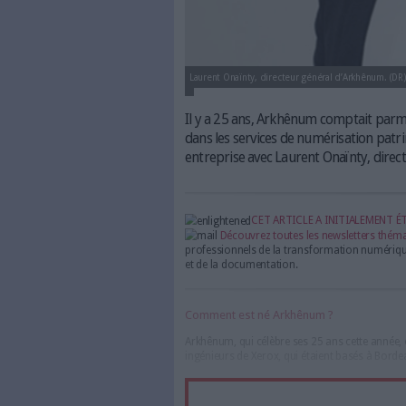
Laurent Onaïnty, directeur géné
Il y a 25 ans, Arkhênum 
dans les services de numé
entreprise avec Laurent