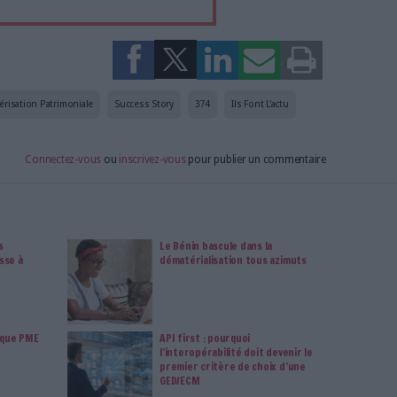
tement à Archimag (hors articles abonné·es) en
cceptant l'utilisation des cookies...
ou
à Archimag et profitez de tous les avantages.
imag vous donnent un accès exclusif à l'ensemble du site
us vos magazines au format PDF, vos guides pratiques pour
 mais aussi 10 ans d'archives. Archimag, c'est le magazine
s votre transformation digitale : dématérialisation, droit
tion documentaire, bibliothèques, archivage électronique,
data, intelligence artificielle...
vie privée est notre priorité. Veuillez noter que certains
 données personnelles peuvent ne pas nécessiter votre
férences ne s'appliqueront qu'à ce site Web. Vous pouvez
s en vous abonnant sur ce site web ou en consultant notre
politique de confidentialité.
Déjà abonné.e ?
Connectez-vous