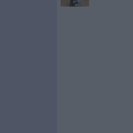
0 Commentaire
Numérisation Documents
À LIRE SUR ARCHI
La matur
entrepris
désirer