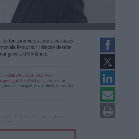
ral d’Arkhênum. (DR)
comptait parmi les tout premiers acteurs spécialisés
risation patrimoniale. Retour sur l'histoire de cette
 Onaïnty, directeur général d’Arkhênum.