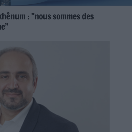
nty d'Arkhênum : "nous sommes
numérique”
enbach
ry_du_mois_portrait_laurent_onaity_arkhenum.j