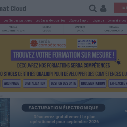
Démat Cloud
tters
Le Magazine
Les Guides pratiques
Les Bases de données
L'Esp
ARCHIVES
VEILLE
DÉMAT
ATRIMOINE
DOCUMENTATION
CLOUD
Publicité