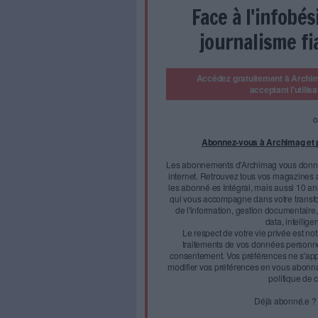
CET ARTICLE A
Découvrez toutes les 
professionnels de la transfor
et de la documentation.
Comment est né Arkhênum
Arkhênum, qui célèbre ses 25 
ingénieurs de Xerox, qui étai
Face à 
journal