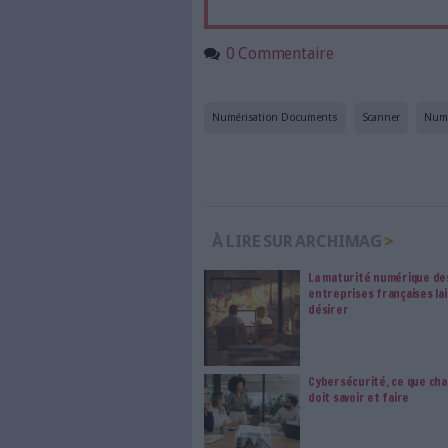
Accédez gratui
a
Abonnez-vous 
Les abonnements d'Arch
internet. Retrouvez to
les abonné·es Intégral,
qui vous accompagne dan
de l'information, ges
Le respect de votre 
traitements de vos
consentement. Vos pré
modifier vos préférence