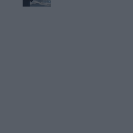
Scanner
Numérisation Patrimoniale
Success Story
374
I
Connectez-vous
ou
inscrivez-vous
pour publi
MAG
ité numérique des
Le Bénin bascule
es françaises laisse à
dématérialisatio