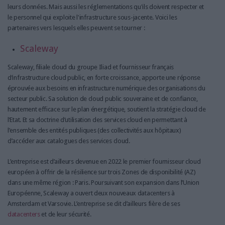
leurs données. Mais aussi les réglementations qu'ils doivent respecter et
le personnel qui exploite l'infrastructure sous-jacente. Voici les
partenaires vers lesquels elles peuvent se tourner :
Scaleway
Scaleway, filiale cloud du groupe Iliad et fournisseur français
d’infrastructure cloud public, en forte croissance, apporte une réponse
éprouvée aux besoins en infrastructure numérique des organisations du
secteur public. Sa solution de cloud public souveraine et de confiance,
hautement efficace sur le plan énergétique, soutient la stratégie cloud de
l’Etat. Et sa doctrine d’utilisation des services cloud en permettant à
l’ensemble des entités publiques (des collectivités aux hôpitaux)
d’accéder aux catalogues des services cloud.
L’entreprise est d’ailleurs devenue en 2022 le premier fournisseur cloud
européen à offrir de la résilience sur trois Zones de disponibilité (AZ)
dans une même région : Paris. Poursuivant son expansion dans l’Union
Européenne, Scaleway a ouvert deux nouveaux datacenters à
Amsterdam et Varsovie. L’entreprise se dit d’ailleurs fière de ses
datacenters
et de leur sécurité.