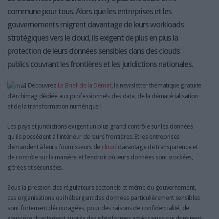
commune pour tous. Alors que les entreprises et les
gouvernements migrent davantage de leurs workloads
stratégiques vers le cloud, ils exigent de plus en plus la
protection de leurs données sensibles dans des clouds
publics couvrant les frontières et les juridictions nationales.
Découvrez
Le Brief de la Démat
, la newsletter thématique gratuite
d'Archimag dédiée aux professionnels des data, de la dématérialisation
et de la transformation numérique !
Les pays et juridictions exigent un plus grand contrôle sur les données
qu'ils possèdent à l'intérieur de leurs frontières. Et les entreprises
demandent à leurs fournisseurs de
cloud
davantage de transparence et
de contrôle sur la manière et l'endroit où leurs données sont stockées,
gérées et sécurisées.
Sous la pression des régulateurs sectoriels et même du gouvernement,
ces organisations qui hébergent des données particulièrement sensibles
sont fortement découragées, pour des raisons de confidentialité, de
souscrire directement auprès des plateformes américaines qui dominent