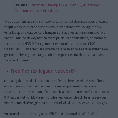
Lire aussi :
Transition numérique : « Aujourd’hui, les grandes
évolutions concernent la data »
“Nous estimons avoir mis en œuvre ce qui se fait de mieux pour protéger
ce qu’il y a de plus précieux pour vous : vos données”, souligne-t-elle.
Ainsi, les quatre datacenters français sont audités au minimum une fois
par an. Enfin, Scaleway met en avant plusieurs certifications, notamment
la certification HDS (Hébergement des données de santé) et ISO
500001:2018. Cette dernière atteste de la mise en œuvre d’un système de
gestion de l’énergie et qui garantit le respect des meilleures pratiques
dans ce domaine.
Free Pro (ex Jaguar Network)
Iliad a également décidé, en fin d’année dernière, de réunir ses offres
entreprises sous la marque Free Pro, en remplacement de Jaguar
Network. Le nom reste toutefois associé à une gamme d’offres baptisées
XPR Jaguar Network by Free Pro. Elles regroupent les différents services
de télécoms, d’hébergement et de cloud, ainsi que les services managés.
Au cœur de ces offres figurent XPR Cloud, un cloud privé dédié et