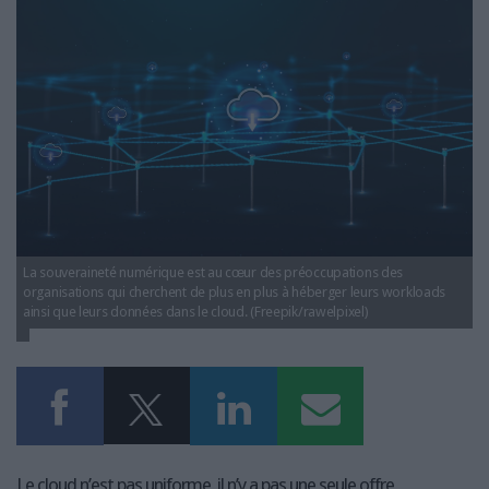
LES GUIDES PRATIQUES
LES BASES DE DONNÉES
L'ESPACE EMPLOI
L'AGENDA
L'ANNUAIRE DES ACTEURS
LES LIVRES BLANCS
LES SUPPLÉMENTS
NOS OFFRES D'ABONNEMENTS
La souveraineté numérique est au cœur des préoccupations des
organisations qui cherchent de plus en plus à héberger leurs workloads
ainsi que leurs données dans le cloud. (Freepik/rawelpixel)
Le cloud n’est pas uniforme, il n’y a pas une seule offre