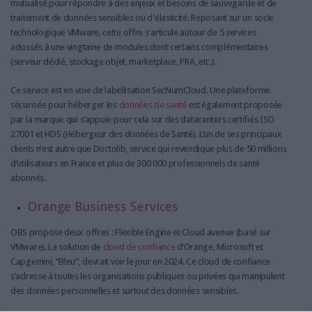
mutualisé pour répondre à des enjeux et besoins de sauvegarde et de
traitement de données sensibles ou d'élasticité. Reposant sur un socle
technologique VMware, cette offre s'articule autour de 5 services
adossés à une vingtaine de modules dont certains complémentaires
(serveur dédié, stockage objet, marketplace, PRA, etc.).
Ce service est en voie de labellisation SecNumCloud. Une plateforme
sécurisée pour héberger les
données de santé
est également proposée
par la marque qui s’appuie pour cela sur des datacenters certifiés ISO
27001 et HDS (Hébergeur des données de Santé). L’un de ses principaux
clients n’est autre que Doctolib, service qui revendique plus de 50 millions
d’utilisateurs en France et plus de 300 000 professionnels de santé
abonnés.
Orange Business Services
OBS propose deux offres : Flexible Engine et Cloud avenue (basé sur
VMware). La solution de
cloud de confiance
d’Orange, Microsoft et
Capgemini, “Bleu”, devrait voir le jour en 2024. Ce cloud de confiance
s’adresse à toutes les organisations publiques ou privées qui manipulent
des données personnelles et surtout des données sensibles.