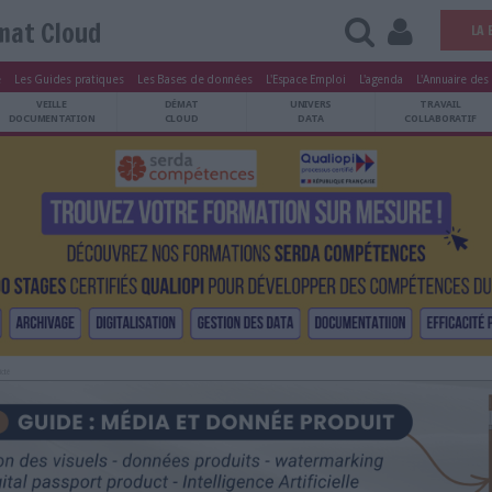
Démat Cloud
tters
Le Magazine
Les Guides pratiques
Les Bases de données
L'Esp
ARCHIVES
VEILLE
DÉMAT
ATRIMOINE
DOCUMENTATION
CLOUD
Publicité