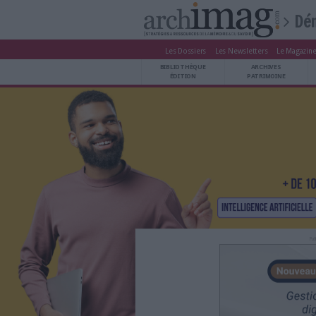
Les Dossiers
Les Newsle
BIBLIOTHÈQUE ÉDITION
BIBLIOTHÈQUE
ARCHIVES PATRIMOINE
ÉDITION
P
VEILLE DOCUMENTATION
DÉMAT CLOUD
UNIVERS DATA
TRAVAIL COLLABORATIF
VIE NUMÉRIQUE
NUMÉRIQUE RESPONSABLE
LES DOSSIERS