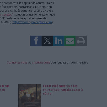
achine Learning, OpenAPIs etc…
n serveur puissante de Data Capture pour l’extraction
et de conversion en PDF de documents. Elle permet aux
ires de services de numérisation de mettre en place des
rsion des documents papier, d'images ou de flux électroniques
formats numériques, adaptés à l’archivage.
atiquement les images de documents à partir de scanners,
l, pièces jointes ou bien encore formulaires Web pour les
 traitement. La souplesse de paramétrage des Workflows, des
) combinés à la possibilité de scripts permet des scénarios de
ts sont transférés directement vers des dossiers réseau, des
arePoint etc.) ou d’autres systèmes de stockage et de gestion
ers PDF ou PDF/A interrogeables et compressés en MRC, données
lutive vous permet de convertir de grandes quantités de
aps de temps très réduit. Son déploiement rapide, son
orme de Workflow graphique et ses routines opérationnelles
n-Capture serveur un retour sur investissement rapide.
syum