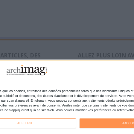
MAG
nolta reprend les fonds
La maturité num
rce d’OpenBee et de
entreprises fran
désirer
bascule dans la
Cybersécurité, 
lisation tous azimuts
doit savoir et fa