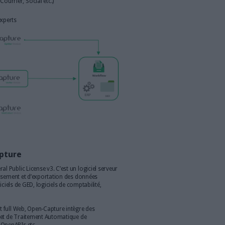
bre à 14h30
solutions ECM de gestion de contenu, les logiciels de LAD/RAD
Automatique de Documents) intègrent désormais la puissance de
r gagner encore plus en efficacité. Plateforme progicielle de
n-capture va plus loin en offrant au sein d’un seul et même
sition de flux documentaire indépendante ainsi qu’un moteur
sant et hautement paramétrable intégrant des modèles d’IA
rme de capture documentaire multi-canal
RH, Comptabilité, Courrier, Social etc.)
 V4 (Q1 2026)
uestions par nos experts