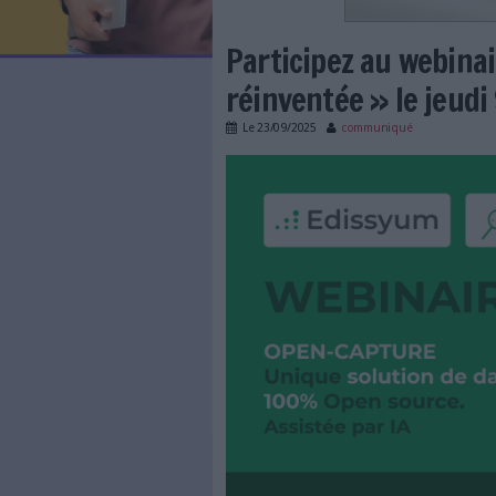
LES NEWSLETTERS
LE MAGAZINE
LES GUIDES PRATIQUES
LES BASES DE DONNÉES
L'ESPACE EMPLOI
L'AGENDA
Participez au
L'ANNUAIRE DES ACTEURS
LES LIVRES BLANCS
réinventée » 
LES SUPPLÉMENTS
Le
23/09/2025
communi
NOS OFFRES D'ABONNEMENTS
banniere_webinaire_