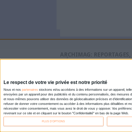
À LIRE SUR ARCHI
Konica Mi
de comme
Doxense
Le Bénin 
dématéria