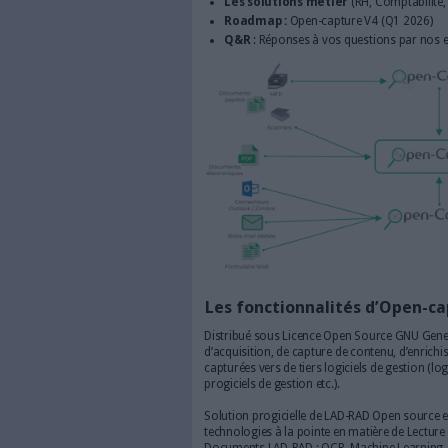
Je m'inscris au webinaire
RDV le jeudi 9 Octo
Solution complémentaire des 
(Lecture et Reconnaissance 
l’Intelligence Artificielle pou
traitement du documents, Ope
outil une plateforme d’acqui
d’extraction de données puis
ouverts.
Au programme :
Open-Capture :
platefo
Les solutions métier
(
Roadmap :
Open-capture
Q&R
: Réponses à vos q