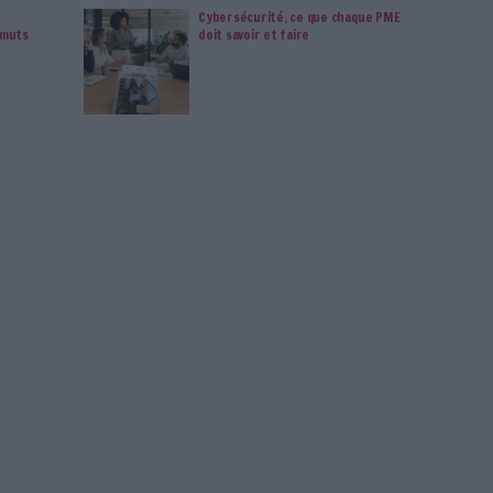
gration et d’édition de solutions logicielles libres, spécialisée
s documentaires et en gestion électronique des documents. Elle
t aux entreprises auxquelles elle propose une gamme de services
ur de l’acquisition de documents, la capture de contenus ainsi
ent automatique de flux entrants, sortants et circulants. Son
2 progiciels open source distribués sous licence GPL GNUv3 :
yum.com/mem-courrier-gec/
), solution de gestion électronique
apture, solution OCR de data-capture, de Lecture et de
 de Documents (LAD/RAD) (
https://www.open-capture.com
).
gente
Connectez-vous
ou
inscrivez-vous
pour publi