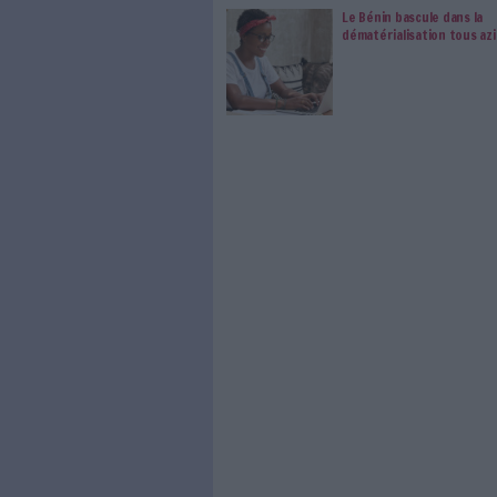
Edissyum est une société d’inté
en dématérialisation de fond
s’adresse aux collectivités e
et des solutions dédiées.
Son expertise s’articule auto
que la diffusion et le traitem
offre solution se décline en 
MEM courrier (
https://ediss
des courriers (GEC) et Open-c
Reconnaissance Automatique
Je m'inscris au webinaire
0 Commentaire
Webinaire
Capture Intelli