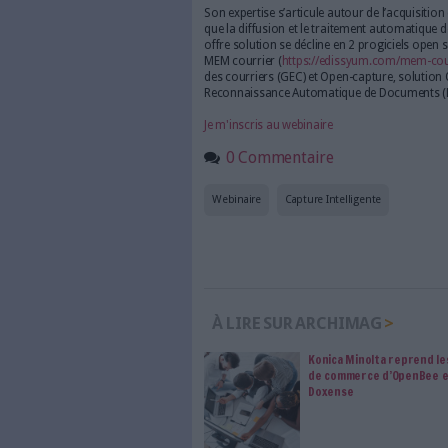
Documents LAD-RAD : OCR, M
Open-Capture est une solutio
automatisée de métadonnées 
organisations et aux prestata
processus rentables de conve
(@mail, formulaires web) en 
Open-Capture acquiert autom
copieur multifonctions, @mai
injecter dans un workflow de
règles de Data Capture (REGEX
traitement infini. Les résulta
connecteurs GED (Alfresco, Sh
de fichiers, comme les fichi
XML ou le texte brut.
Cette solution hautement évo
documents rapidement en un l
administration facile sous f
automatisées confèrent à Ope
Présentation Edis